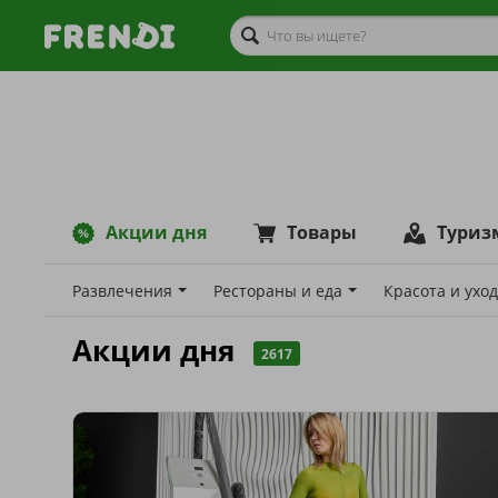
Акции дня
Товары
Туриз
Развлечения
Рестораны и еда
Красота и уход
Акции дня
2617