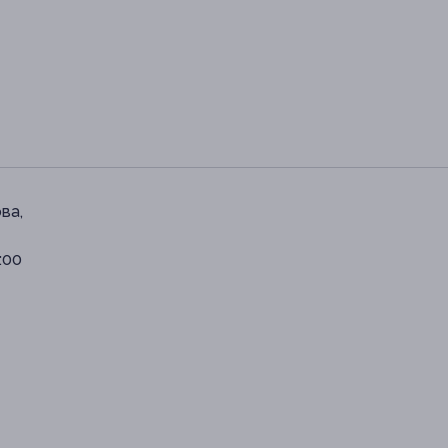
ва,
1:00
8-