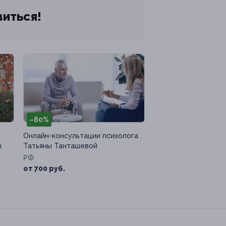
виться!
–80%
Онлайн-консультации психолога
ы
Татьяны Танташевой
РФ
от 700 руб.