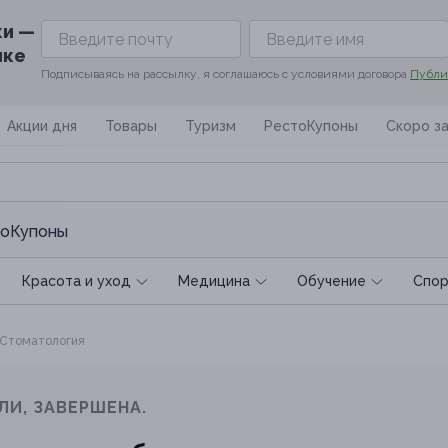
ки —
ике
Подписываясь на рассылку, я соглашаюсь с условиями договора
Публи
Акции дня
Товары
Туризм
РестоКупоны
Скоро з
оКупоны
Красота и уход
Медицина
Обучение
Спoр
Стоматология
ЛИ, ЗАВЕРШЕНА.