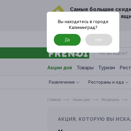
Cамые большие скид
в твоём почтовом ящ
Вы находитесь в городе
Калининград
?
Москва
Да
Нет
Акции дня
Товары
Туризм
Рест
Развлечения
Рестораны и еда
Главная
Акции дня
Медицина
АКЦИЯ, КОТОРУЮ ВЫ ИСКА