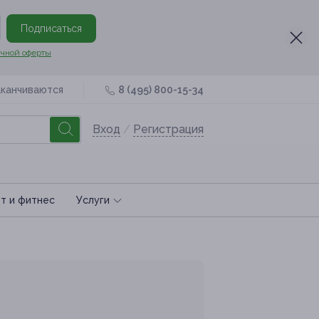
Подписаться
чной оферты
аканчиваются
8 (495) 800-15-34
Вход
/
Регистрация
т и фитнес
Услуги