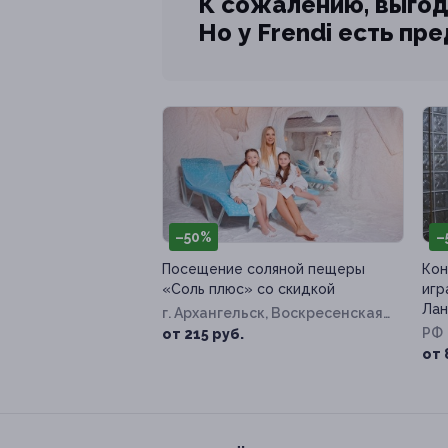
К сожалению, выгод
Но у Frendi есть пр
–50%
–
Посещение соляной пещеры
Кон
«Соль плюс» со скидкой
игр
Лан
г. Архангельск, Воскресенская
ул, д. 93, к. 1
РФ
от 215 руб.
от 