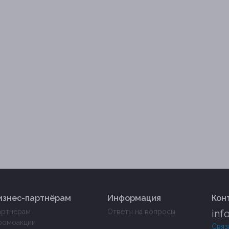
изнес-партнёрам
Информация
Кон
артнёрам
Ответы на вопросы
inf
ромоакции
Связ