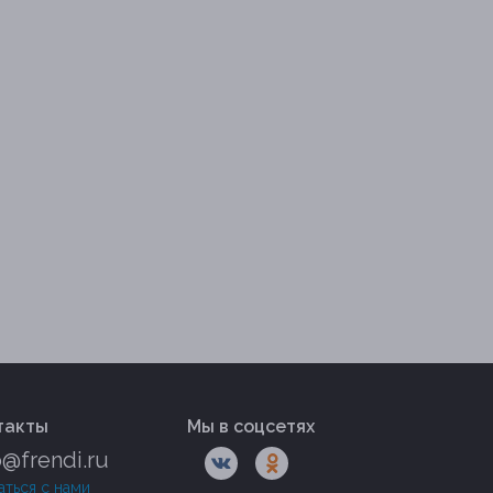
такты
Мы в соцсетях
o@frendi.ru
аться с нами