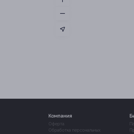
Компания
Б
Оферта
П
Обработка персональных
П