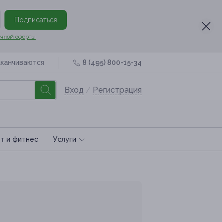
Подписаться
чной оферты
аканчиваются
8 (495) 800-15-34
Вход
/
Регистрация
т и фитнес
Услуги