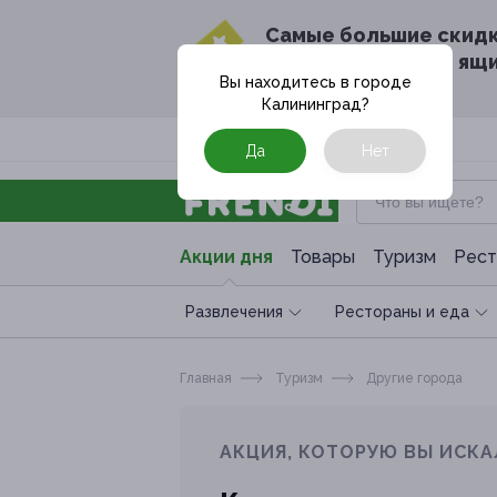
Cамые большие скид
в твоём почтовом ящ
Вы находитесь в городе
Калининград
?
Москва
Да
Нет
Акции дня
Товары
Туризм
Рест
Развлечения
Рестораны и еда
Главная
Туризм
Другие города
АКЦИЯ, КОТОРУЮ ВЫ ИСКА