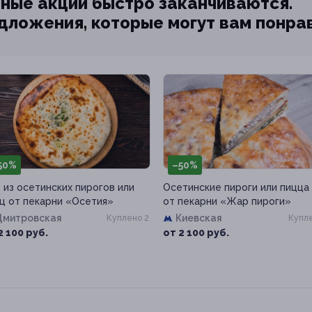
ные акции быстро заканчиваются.
едложения, которые могут вам понра
50%
–50%
 из осетинских пирогов или
Осетинские пироги или пицца
ц от пекарни «Осетия»
от пекарни «Жар пироги»
Дмитровская
Киевская
Куплено 2
Купле
2 100 руб.
от 2 100 руб.