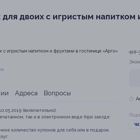
 для двоих с игристым напитком 
от 
Экон
ия
тии
Адреса
Вопросы
А
10.05.2019 (включительно).
Поде
ечатанном, так и в электронном виде (при заезде
ное количество купонов для себя или в подарок.
луг: