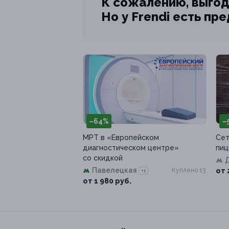
К сожалению, выгод
Но у Frendi есть пр
–64%
–
МРТ в «Европейском
Сет
диагностическом центре»
пиц
со скидкой
Павелецкая
Куплено 13
от 
+1
от 1 980 руб.