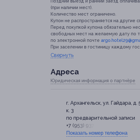
Поздний выезд и ранний заезд оплачив
(при наличии мест).
Количество мест ограничено.
Купон не распространяется на другие 
Перед покупкой купона обязательно не
свободных мест на желаемую дату по теле
по электронной почте
argo.hotel29@gma
При заселении в гостиницу каждому го
Свернуть
Адресa
Юридическая информация о партнёре
г. Архангельск, ул. Гайдара, д. 
к. 3
по предварительной записи
+7 (953) 937-35-50
Показать номер телефона