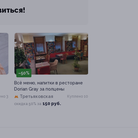
виться!
–50%
Всё меню, напитки в ресторане
Dorian Gray за полцены
Третьяковская
но 3
Куплено 10
150 руб.
скидка 50% за