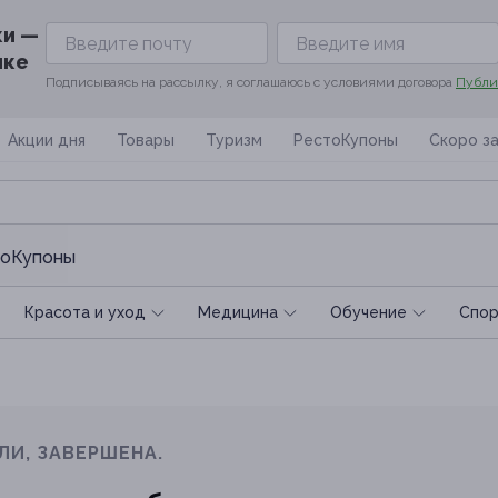
ки —
ике
Подписываясь на рассылку, я соглашаюсь с условиями договора
Публи
Акции дня
Товары
Туризм
РестоКупоны
Скоро з
оКупоны
Красота и уход
Медицина
Обучение
Спoр
ЛИ, ЗАВЕРШЕНА.