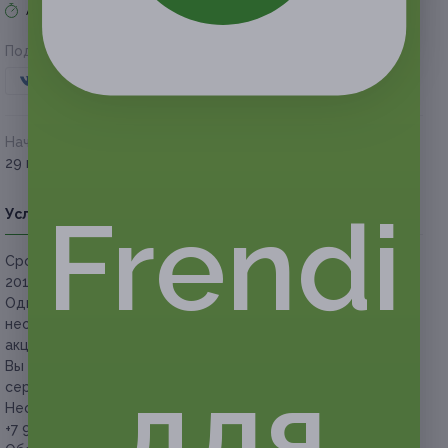
Акция завершена
Поделиться с друзьями
Начало действия
Окончание действия
29 июля 2017 г.
25 октября 2017 г.
Frendi
Условия
Описание
Гарантии
Адреса
Вопросы
Срок действия сертификатов:
с 29 июля до 25 октября
2017 г. (включительно).
Один человек
старше 18 лет
может использовать
неограниченное количество сертификатов по данной
акции.
Вы можете купить неограниченное количество
для
сертификатов в подарок.
Необходима предварительная запись по телефонам:
+7 900 915-20-22, +7 8182 47-53-25.