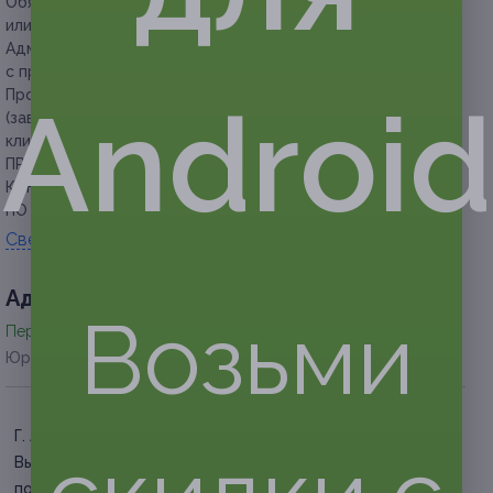
Обязательно предъявляйте сертификат в распечатанном
или электронно виде.
Администрация салона может отказать клиенту
с признаками кожного заболевания.
Продолжительность массажа составляет от 15 до 90 мин.
Android
(зависит от вида массажа и индивидуальной особенности
клиента).
ПРЕДУПРЕЖДАЕМ О НЕОБХОДИМОСТИ ПОЛУЧЕНИЯ
КОНСУЛЬТАЦИИ У ВРАЧА-СПЕЦИАЛИСТА
ПО ОКАЗЫВАЕМЫМ УСЛУГАМ И ПРОТИВОПОКАЗАНИЯМ.
Свернуть
Адресa
Возьми
Перейти на сайт партнера
Юридическая информация о партнёре
Г. Архангельск, ул.
Выучейского, д. 16
по записи