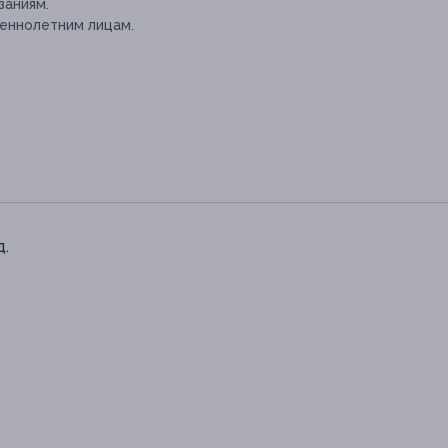
заниям.
еннолетним лицам.
д.