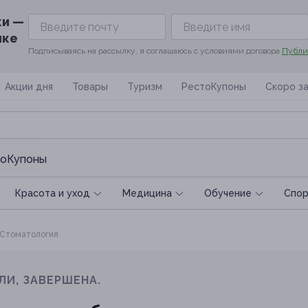
ки —
ике
Подписываясь на рассылку, я соглашаюсь с условиями договора
Публи
Акции дня
Товары
Туризм
РестоКупоны
Скоро з
оКупоны
Красота и уход
Медицина
Обучение
Спoр
Стоматология
ЛИ, ЗАВЕРШЕНА.