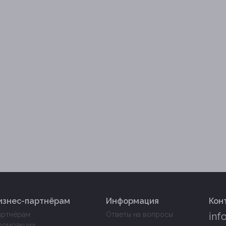
изнес-партнёрам
Информация
Кон
артнёрам
Ответы на вопросы
inf
ромоакции