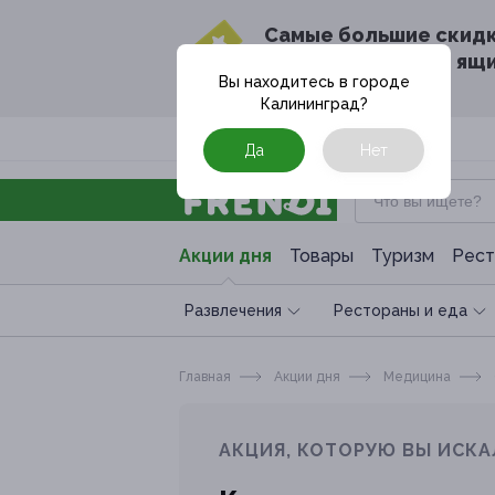
Cамые большие скид
в твоём почтовом ящ
Вы находитесь в городе
Калининград
?
Москва
Да
Нет
Акции дня
Товары
Туризм
Рест
Развлечения
Рестораны и еда
Главная
Акции дня
Медицина
АКЦИЯ, КОТОРУЮ ВЫ ИСКА