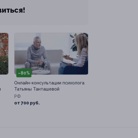
виться!
–80%
Онлайн-консультации психолога
ы
Татьяны Танташевой
РФ
от 700 руб.