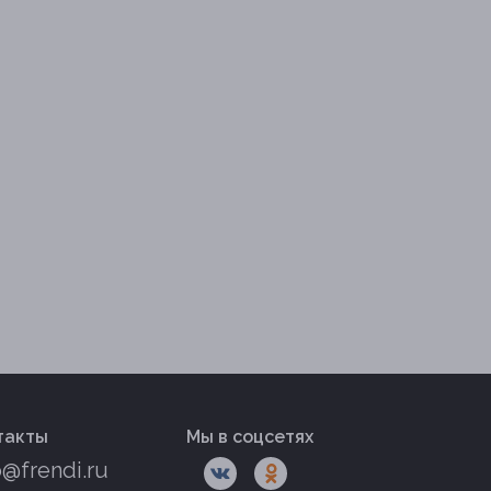
такты
Мы в соцсетях
o@frendi.ru