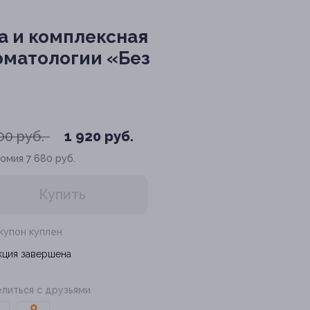
ка и комплексная
томатологии «Без
00 руб.
1 920 руб.
номия
7 680 руб.
Купить
 купон куплен
кция завершена
литься с друзьями