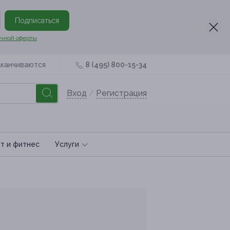
Подписаться
чной оферты
аканчиваются
8 (495) 800-15-34
Вход
/
Регистрация
т и фитнес
Услуги