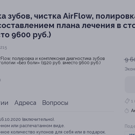
а зубов, чистка AirFlow, полиров
 составлением плана лечения в с
то 9600 руб.)
 215
9 6
Эко
я
1
тии
Адреса
Вопросы
А
16.10.2020 (включительно).
нном или распечатанном виде.
Поде
ное количество купонов для себя или в подарок.