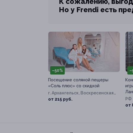
К сожалению, выгод
Но у Frendi есть пр
–50%
–
Посещение соляной пещеры
Кон
«Соль плюс» со скидкой
игр
Лан
г. Архангельск, Воскресенская
ул, д. 93, к. 1
РФ
от 215 руб.
от 