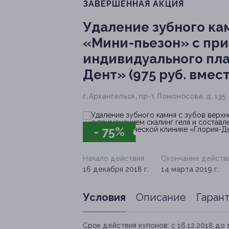
ЗАВЕРШЁННАЯ АКЦИЯ
Удаление зубного ка
«Мини-пьезон» с при
индивидуального пла
Дент» (975 руб. вмест
г. Архангельск, пр-т Ломоносова, д. 135
- 75%
Начало действия
Окончание действ
16 декабря 2018 г.
14 марта 2019 г.
Условия
Описание
Гаран
Срок действия купонов:
с 16.12.2018 до 