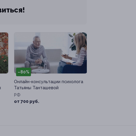
виться!
–80%
Онлайн-консультации психолога
ы
Татьяны Танташевой
РФ
от 700 руб.