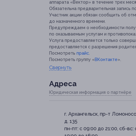
аппарата «Вектор» в течение трех меся
Обязательна предварительная запись п
Участник акции обязан сообщить об отм
до назначенного времени.
Предупреждаем о необходимости получ
по оказываемым услугам и противопока
Услуга предоставляется только совер
предоставляется с разрешения родите
Посмотреть
прайс
.
Посмотреть группу «
ВКонтакте
».
Свернуть
Адресa
Юридическая информация о партнёре
г. Архангельск, пр-т Ломоносо
д. 135
пн-пт: с 09:00 до 21:00, сб-вс: 
10:00 до 16:00