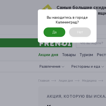
Cамые большие скид
в твоём почтовом ящ
Вы находитесь в городе
Калининград
?
Москва
Да
Нет
Акции дня
Товары
Туризм
Рест
Развлечения
Рестораны и еда
Главная
Акции дня
Медицина
АКЦИЯ, КОТОРУЮ ВЫ ИСКА