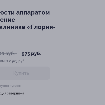
люсти аппаратом
ление
 клинике «Глория-
00 руб.
975 руб.
номия
2 925 руб.
Купить
 купон куплен
кция завершена