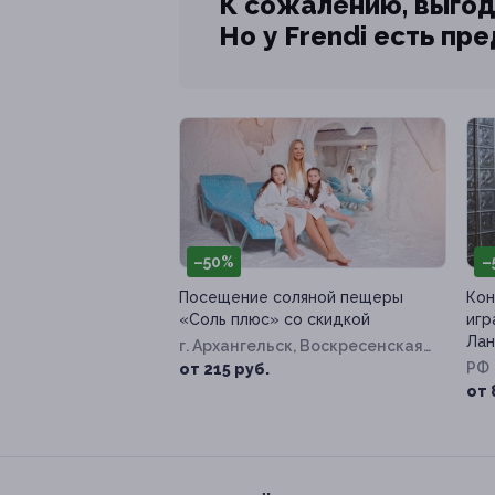
К сожалению, выгод
Но у Frendi есть пр
–50%
–
Посещение соляной пещеры
Кон
«Соль плюс» со скидкой
игр
Лан
г. Архангельск, Воскресенская
ул, д. 93, к. 1
РФ
от 215 руб.
от 