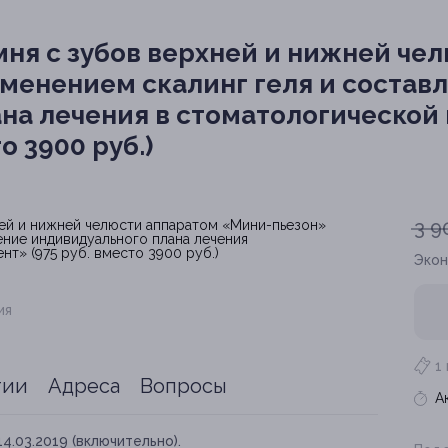
мня с зубов верхней и нижней че
менением скалинг геля и состав
на лечения в стоматологической
о 3900 руб.)
3 9
Эко
ия
1
тии
Адреса
Вопросы
А
14.03.2019 (включительно).