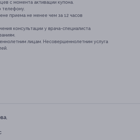
цев с момента активации купона.
о телефону.
ене приема не менее чем за 12 часов
ения консультации у врача-специалиста
заниям.
шеннолетним лицам. Несовершеннолетним услуга
лей.
ва,
с