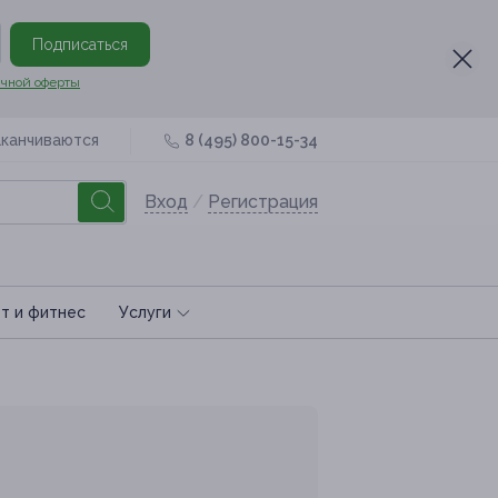
Подписаться
чной оферты
аканчиваются
8 (495) 800-15-34
Вход
/
Регистрация
т и фитнес
Услуги