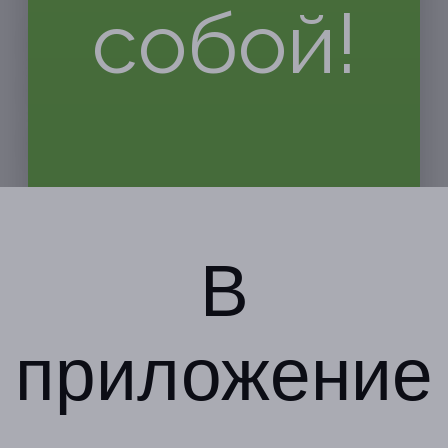
собой!
В
приложение
Компания