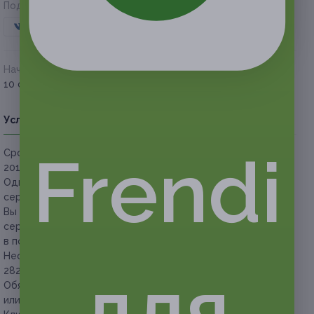
Поделиться с друзьями
Начало действия
Окончание действия
10 октября 2018 г.
7 декабря 2018 г.
Условия
Описание
Гарантии
Адреса
Вопросы
Frendi
Срок действия сертификатов:
с 10 октября до 7 декабря
2018 г. (включительно).
Один человек
старше 18 лет
может купить только один
сертификат для себя.
Вы можете купить неограниченное количество
сертификатов в подарок (в расчёте один сертификат
в подарок одному человеку).
Необходима предварительная запись по телефону +7 (927)
для
282-59-39.
Обязательно предъявляйте сертификат в распечатанном
или электронном виде.