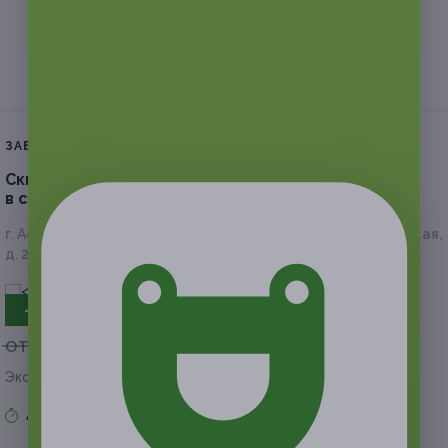
ЗАВЕРШЁННАЯ АКЦИЯ
Скидка до 54%
на сеансы кавитации
в студии красоты «Твоя фигура»
г. Астрахань, Красная Набережная, д. 3/ул. Адмиралтейская,
д. 24
- 50%
от 600 руб.
от 300 руб.
Экономия от 300 руб.
Акция завершена