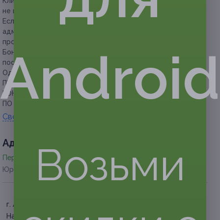
Клиент обязан сообщить об отмене или переносе записи
не менее чем за 12 часов.
Если участник акции опаздывает более чем на 15 минут,
администрация студии имеет право перенести
процедуру на другое удобное для клиента и себя время.
Android
Бонус!
Скидка 20% на сеанс RF-лифтинга лица в день
посещения (480 руб. вместо 600 руб.).
Один сеанс кавитации длится 30 минут.
ПРЕДУПРЕЖДАЕМ О НЕОБХОДИМОСТИ ПОЛУЧЕНИЯ
КОНСУЛЬТАЦИИ У ВРАЧА-СПЕЦИАЛИСТА
ПО ОКАЗЫВАЕМЫМ УСЛУГАМ И ПРОТИВОПОКАЗАНИЯМ.
Свернуть
Адресa
Возьми
Перейти на сайт партнера
Юридическая информация о партнёре
г. Астрахань, Красная
Набережная, д. 3/ул.