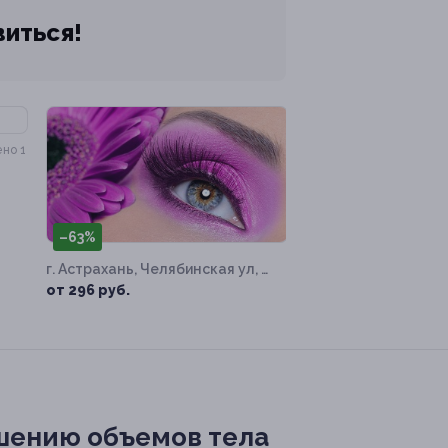
виться!
но 1
–63%
г. Астрахань, Челябинская ул, д.
1
от 296 руб.
ьшению объемов тела