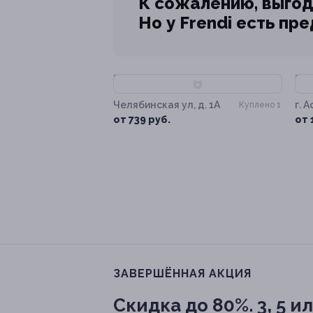
К сожалению, выгод
Но у Frendi есть пр
–83%
–
Челябинская ул, д. 1А
г. 
Куплено 1
от 739 руб.
от 
ЗАВЕРШЁННАЯ АКЦИЯ
Скидка до 80%.
3, 5 