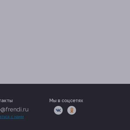
такты
Мы в соцсетях
o@frendi.ru
аться с нами