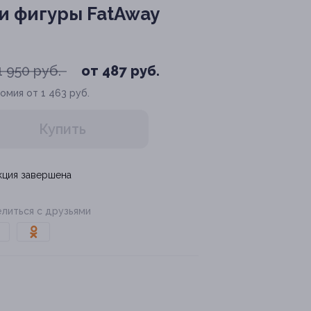
и фигуры FatAway
1 950 руб.
от 487 руб.
омия от 1 463 руб.
Купить
кция завершена
литься с друзьями