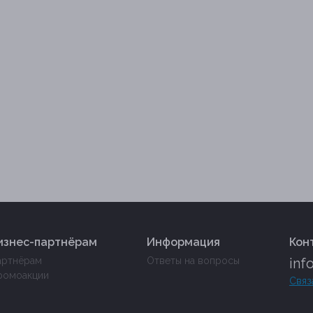
изнес-партнёрам
Информация
Кон
артнёрам
Ответы на вопросы
inf
ромоакции
Связ