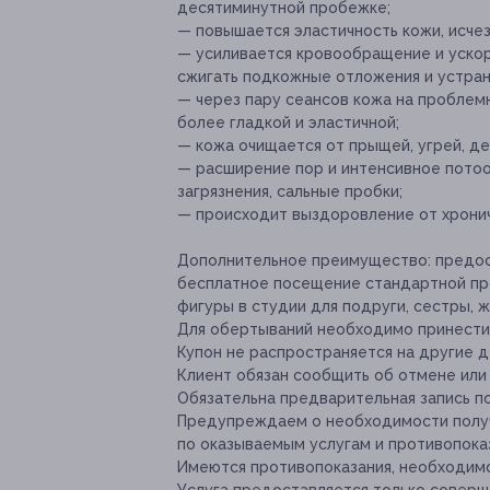
десятиминутной пробежке;
— повышается эластичность кожи, исче
— усиливается кровообращение и ускор
сжигать подкожные отложения и устран
— через пару сеансов кожа на проблемн
более гладкой и эластичной;
— кожа очищается от прыщей, угрей, д
— расширение пор и интенсивное пото
загрязнения, сальные пробки;
— происходит выздоровление от хронич
Дополнительное преимущество:
предос
бесплатное посещение стандартной пр
фигуры в студии для подруги, сестры, 
Для обертываний необходимо принести 
Купон не распространяется на другие
Клиент обязан сообщить об отмене или 
Обязательна предварительная запись по 
Предупреждаем о необходимости получ
по оказываемым услугам и противопока
Имеются противопоказания, необходимо