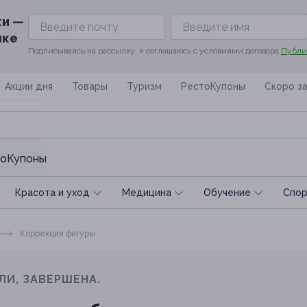
ки —
ике
Подписываясь на рассылку, я соглашаюсь с условиями договора
Публи
Акции дня
Товары
Туризм
РестоКупоны
Скоро з
оКупоны
Красота и уход
Медицина
Обучение
Спoр
Коррекция фигуры
ЛИ, ЗАВЕРШЕНА.