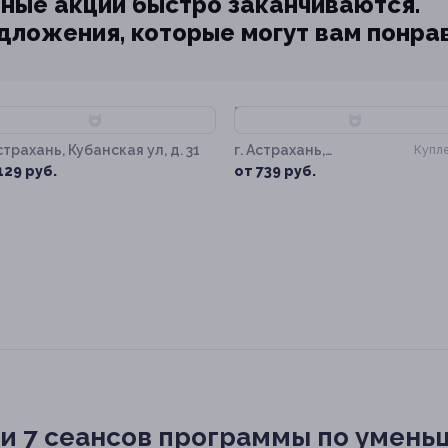
ные акции быстро заканчиваются.
едложения, которые могут вам понра
76%
–83%
Астрахань, Кубанская ул, д. 31
г. Астрахань,
Купле
Челябинская ул, д. 1А
129 руб.
от 739 руб.
или 7 сеансов программы по умен