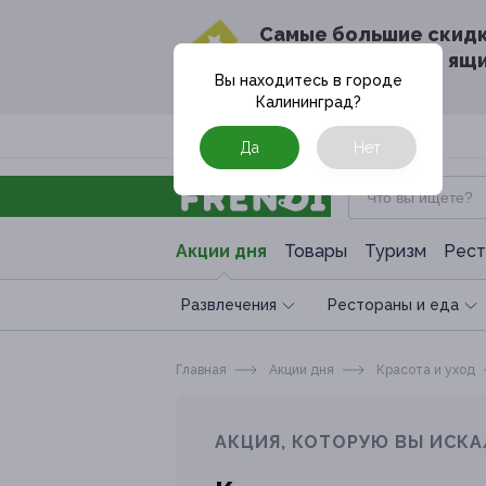
Cамые большие скид
в твоём почтовом ящ
Вы находитесь в городе
Калининград
?
Москва
Да
Нет
Акции дня
Товары
Туризм
Рест
Развлечения
Рестораны и еда
Главная
Акции дня
Красота и уход
АКЦИЯ, КОТОРУЮ ВЫ ИСКА