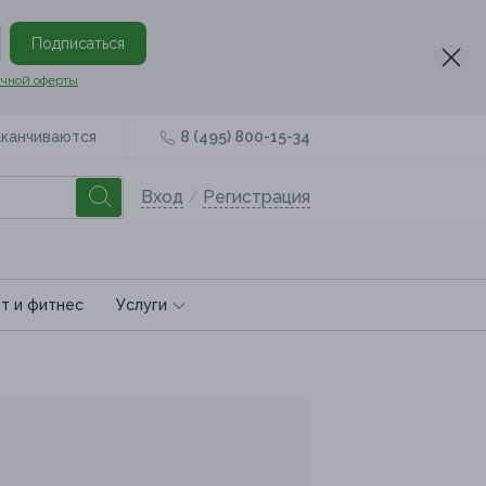
Подписаться
чной оферты
аканчиваются
8 (495) 800-15-34
Вход
/
Регистрация
т и фитнес
Услуги