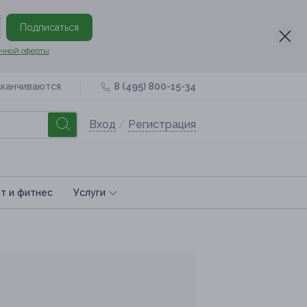
Подписаться
чной оферты
аканчиваются
8 (495) 800-15-34
Вход
/
Регистрация
т и фитнес
Услуги