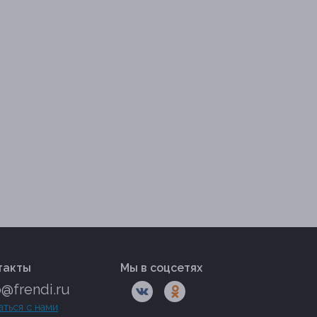
такты
Мы в соцсетях
o@frendi.ru
аться с нами