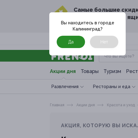
Cамые большие скид
в твоём почтовом ящ
Вы находитесь в городе
Калининград
?
Москва
Да
Нет
Акции дня
Товары
Туризм
Рест
Развлечения
Рестораны и еда
Главная
Акции дня
Красота и уход
АКЦИЯ, КОТОРУЮ ВЫ ИСКА