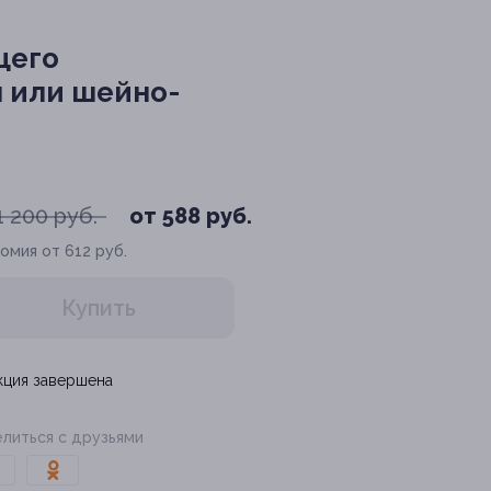
щего
ы или шейно-
1 200 руб.
от 588 руб.
омия от 612 руб.
Купить
кция завершена
литься с друзьями