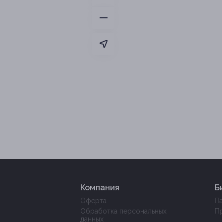
Компания
Б
Оферта
П
Обработка персональных
П
данных