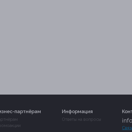
изнес-партнёрам
Информация
Кон
артнёрам
Ответы на вопросы
inf
ромоакции
Связ