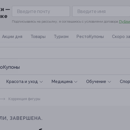
ки —
ике
Подписываясь на рассылку, я соглашаюсь с условиями договора
Публи
Акции дня
Товары
Туризм
РестоКупоны
Скоро з
оКупоны
Красота и уход
Медицина
Обучение
Спoр
Коррекция фигуры
ЛИ, ЗАВЕРШЕНА.