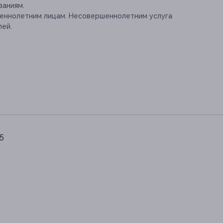
заниям.
шеннолетним лицам. Несовершеннолетним услуга
лей.
45