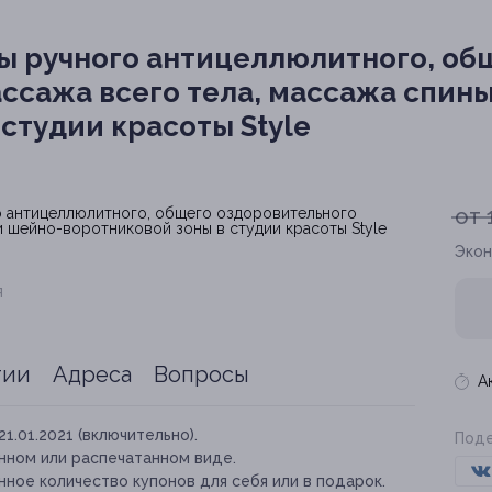
ы ручного антицеллюлитного, об
ссажа всего тела, массажа спин
студии красоты Style
от 
Экон
я
тии
Адреса
Вопросы
А
21.01.2021 (включительно).
Поде
нном или распечатанном виде.
ное количество купонов для себя или в подарок.