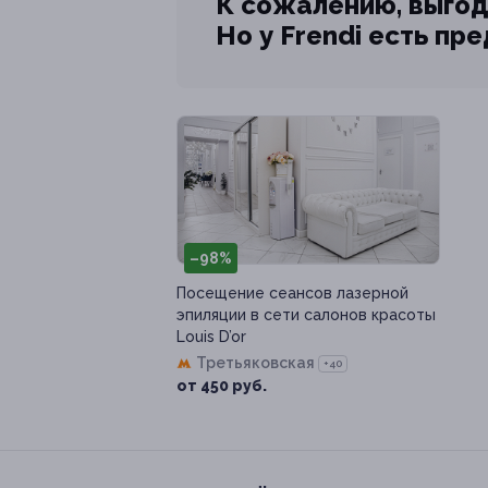
К сожалению, выгод
Но у Frendi есть пр
–98%
Посещение сеансов лазерной
эпиляции в сети салонов красоты
Louis D’or
Третьяковская
+40
от 450 руб.