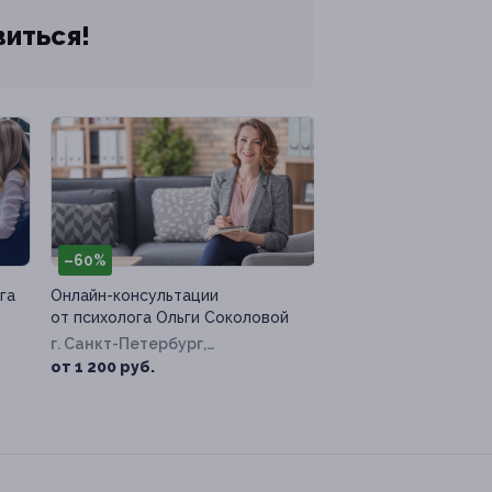
виться!
–60%
га
Онлайн-консультации
от психолога Ольги Соколовой
г. Санкт-Петербург,
Захарьевская ул, д. 25
от 1 200 руб.