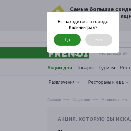
Cамые большие скид
в твоём почтовом ящ
Вы находитесь в городе
Калининград
?
Москва
Да
Нет
Акции дня
Товары
Туризм
Рест
Развлечения
Рестораны и еда
Главная
Акции дня
Медицина
АКЦИЯ, КОТОРУЮ ВЫ ИСКА