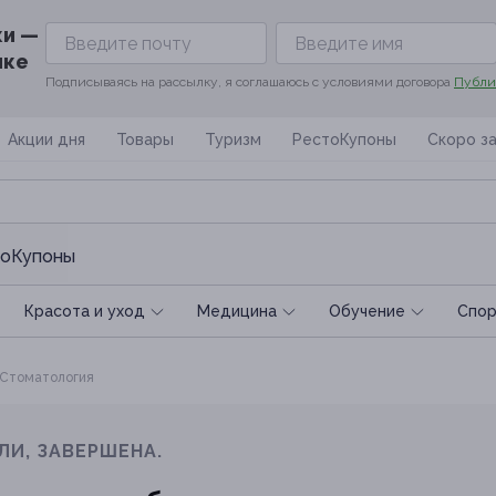
ки —
ике
Подписываясь на рассылку, я соглашаюсь с условиями договора
Публи
Акции дня
Товары
Туризм
РестоКупоны
Скоро з
оКупоны
Красота и уход
Медицина
Обучение
Спoр
Стоматология
ЛИ, ЗАВЕРШЕНА.