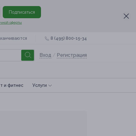
Подписаться
чной оферты
аканчиваются
8 (495) 800-15-34
Вход
/
Регистрация
т и фитнес
Услуги