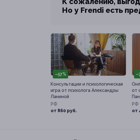
К сожалению, выгод
Но у Frendi есть пр
–57%
–
Консультации и психологическая
Онл
игра от психолога Александры
от 
Ланиной
Пан
РФ
РФ
от 860 руб.
от 