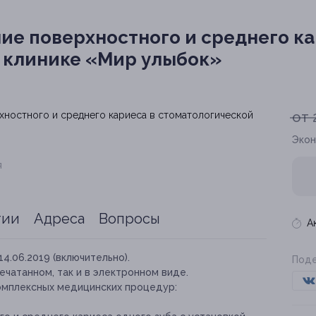
ие поверхностного и среднего к
 клинике «Мир улыбок»
от 
Экон
я
тии
Адреса
Вопросы
А
14.06.2019 (включительно).
Поде
ечатанном, так и в электронном виде.
омплексных медицинских процедур: