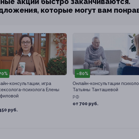
ные акции быстро заканчиваются.
едложения, которые могут вам понра
70%
–80%
айн-консультации, игра
Онлайн-консультации психоло
сексолога-психолога Елены
Татьяны Танташевой
филовой
РФ
от 700 руб.
450 руб.