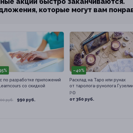
ные акции быстро заканчиваются.
едложения, которые могут вам понра
95%
–40%
с по разработке приложений
Расклад на Таро или рунах
Learncours со скидкой
от таролога-рунолога Гузели
РФ
от 360 руб.
990 руб.
00 руб.