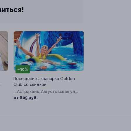
виться!
–30%
Посещение аквапарка Golden
и
Club со скидкой
г. Астрахань, Августовская ул,
д. 7е
от 805 руб.