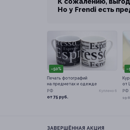
К сожалению, выгод
Но у Frendi есть пр
–50%
–
Печать фотографий
Кур
на предметах и одежде
от 
РФ
РФ
Куплено 6
от 75 руб.
19 8
ЗАВЕРШЁННАЯ АКЦИЯ