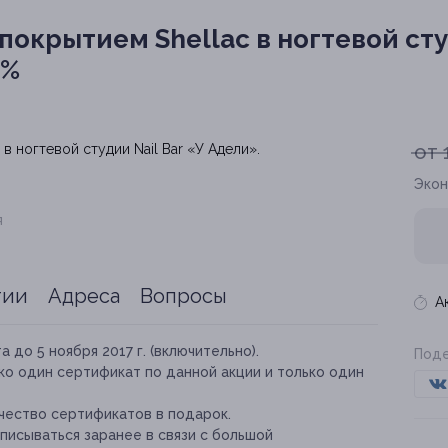
окрытием Shellaс в ногтевой сту
0%
от 
Экон
я
тии
Адреса
Вопросы
А
а до 5 ноября 2017 г. (включительно).
Поде
ко один сертификат по данной акции и только один
чество сертификатов в подарок.
писываться заранее в связи с большой