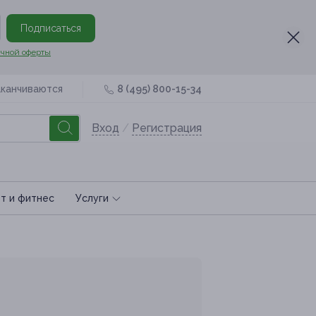
Подписаться
чной оферты
аканчиваются
8 (495) 800-15-34
Вход
/
Регистрация
т и фитнес
Услуги