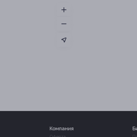
Компания
Б
Оферта
П