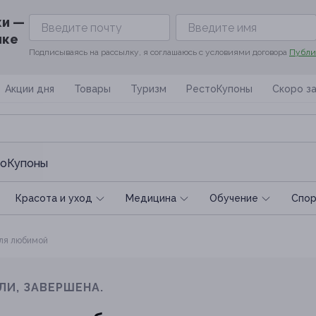
ки —
ике
Подписываясь на рассылку, я соглашаюсь с условиями договора
Публи
Акции дня
Товары
Туризм
РестоКупоны
Скоро з
оКупоны
Красота и уход
Медицина
Обучение
Спoр
ля любимой
ЛИ, ЗАВЕРШЕНА.