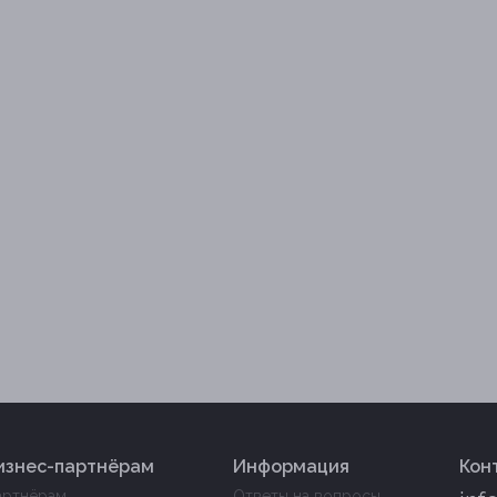
изнес-партнёрам
Информация
Кон
артнёрам
Ответы на вопросы