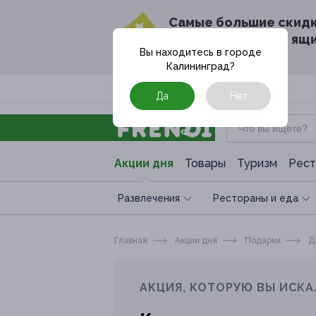
Cамые большие скид
в твоём почтовом ящ
Вы находитесь в городе
Калининград
?
Москва
Да
Нет
Акции дня
Товары
Туризм
Рест
Развлечения
Рестораны и еда
Главная
Акции дня
Подарки
Д
АКЦИЯ, КОТОРУЮ ВЫ ИСКА