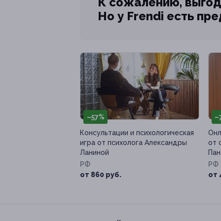
К сожалению, выгод
Но у Frendi есть пр
–57%
–
Консультации и психологическая
Онл
игра от психолога Александры
от 
Ланиной
Пан
РФ
РФ
от 860 руб.
от 