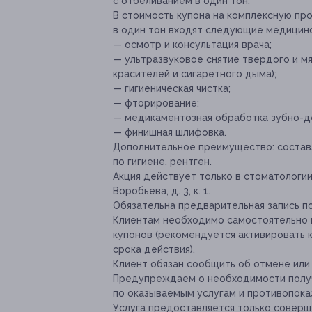
с отбеливанием в один тон.
В стоимость купона на комплексную про
в один тон входят следующие медицинс
— осмотр и консультация врача;
— ультразвуковое снятие твердого и мяг
красителей и сигаретного дыма);
— гигиеническая чистка;
— фторирование;
— медикаментозная обработка зубно-д
— финишная шлифовка.
Дополнительное преимущество:
состав
по гигиене, рентген.
Акция действует только в стоматологии,
Воробьева, д. 3, к. 1.
Обязательна предварительная запись п
Клиентам необходимо самостоятельно 
купонов (рекомендуется активировать к
срока действия).
Клиент обязан сообщить об отмене или 
Предупреждаем о необходимости получ
по оказываемым услугам и противопока
Услуга предоставляется только соверш