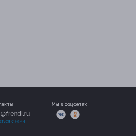
такты
Мы в соцсетях
o@frendi.ru
аться с нами