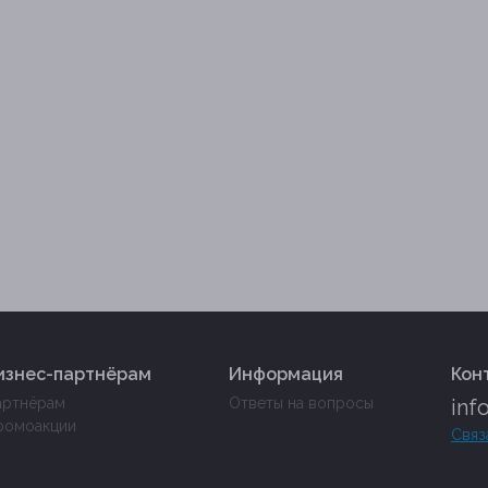
изнес-партнёрам
Информация
Кон
артнёрам
Ответы на вопросы
inf
ромоакции
Связ