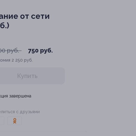
ание от сети
б.)
00 руб.
750 руб.
номия
2 250 руб.
Купить
кция завершена
литься с друзьями