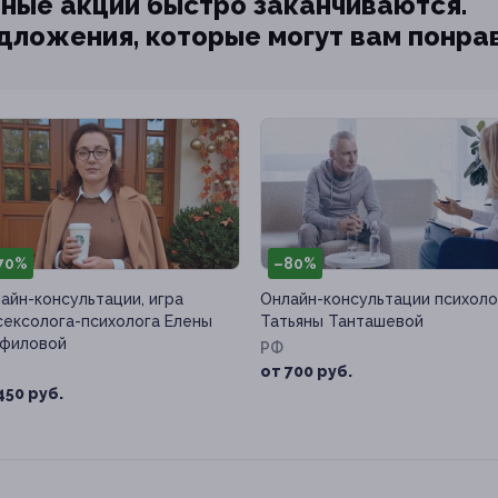
ные акции быстро заканчиваются.
едложения, которые могут вам понра
70%
–80%
айн-консультации, игра
Онлайн-консультации психоло
сексолога-психолога Елены
Татьяны Танташевой
филовой
РФ
от 700 руб.
450 руб.