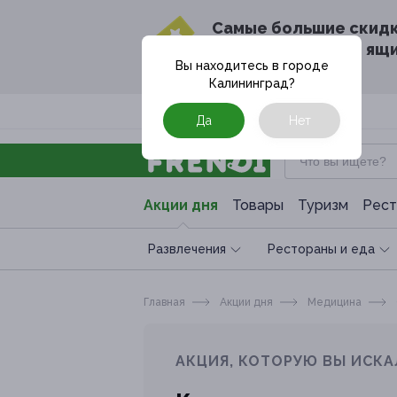
Cамые большие скид
в твоём почтовом ящ
Вы находитесь в городе
Калининград
?
Москва
Да
Нет
Акции дня
Товары
Туризм
Рест
Развлечения
Рестораны и еда
Главная
Акции дня
Медицина
АКЦИЯ, КОТОРУЮ ВЫ ИСКА