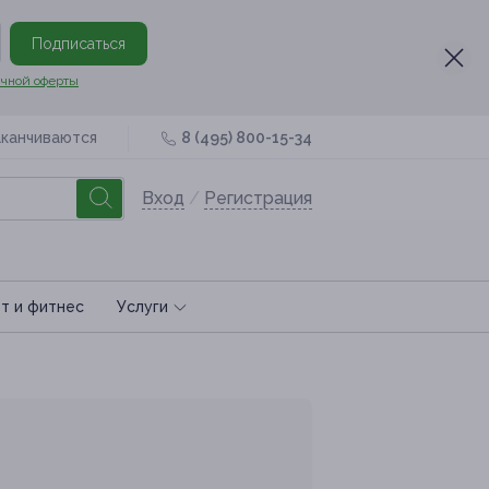
Подписаться
чной оферты
аканчиваются
8 (495) 800-15-34
Вход
/
Регистрация
т и фитнес
Услуги