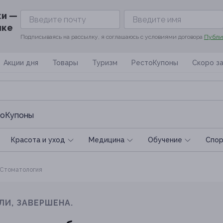
ки —
ике
Подписываясь на рассылку, я соглашаюсь с условиями договора
Публи
Акции дня
Товары
Туризм
РестоКупоны
Скоро з
оКупоны
Красота и уход
Медицина
Обучение
Спoр
Стоматология
ЛИ, ЗАВЕРШЕНА.