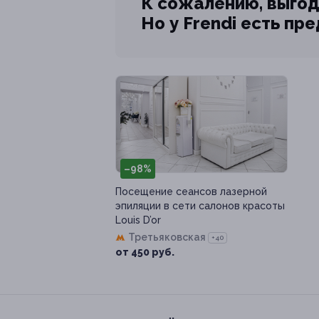
К сожалению, выгод
Но у Frendi есть пр
–98%
Посещение сеансов лазерной
эпиляции в сети салонов красоты
Louis D’or
Третьяковская
+40
от 450 руб.