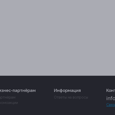
изнес-партнёрам
Информация
Кон
артнёрам
Ответы на вопросы
inf
ромоакции
Связ