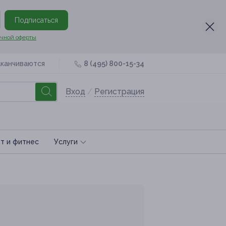
Подписаться
чной оферты
аканчиваются
8 (495) 800-15-34
Вход
/
Регистрация
т и фитнес
Услуги