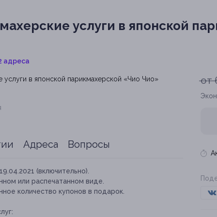
махерские услуги в японской па
2 адреса
от 
Экон
я
тии
Адреса
Вопросы
А
19.04.2021 (включительно).
Поде
нном или распечатанном виде.
нное количество купонов в подарок.
луг: