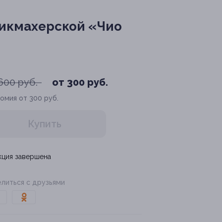
рикмахерской «Чио
600 руб.
от 300 руб.
омия от 300 руб.
Купить
кция завершена
литься с друзьями