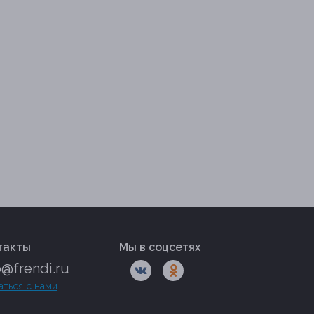
такты
Мы в соцсетях
o@frendi.ru
аться с нами