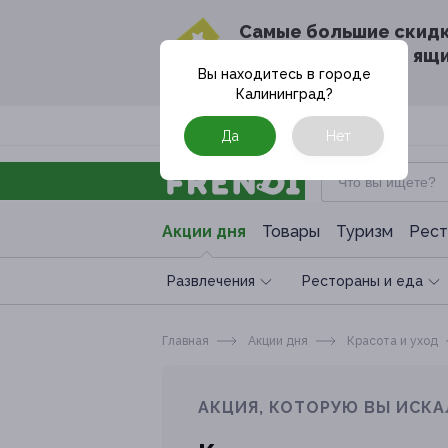
Cамые большие скид
в твоём почтовом ящ
Вы находитесь в городе
Калининград
?
Москва
Да
Нет
Акции дня
Товары
Туризм
Рест
Развлечения
Рестораны и еда
Главная
Акции дня
Красота и уход
АКЦИЯ, КОТОРУЮ ВЫ ИСКА