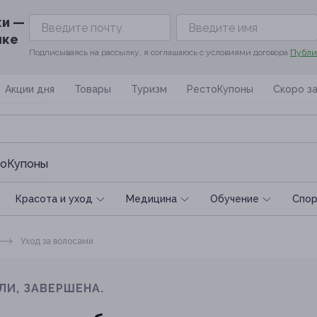
ки —
ике
Подписываясь на рассылку, я соглашаюсь с условиями договора
Публи
Акции дня
Товары
Туризм
РестоКупоны
Скоро з
оКупоны
Красота и уход
Медицина
Обучение
Спoр
Уход за волосами
ЛИ, ЗАВЕРШЕНА.