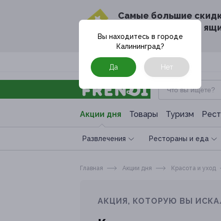
Cамые большие скид
в твоём почтовом ящ
Вы находитесь в городе
Калининград
?
Москва
Да
Нет
Акции дня
Товары
Туризм
Рест
Развлечения
Рестораны и еда
Главная
Акции дня
Красота и уход
АКЦИЯ, КОТОРУЮ ВЫ ИСКА