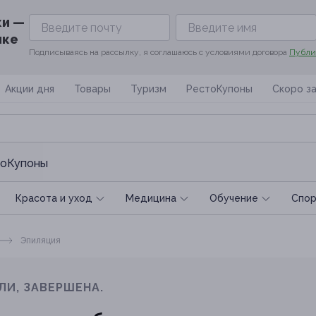
ки —
ике
Подписываясь на рассылку, я соглашаюсь с условиями договора
Публи
Акции дня
Товары
Туризм
РестоКупоны
Скоро з
оКупоны
Красота и уход
Медицина
Обучение
Спoр
Эпиляция
ЛИ, ЗАВЕРШЕНА.