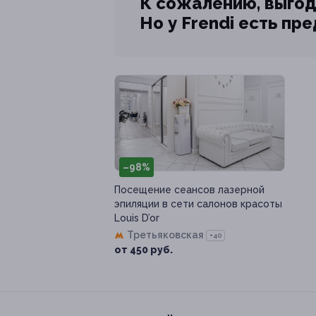
К сожалению, выгод
Но у Frendi есть пр
–98%
Посещение сеансов лазерной
эпиляции в сети салонов красоты
Louis D’or
Третьяковская
+40
от 450 руб.