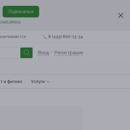
Подписаться
чной оферты
аканчиваются
8 (495) 800-15-34
Вход
/
Регистрация
т и фитнес
Услуги