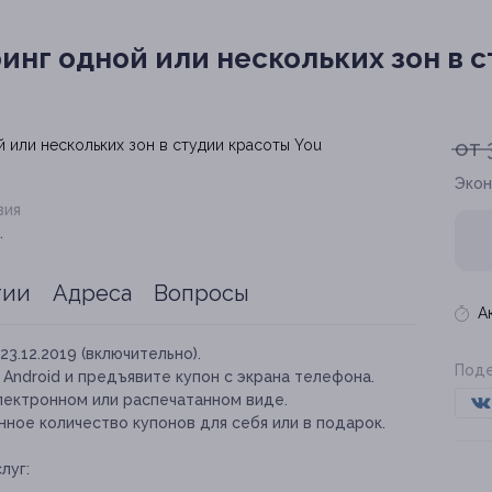
нг одной или нескольких зон в с
от 
Экон
вия
.
тии
Адреса
Вопросы
А
23.12.2019 (включительно).
Поде
и Android и предъявите купон с экрана телефона.
лектронном или распечатанном виде.
ное количество купонов для себя или в подарок.
луг: