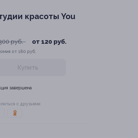
тудии красоты You
300 руб.
от 120 руб.
омия от 180 руб.
Купить
кция завершена
литься с друзьями