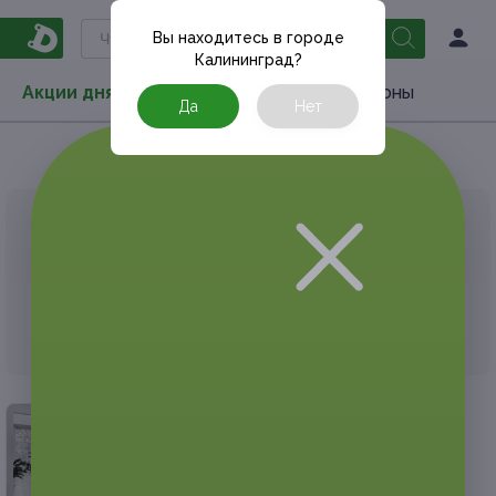
Вы находитесь в городе
Калининград
?
Акции дня
Товары
Туризм
РестоКупоны
Да
Нет
Главная
Акции дня
Красота и уход
Эпиляция
АКЦИЯ, КОТОРУЮ ВЫ ИСКАЛИ, ЗАВЕРШЕНА.
К сожалению, выгодные акции быстро
заканчиваются.
Но у Frendi есть предложения, которые
могут вам понравиться!