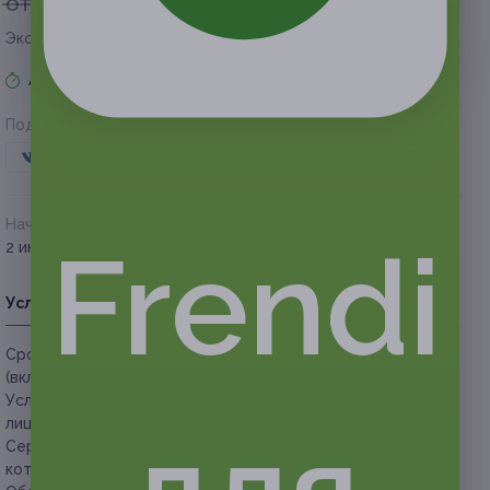
от 270 руб.
от 135 руб.
Экономия от 135 руб.
Акция завершена
Поделиться с друзьями
Начало действия
Окончание действия
Frendi
2 июня 2018 г.
30 июля 2018 г.
Условия
Описание
Гарантии
Адреса
Вопросы
Срок действия сертификатов:
с 2 июня до 30 июля 2018 г.
(включительно).
Услуга предоставляется только совершеннолетним
лицам.
Сертификат действует для новых клиентов и клиентов,
которые не посещали салон последние пол года.