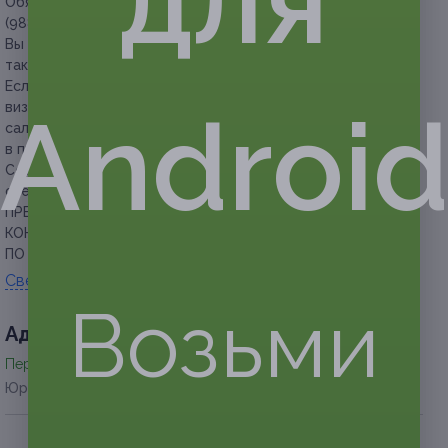
для
Обязательна предварительная запись по телефону: +7
(988) 075-10-76.
Вы можете предъявить сертификат как в распечатанном,
так и в электронном виде.
Если участник акции не предупреждает об отмене своего
Androi
визита за 8 часов до времени записи, администрация
салона оставляет за собой право отказать ему
в предоставлении услуг со скидкой.
Сертификат не распространяется на другие
спецпредложения салона.
ПРЕДУПРЕЖДАЕМ О НЕОБХОДИМОСТИ ПОЛУЧЕНИЯ
КОНСУЛЬТАЦИИ У ВРАЧА-СПЕЦИАЛИСТА
ПО ОКАЗЫВАЕМЫМ УСЛУГАМ И ПРОТИВОПОКАЗАНИЯМ.
Свернуть
Возьми
Адресa
Перейти на сайт партнера
Юридическая информация о партнёре