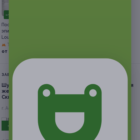
–98%
Посещение сеансов лазерной
эпиляции в сети салонов красоты
Louis D’or
Третьяковская
+40
от 450 руб.
ЗАВЕРШЁННАЯ АКЦИЯ
Шугаринг одной или нескольких зон на выбор для
женщин в салоне «Цитадель красоты».
Скидка до 65%
г. Астрахань, ул. Николая Островского, д. 120
- 50%