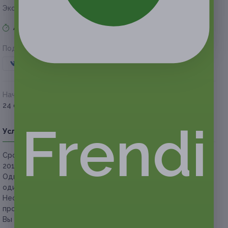
Экономия от 200 руб.
Акция завершена
Поделиться с друзьями
Начало действия
Окончание действия
24 февраля 2018 г.
20 апреля 2018 г.
Frendi
Условия
Описание
Гарантии
Адреса
Вопросы
Срок действия сертификатов:
с 24 февраля до 20 апреля
2018 г. (включительно).
Один человек
старше 18 лет
может использовать только
один сертификат за все время проведения акции.
Несовершеннолетним медицинские процедуры
проводятся с разрешения родителей.
Вы можете купить неограниченное количество