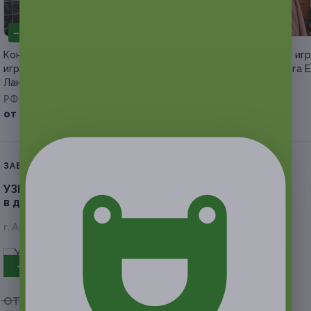
–57%
–70%
Консультации и психологическая
Онлайн-консультации, иг
игра от психолога Александры
от сексолога-психолога 
Ланиной
Панфиловой
РФ
РФ
от 860 руб.
от 450 руб.
ЗАВЕРШЁННАЯ АКЦИЯ
УЗИ на выбор для мужчин, женщин или детей
в диагностическом центре «Сонар».
Скидка 50%
г. Астрахань, ул. Нововосточная, д. 8
- 50%
от 400 руб.
от 200 руб.