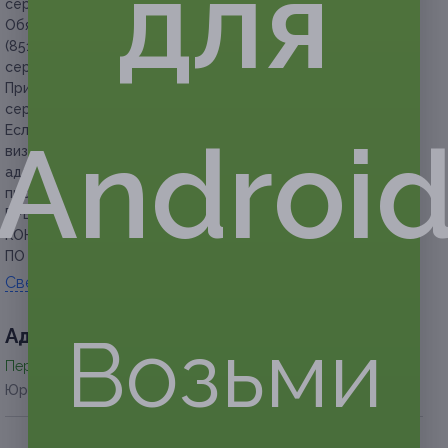
для
сертификатов в подарок.
Обязательна предварительная запись по телефонам: +7
(8512) 62-51-25, +7 (927) 282-51-25 с сообщением номера
сертификата.
При посещении необходимо предъявить распечатанный
сертификат.
Если участник акции не предупреждает об отмене своего
Androi
визита за 12 часов или опаздывает более чем на 15 минут,
администрация центра вправе отказать в проведении
процедур со скидкой.
ПРЕДУПРЕЖДАЕМ О НЕОБХОДИМОСТИ ПОЛУЧЕНИЯ
КОНСУЛЬТАЦИИ У ВРАЧА-СПЕЦИАЛИСТА
ПО ОКАЗЫВАЕМЫМ УСЛУГАМ И ПРОТИВОПОКАЗАНИЯМ.
Свернуть
Возьми
Адресa
Перейти на сайт партнера
Юридическая информация о партнёре