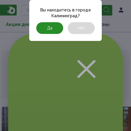
Вы находитесь в городе
Калининград
?
Акции дня
Товары
Туризм
РестоКупоны
Да
Нет
Главная
Акции дня
Медицина
Обследования
АКЦИЯ, КОТОРУЮ ВЫ ИСКАЛИ, ЗАВЕРШЕНА.
К сожалению, выгодные акции быстро
заканчиваются.
Но у Frendi есть предложения, которые
могут вам понравиться!