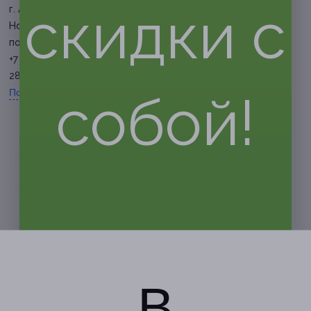
скидки с
г. Астрахань, ул.
Нововосточная, д. 8
по записи
+7 (8512) 62-51-25, +7 (927)
282-51-25
Показать номер телефона
собой!
В