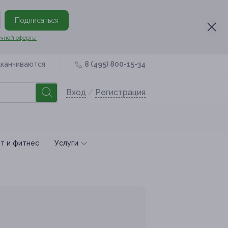
Подписаться
чной оферты
аканчиваются
8 (495) 800-15-34
Вход
/
Регистрация
т и фитнес
Услуги