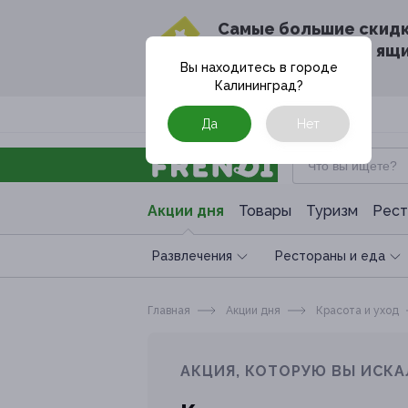
Cамые большие скид
в твоём почтовом ящ
Вы находитесь в городе
Калининград
?
Москва
Да
Нет
Акции дня
Товары
Туризм
Рест
Развлечения
Рестораны и еда
Главная
Акции дня
Красота и уход
АКЦИЯ, КОТОРУЮ ВЫ ИСКА