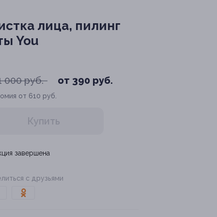
истка лица, пилинг
ты You
1 000 руб.
от 390 руб.
омия от 610 руб.
Купить
кция завершена
литься с друзьями