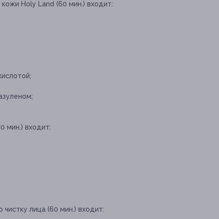
кожи Ноly Land (60 мин.) входит:
кислотой;
азуленом;
0 мин.) входит:
чистку лица (60 мин.) входит: