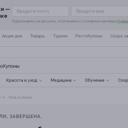
ки —
ике
Подписываясь на рассылку, я соглашаюсь с условиями договора
Публи
Акции дня
Товары
Туризм
РестоКупоны
Скоро з
оКупоны
Красота и уход
Медицина
Обучение
Спoр
Уход за лицом
ЛИ, ЗАВЕРШЕНА.