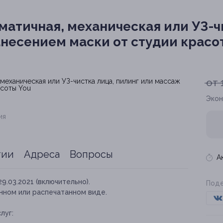
матичная, механическая или УЗ-ч
анесением маски от студии красо
от 
Экон
ия
тии
Адреса
Вопросы
А
29.03.2021 (включительно).
Поде
нном или распечатанном виде.
луг: