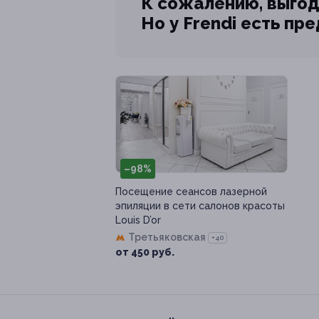
К сожалению, выгод
Но у Frendi есть пр
–98%
Посещение сеансов лазерной
эпиляции в сети салонов красоты
Louis D’or
Третьяковская
+40
от 450 руб.