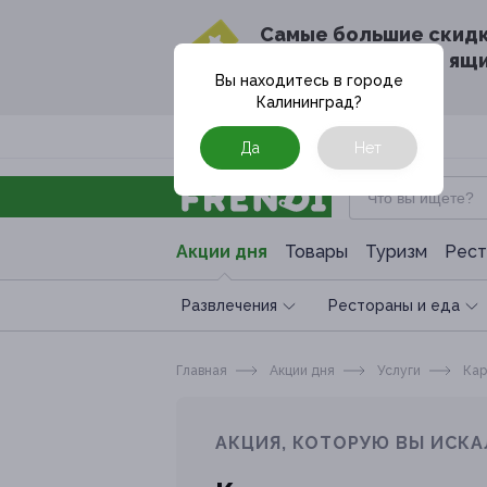
Cамые большие скид
в твоём почтовом ящ
Вы находитесь в городе
Калининград
?
Москва
Да
Нет
Акции дня
Товары
Туризм
Рест
Развлечения
Рестораны и еда
Главная
Акции дня
Услуги
Кар
АКЦИЯ, КОТОРУЮ ВЫ ИСКА