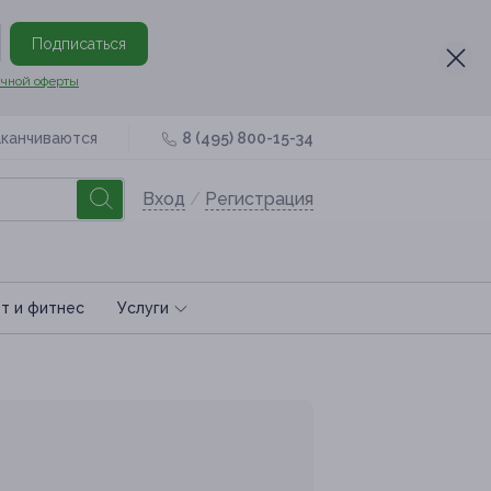
Подписаться
чной оферты
аканчиваются
8 (495) 800-15-34
Вход
/
Регистрация
т и фитнес
Услуги