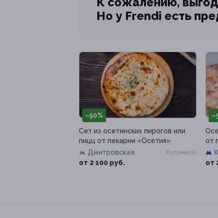
К сожалению, выгод
Но у Frendi есть пр
–50%
–
Сет из осетинских пирогов или
Осе
пицц от пекарни «Осетия»
от 
Дмитровская
Куплено 2
от 2 100 руб.
от 