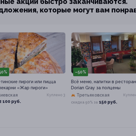
ные акции быстро заканчиваются.
едложения, которые могут вам понра
50%
–50%
тинские пироги или пицца
Всё меню, напитки в рестора
пекарни «Жар пироги»
Dorian Gray за полцены
Киевская
Третьяковская
Куплено 3
Куплен
2 100 руб.
150 руб.
скидка 50% за