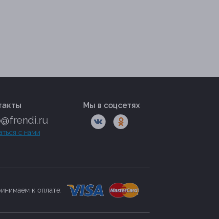
такты
Мы в соцсетях
o@frendi.ru
аться с нами
инимаем к оплате: