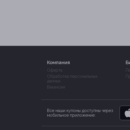
Компания
Б
Оферта
П
Обработка персональных
П
данных
Вакансии
Все наши купоны доступны через
мобильное приложение: