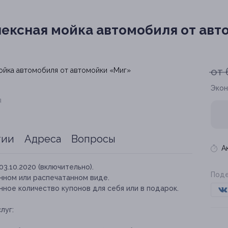
ексная мойка автомобиля от авт
от 
Экон
я
тии
Адреса
Вопросы
А
03.10.2020 (включительно).
Поде
нном или распечатанном виде.
ное количество купонов для себя или в подарок.
луг: