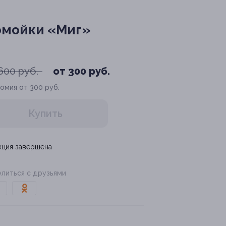
омойки «Миг»
600 руб.
от 300 руб.
омия от 300 руб.
Купить
кция завершена
литься с друзьями