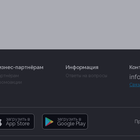
изнес-партнёрам
Информация
Кон
артнёрам
Ответы на вопросы
inf
ромоакции
Связ
загрузить в
загрузить в
Пр
App Store
Google Play