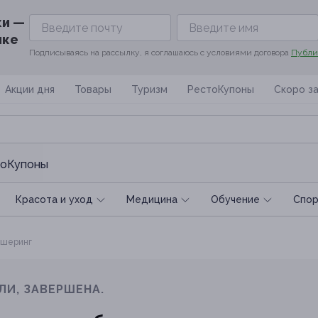
ки —
ике
Подписываясь на рассылку, я соглашаюсь с условиями договора
Публи
Акции дня
Товары
Туризм
РестоКупоны
Скоро з
оКупоны
Красота и уход
Медицина
Обучение
Спoр
шеринг
ЛИ, ЗАВЕРШЕНА.