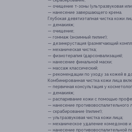
— скрабирование;
— очищение т-зоны (ультразвуковая или 
— нанесение завершающего крема.
Глубокая девятиэтапная чистка кожи лиц
— демакияж;
— очищение;
— гоммаж (энзимный пилинг);
— дезинкрустация (размягчающий компл
— механическая чистка;
— физиотерапия (дарсонвализация);
— нанесение финальной маски;
— массаж классический;
— рекомендации по уходу за кожей в д
Комбинированная чистка кожи лица вклю
— первичная консультация у косметолог
— демакияж;
— распаривание кожи с помощью профе
— нанесение противовоспалительного 
— скрабирование (пилинг);
— ультразвуковая чистка кожи лица;
— механическое удаление комедонов и 
— нанесение противовоспалительной п