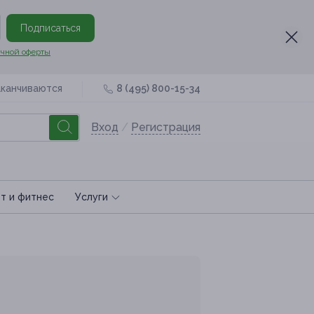
Подписаться
чной оферты
аканчиваются
8 (495) 800-15-34
Вход
/
Регистрация
т и фитнес
Услуги