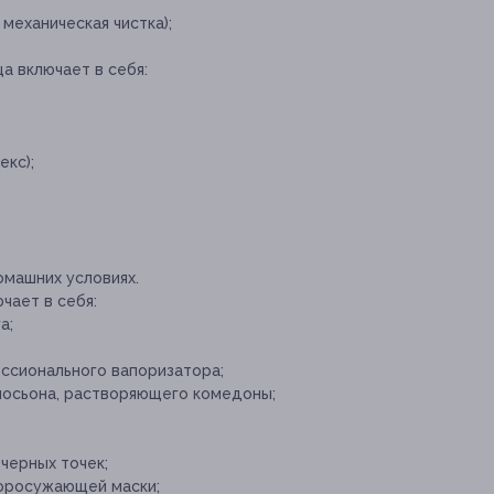
механическая чистка);
а включает в себя:
екс);
омашних условиях.
чает в себя:
а;
ссионального вапоризатора;
лосьона, растворяющего комедоны;
черных точек;
оросужающей маски;