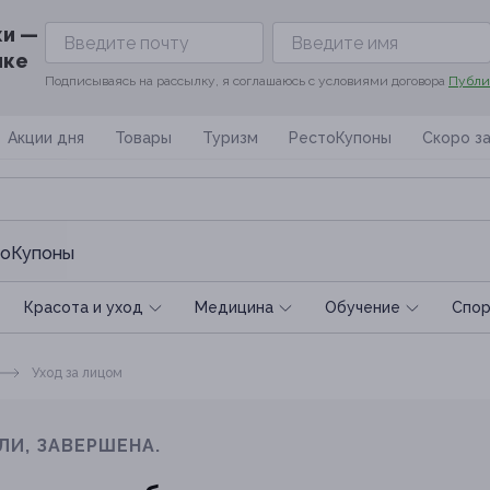
ки —
ике
Подписываясь на рассылку, я соглашаюсь с условиями договора
Публи
Акции дня
Товары
Туризм
РестоКупоны
Скоро з
оКупоны
Красота и уход
Медицина
Обучение
Спoр
Уход за лицом
ЛИ, ЗАВЕРШЕНА.