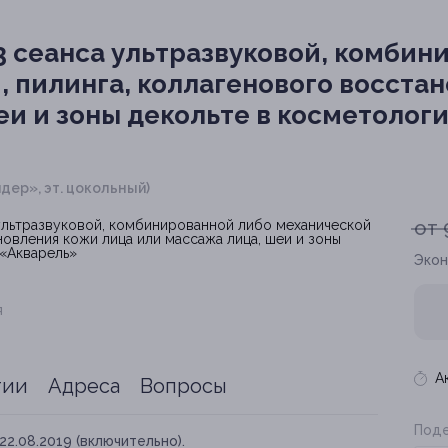
3 сеанса ультразвуковой, комбин
, пилинга, коллагенового восста
еи и зоны декольте в косметолог
идер», эт. цокольный)
от 
Экон
я
А
тии
Адреса
Вопросы
Поде
22.08.2019 (включительно).