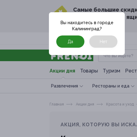
Cамые большие скид
в твоём почтовом ящ
Вы находитесь в городе
Калининград
?
Москва
Да
Нет
Акции дня
Товары
Туризм
Рест
Развлечения
Рестораны и еда
Главная
Акции дня
Красота и уход
АКЦИЯ, КОТОРУЮ ВЫ ИСКА