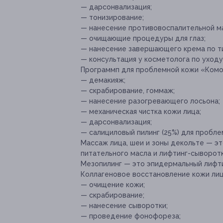
— дарсонвализация;
— тонизирование;
— нанесение противовоспалительной ма
— очищающие процедуры для глаз;
— нанесение завершающего крема по ти
— консультация у косметолога по уходу
Программп для проблемной кожи «Комод
— демакияж;
— скрабирование, гоммаж;
— нанесение разогревающего лосьона;
— механическая чистка кожи лица;
— дарсонвализация;
— салициловый пилинг (25%) для пробле
Массаж лица, шеи и зоны декольте — э
питательного масла и лифтинг-сыворот
Мезопилинг — это эпидермальный лифти
Коллагеновое восстановление кожи лиц
— очищение кожи;
— скрабирование;
— нанесение сыворотки;
— проведение фонофореза;