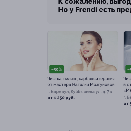
К сожалению, выгод
Но у Frendi есть пр
–50%
–
Чистка, пилинг, карбокситерапия
Чис
от мастера Натальи Мозгуновой
в с
«Ма
г. Барнаул, Куйбышева ул, д. 7а
г. 
от 1 250 руб.
от 