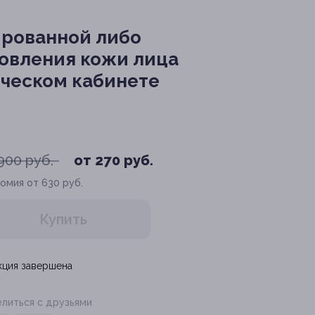
ированной либо
новления кожи лица
ическом кабинете
900 руб.
от 270 руб.
омия от 630 руб.
Купить
кция завершена
литься с друзьями