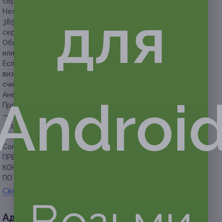
сертификатов в подарок.
для
Необходима предварительная запись по телефонам: +7
3852 52-99-92, +7 964 603-99-92 (с указанием номера
сертификата).
Обязательно предъявляйте сертификат в распечатанном
или электронном виде.
Если участник акции не предупреждает об отмене своего
визита за 12 часов до времени записи, сертификат
считается использованным.
Анестезия оплачивается отдельно — 300 руб.
Androi
Продолжительность процедур:
— ультразвуковая чистка лица — 40 минут,
— 15-этапная чистка лица — 1,5 часа,
— механическая чистка лица с использованием косметики
Сomodex Christina — 60 минут.
ПРЕДУПРЕЖДАЕМ О НЕОБХОДИМОСТИ ПОЛУЧЕНИЯ
КОНСУЛЬТАЦИИ У ВРАЧА-СПЕЦИАЛИСТА
ПО ОКАЗЫВАЕМЫМ УСЛУГАМ И ПРОТИВОПОКАЗАНИЯМ.
Свернуть
Возьми
Адресa