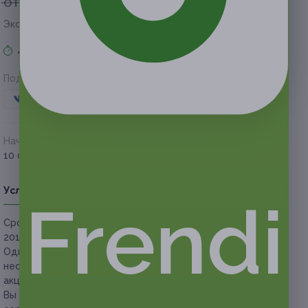
от 1 500 руб.
от 375 руб.
Экономия от 1 125 руб.
Акция завершена
Поделиться с друзьями
Начало действия
Окончание действия
10 октября 2017 г.
10 января 2018 г.
Условия
Описание
Гарантии
Адреса
Вопросы
Frendi
Срок действия сертификатов:
с 10 октября
2017 г. до 10 января 2018 г. (включительно).
Один человек
старше 18 лет
может использовать
неограниченное количество сертификатов по данной
акции.
Вы можете купить неограниченное количество