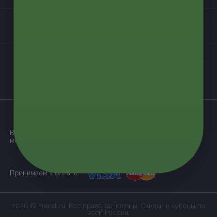
Контакты
Мы в соцсетях
загрузить в
App Store
Все наши купоны доступны через
мобильное приложение:
загрузить в
Google Play
Принимаем к оплате:
2026 © Frendi.ru. Все права защищены. Скидки и купоны по
всей России!