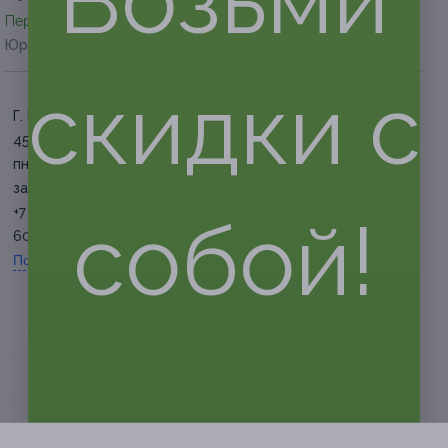
Перейти на сайт партнера
Юридическая информация о партнёре
скидки с
Г. Барнаул, ул. Шумакова, д.
45
пн. — вс. 10:00 — 20:00 (по
записи)
+7 3852 52-99-92, +7 964
собой!
603-99-92
Показать номер телефона