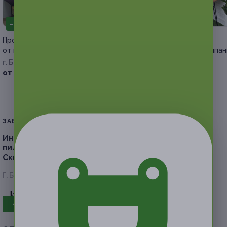
–50%
–50%
Процедуры по коррекции фигуры
Аренда фотостудии
от мастера Виктории Колядиной
и видеосъемка от компан
Kontent+
г. Барнаул
г. Барнаул
от 175 руб.
от 500 руб.
ЗАВЕРШЁННАЯ АКЦИЯ
Инъекционная биоревитализация, чистка лица,
пилинг в салоне красоты «Виржиния».
Скидка до 76%
Г. Барнаул, ул. Шумакова, д. 45
- 75%