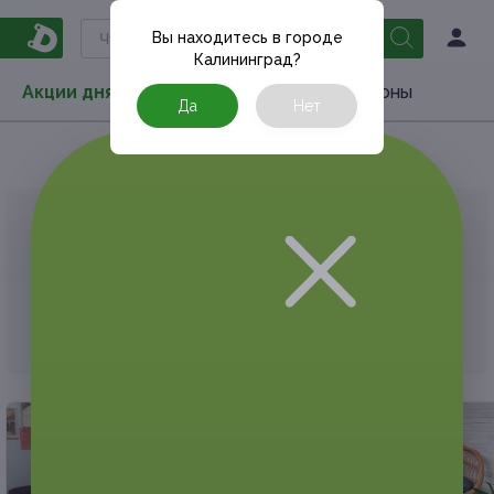
Вы находитесь в городе
Калининград
?
Акции дня
Товары
Туризм
РестоКупоны
Да
Нет
Главная
Акции дня
Подарки
АКЦИЯ, КОТОРУЮ ВЫ ИСКАЛИ, ЗАВЕРШЕНА.
К сожалению, выгодные акции быстро
заканчиваются.
Но у Frendi есть предложения, которые
могут вам понравиться!