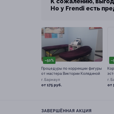
К сожалению, выгод
Но у Frendi есть пр
–50%
–
Процедуры по коррекции фигуры
Кор
от мастера Виктории Колядиной
эст
г. Барнаул
г. 
от 175 руб.
от 
ЗАВЕРШЁННАЯ АКЦИЯ