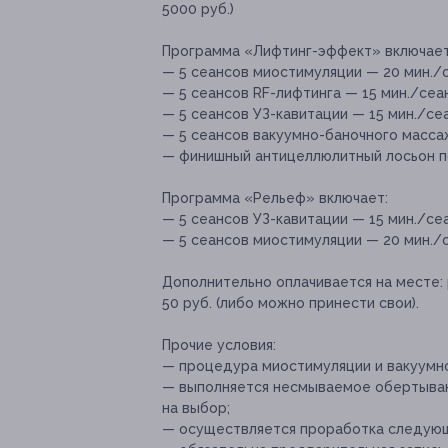
5000 руб.)
Программа «Лифтинг-эффект» включает
— 5 сеансов миостимуляции — 20 мин./с
— 5 сеансов RF-лифтинга — 15 мин./сеан
— 5 сеансов УЗ-кавитации — 15 мин./сеа
— 5 сеансов вакуумно-баночного массаж
— финишный антицеллюлитный лосьон п
Программа «Рельеф» включает:
— 5 сеансов УЗ-кавитации — 15 мин./сеа
— 5 сеансов миостимуляции — 20 мин./с
Дополнительно оплачивается на месте:
50 руб. (либо можно принести свои).
Прочие условия:
— процедура миостимуляции и вакуумно
— выполняется несмываемое обертыван
на выбор;
— осуществляется проработка следующи