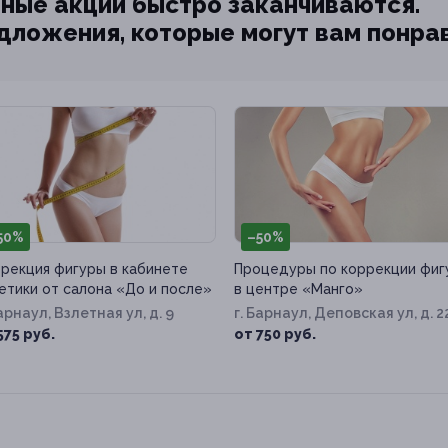
ные акции быстро заканчиваются.
едложения, которые могут вам понра
50%
–50%
рекция фигуры в кабинете
Процедуры по коррекции фиг
етики от салона «До и после»
в центре «Манго»
Барнаул, Взлетная ул, д. 9
г. Барнаул, Деповская ул, д. 2
575 руб.
от 750 руб.