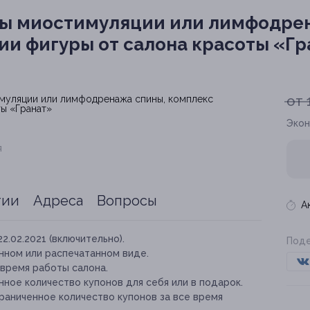
ы миостимуляции или лимфодрен
ии фигуры от салона красоты «Гр
от 
Экон
я
тии
Адреса
Вопросы
А
22.02.2021 (включительно).
Поде
нном или распечатанном виде.
 время работы салона.
ное количество купонов для себя или в подарок.
раниченное количество купонов за все время