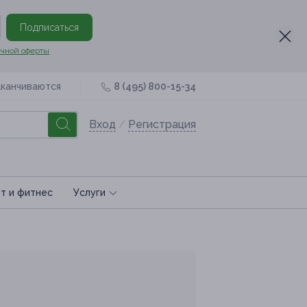
Подписаться
чной оферты
аканчиваются
8 (495) 800-15-34
Вход
/
Регистрация
т и фитнес
Услуги