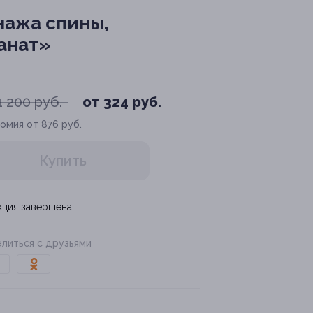
ажа спины,
анат»
1 200 руб.
от 324 руб.
омия от 876 руб.
Купить
кция завершена
литься с друзьями