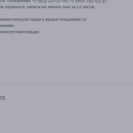
 телефонам: +7 (913) 217-27-00, +7 (962) 793-53-32;
и переносе записи не менее чем за 12 часов.
ения консультации у врача-специалиста
заниям.
еннолетним лицам.
103
3-