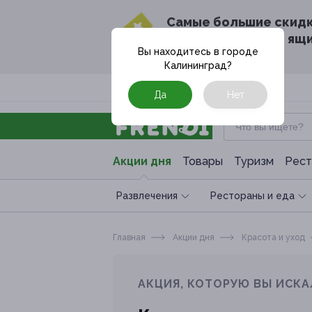
Cамые большие скид
в твоём почтовом ящ
Вы находитесь в городе
Калининград
?
Москва
Да
Нет
Акции дня
Товары
Туризм
Рест
Развлечения
Рестораны и еда
Главная
Акции дня
Красота и уход
АКЦИЯ, КОТОРУЮ ВЫ ИСКА