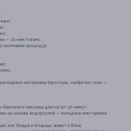
:
еанс;
с;
нс;
а — 20 мин./сеанс;
о окончании процедур.
нс;
еанс.
расходные материалы (простынь, салфетки, гель) —
-баночного массажа длится 20–30 минут;
ие на основе водорослей — холодное или горячее
х зон: бедра и ягодицы, живот и бока;