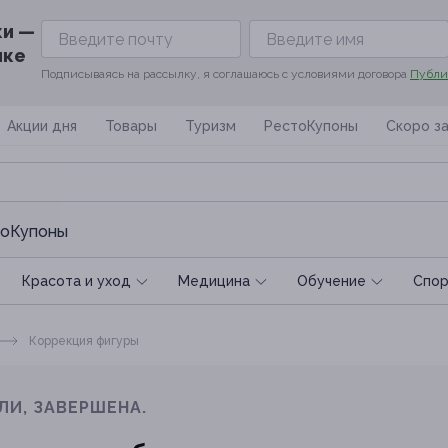
ки —
ике
Подписываясь на рассылку, я соглашаюсь с условиями договора
Публи
Акции дня
Товары
Туризм
РестоКупоны
Скоро з
оКупоны
Красота и уход
Медицина
Обучение
Спoр
Коррекция фигуры
ЛИ, ЗАВЕРШЕНА.