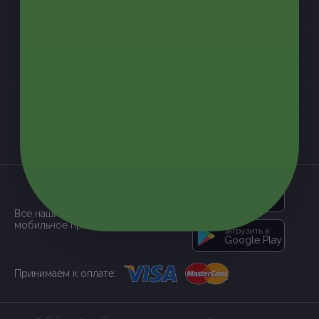
Информация
Контакты
Мы в соцсетях
загрузить в
App Store
Все наши купоны доступны через
мобильное приложение:
загрузить в
Google Play
Принимаем к оплате: