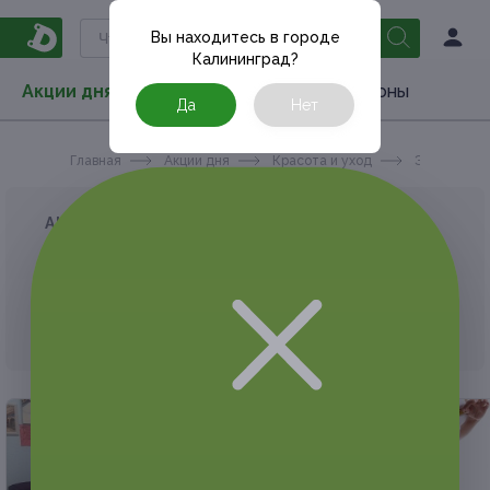
Вы находитесь в городе
Калининград
?
Акции дня
Товары
Туризм
РестоКупоны
Да
Нет
Главная
Акции дня
Красота и уход
Эпиляция
АКЦИЯ, КОТОРУЮ ВЫ ИСКАЛИ, ЗАВЕРШЕНА.
К сожалению, выгодные акции быстро
заканчиваются.
Но у Frendi есть предложения, которые
могут вам понравиться!