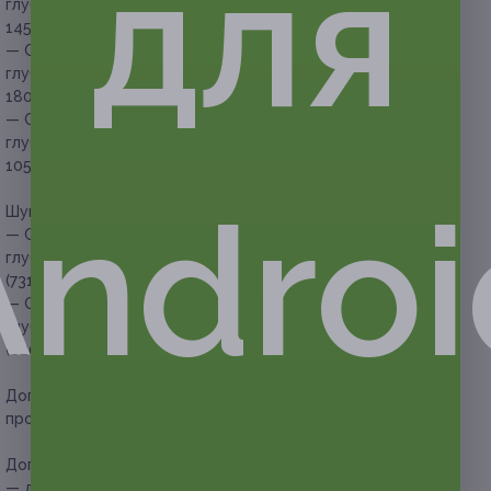
для
глубокого бикини и ног (до колен) (594 руб. вместо
1450 руб.)
— Скидка 61% на шугаринг или восковую эпиляцию зоны
глубокого бикини и ног (полностью) (702 руб. вместо
1800 руб.)
— Скидка 53% на шугаринг или восковую эпиляцию зоны
глубокого бикини и подмышечных впадин (493 руб. вместо
1050 руб.)
Androi
Шугаринг или восковая эпиляция трех зон:
— Скидка 57% на шугаринг или восковую эпиляцию зоны
глубокого бикини, подмышечных впадин и ног (до колен)
(731 руб. вместо 1700 руб.)
— Скидка 60% на шугаринг или восковую эпиляцию зоны
глубокого бикини, подмышечных впадин и ног (полностью)
(820 руб. вместо 2050 руб.)
Дополнительное преимущество:
процедура проводится
профессиональным мастером.
Дополнительно оплачивается на месте:
— для мужчин необходима доплата в размере 50%