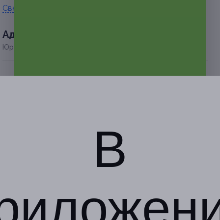
Свернуть
Адресa
Юридическая информация о партнёре
г. Барнаул, пр-т Ленина, д.
155а (ТЦ «Норд-Вест»,
левое крыло)
по предварительной записи
В
+7 (983) 383-94-83
Показать номер телефона
риложен