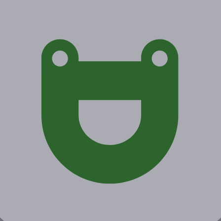
Экономия от 75 руб.
Акция завершена
Поделиться с друзьями
Начало действия
Окончание действия
25 ноября 2020 г.
29 марта 2021 г.
Условия
Описание
Гарантии
Адреса
Вопросы
Срок действия купонов:
с 25.11.2020 до 26.02.2021
(включительно).
Вы можете предъявить купон в электронном или
распечатанном виде.
Купон действует в любой день в любое время работы
клуба.
Один человек может купить неограниченное количество
купонов для себя или в подарок.