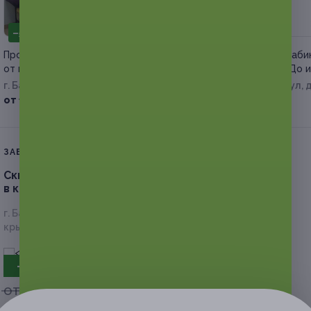
–50%
–50%
Процедуры по коррекции фигуры
Коррекция фигуры в каби
от мастера Виктории Колядиной
эстетики от салона «До 
г. Барнаул
г. Барнаул, Взлетная ул, д
от 175 руб.
от 575 руб.
ЗАВЕРШЁННАЯ АКЦИЯ
Скидка до 65%.
Шугаринг или восковая эпиляция
в клубе эстетики лица и тела «Для тебя»
г. Барнаул, пр-т Ленина, д. 155а (ТЦ «Норд-Вест», левое
крыло)
- 50%
от 150 руб.
от 75 руб.