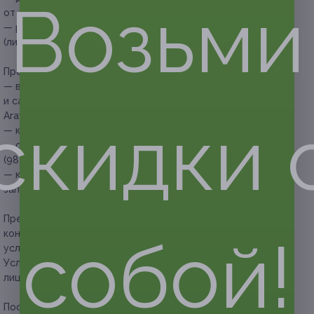
Возьми
от стоимости купона;
— расходные материалы (простыня, салфетки) — 100 руб.
(либо можно принести свои).
Прочие условия:
— в работе используются средства уходовой косметики
и сахарная паста от компаний: Sherri’s Professional, Gloria,
Aravia;
скидки 
— купон действует для женщин и мужчин;
— обязательна предварительная запись по телефону +7
(983) 383-94-83;
— клиент обязан сообщить об отмене или переносе
записи не менее чем за 12 часов.
Предупреждаем о необходимости получения
консультации у врача-специалиста по оказываемым
собой!
услугам и противопоказаниям.
Услуга предоставляется только совершеннолетним
лицам.
Посмотреть страницу в Instagram.