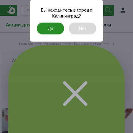
Вы находитесь в городе
Калининград
?
Акции дня
Товары
Туризм
РестоКупоны
Да
Нет
Главная
Акции дня
Красота и уход
Эпиляция
АКЦИЯ, КОТОРУЮ ВЫ ИСКАЛИ, ЗАВЕРШЕНА.
К сожалению, выгодные акции быстро
заканчиваются.
Но у Frendi есть предложения, которые
могут вам понравиться!