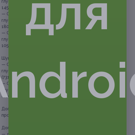
для
глубокого бикини и ног (до колен) (594 руб. вместо
1450 руб.)
— Скидка 61% на шугаринг или восковую эпиляцию зоны
глубокого бикини и ног (полностью) (702 руб. вместо
1800 руб.)
— Скидка 53% на шугаринг или восковую эпиляцию зоны
глубокого бикини и подмышечных впадин (493 руб. вместо
1050 руб.)
Androi
Шугаринг или восковая эпиляция трех зон:
— Скидка 57% на шугаринг или восковую эпиляцию зоны
глубокого бикини, подмышечных впадин и ног (до колен)
(731 руб. вместо 1700 руб.)
— Скидка 60% на шугаринг или восковую эпиляцию зоны
глубокого бикини, подмышечных впадин и ног (полностью)
(820 руб. вместо 2050 руб.)
Дополнительное преимущество:
процедура проводится
профессиональным мастером.
Дополнительно оплачивается на месте:
— для мужчин необходима доплата в размере 50%