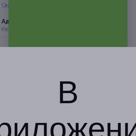
Свернуть
Адресa
Юридическая информация о партнёре
г. Барнаул, пр-т Ленина, д.
155а (ТЦ «Норд-Вест»,
левое крыло)
по предварительной записи
В
+7 (983) 383-94-83
Показать номер телефона
риложен