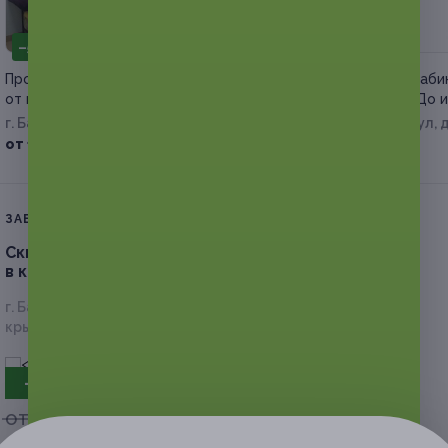
–50%
–50%
Процедуры по коррекции фигуры
Коррекция фигуры в каби
от мастера Виктории Колядиной
эстетики от салона «До 
г. Барнаул
г. Барнаул, Взлетная ул, д
от 175 руб.
от 575 руб.
ЗАВЕРШЁННАЯ АКЦИЯ
Скидка до 65%.
Шугаринг или восковая эпиляция
в клубе эстетики лица и тела «Для тебя»
г. Барнаул, пр-т Ленина, д. 155а (ТЦ «Норд-Вест», левое
крыло)
- 50%
от 150 руб.
от 75 руб.