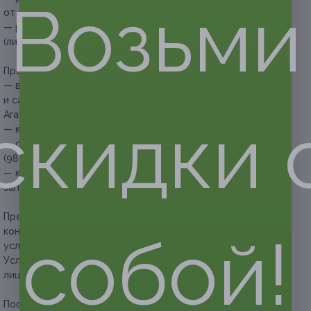
Возьми
от стоимости купона;
— расходные материалы (простыня, салфетки) — 100 руб.
(либо можно принести свои).
Прочие условия:
— в работе используются средства уходовой косметики
и сахарная паста от компаний: Sherri’s Professional, Gloria,
Aravia;
скидки 
— купон действует для женщин и мужчин;
— обязательна предварительная запись по телефону +7
(983) 383-94-83;
— клиент обязан сообщить об отмене или переносе
записи не менее чем за 12 часов.
Предупреждаем о необходимости получения
консультации у врача-специалиста по оказываемым
собой!
услугам и противопоказаниям.
Услуга предоставляется только совершеннолетним
лицам.
Посмотреть страницу в Instagram.