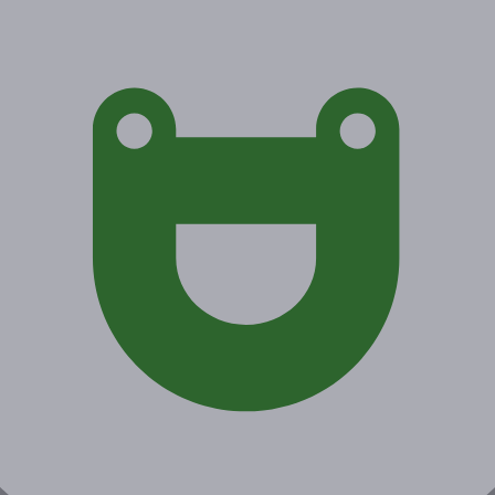
Экономия от 75 руб.
Акция завершена
Поделиться с друзьями
Начало действия
Окончание действия
26 декабря 2020 г.
3 января 2021 г.
Условия
Описание
Гарантии
Адреса
Вопросы
Срок действия купонов:
с 26.12.2020 до 03.01.2021
(включительно).
Вы можете предъявить купон в электронном или
распечатанном виде.
Купон действует в любой день в любое время работы
клуба.
Один человек может купить неограниченное количество
купонов для себя или в подарок.