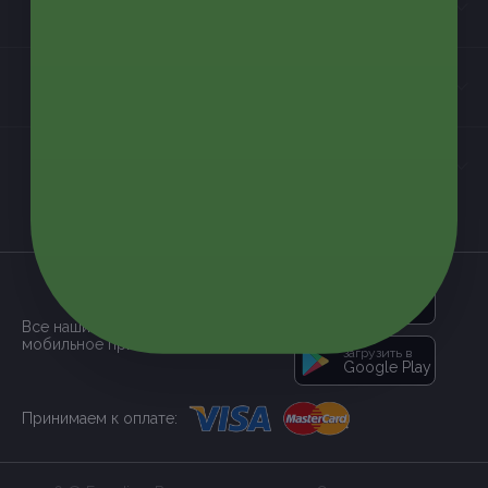
Информация
Контакты
Мы в соцсетях
загрузить в
App Store
Все наши купоны доступны через
мобильное приложение:
загрузить в
Google Play
Принимаем к оплате: