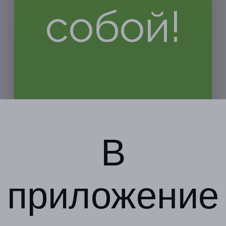
собой!
В
приложение
Компания