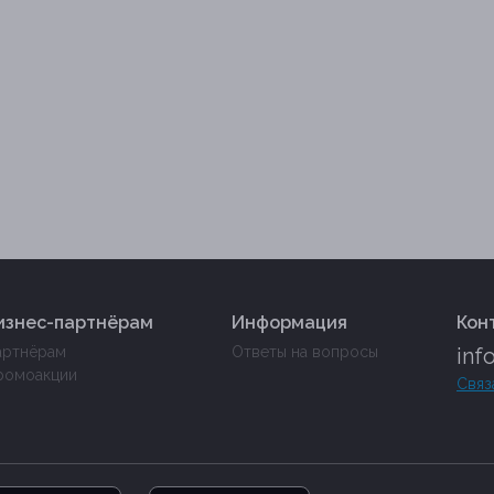
изнес-партнёрам
Информация
Кон
артнёрам
Ответы на вопросы
inf
ромоакции
Связ