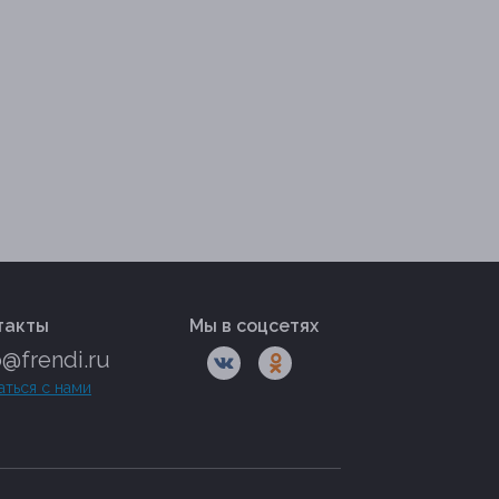
такты
Мы в соцсетях
o@frendi.ru
аться с нами