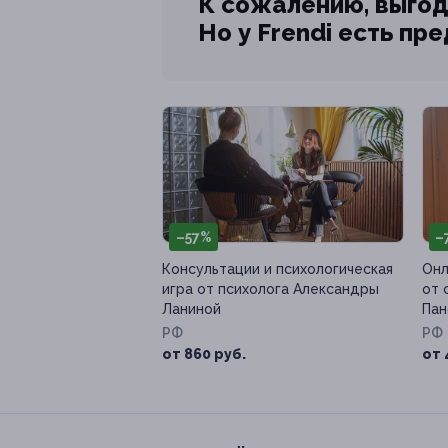
К сожалению, выгод
Но у Frendi есть пр
–57%
–
Консультации и психологическая
Онл
игра от психолога Александры
от 
Ланиной
Пан
РФ
РФ
от 860 руб.
от 