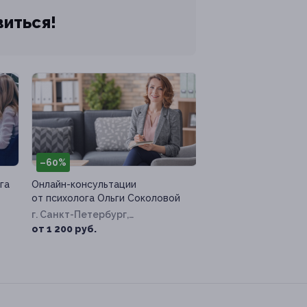
виться!
–60%
га
Онлайн-консультации
от психолога Ольги Соколовой
г. Санкт-Петербург,
Захарьевская ул, д. 25
от 1 200 руб.