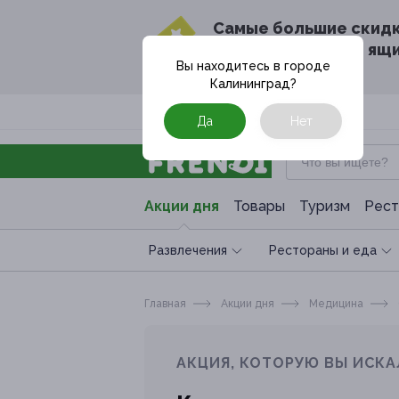
Cамые большие скид
в твоём почтовом ящ
Вы находитесь в городе
Калининград
?
Москва
Да
Нет
Акции дня
Товары
Туризм
Рест
Развлечения
Рестораны и еда
Главная
Акции дня
Медицина
АКЦИЯ, КОТОРУЮ ВЫ ИСКА