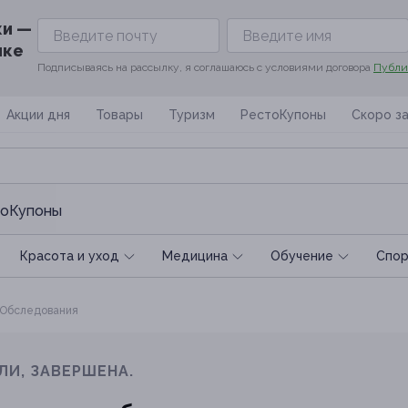
ки —
ике
Подписываясь на рассылку, я соглашаюсь с условиями договора
Публи
Акции дня
Товары
Туризм
РестоКупоны
Скоро з
оКупоны
Красота и уход
Медицина
Обучение
Спoр
Обследования
ЛИ, ЗАВЕРШЕНА.