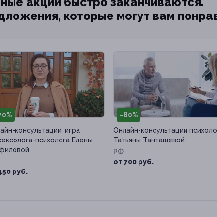
ные акции быстро заканчиваются.
едложения, которые могут вам понра
70%
–80%
айн-консультации, игра
Онлайн-консультации психоло
сексолога-психолога Елены
Татьяны Танташевой
филовой
РФ
от 700 руб.
450 руб.