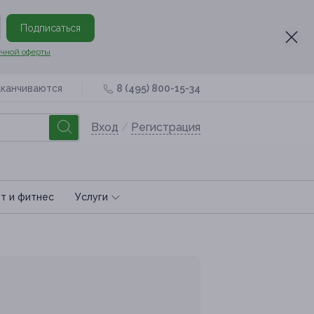
Подписаться
чной оферты
аканчиваются
8 (495) 800-15-34
Вход
/
Регистрация
т и фитнес
Услуги