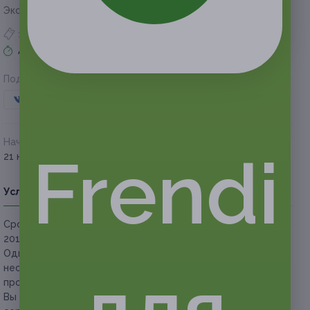
Экономия от 600 руб.
1 купон куплен
Акция завершена
Поделиться с друзьями
Начало действия
Окончание действия
Frendi
21 ноября 2017 г.
21 февраля 2018 г.
Условия
Описание
Гарантии
Адреса
Вопросы
Срок действия сертификатов:
с 21 ноября
2017 г. до 21 февраля 2018 г. (включительно).
Один человек
старше 18 лет
может использовать
неограниченное количество сертификатов за все время
проведения акции, каждый из них — только один раз.
Вы можете купить неограниченное количество