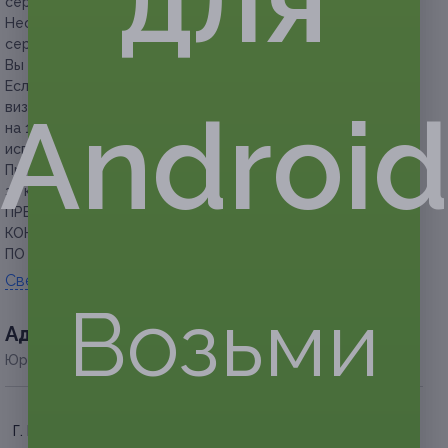
для
сертификатов в подарок.
Необходима предварительная запись c указанием номера
сертификата по телефону: +7 923 009-25-07.
Вы можете предъявить сертификат в электронном виде.
Если участник акции не предупреждает об отмене своего
Androi
визита за 24 часа до времени записи или опаздывает
на 15 минут и более, сертификат считается
использованным.
При длине волос свыше 40 см необходима доплата
за каждые 10 см — от 150 руб.
ПРЕДУПРЕЖДАЕМ О НЕОБХОДИМОСТИ ПОЛУЧЕНИЯ
КОНСУЛЬТАЦИИ У ВРАЧА-СПЕЦИАЛИСТА
ПО ОКАЗЫВАЕМЫМ УСЛУГАМ И ПРОТИВОПОКАЗАНИЯМ.
Свернуть
Возьми
Адресa
Юридическая информация о партнёре
Г. Барнаул, ул. Энтузиастов,