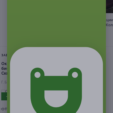
–50%
Процедуры по коррекции
от мастера Виктории Ко
г. Барнаул
от 175 руб.
ЗАВЕРШЁННАЯ АКЦИЯ
Окрашивание, стрижка, укладка,
биоламинирование в студии красоты «Блеск».
Скидка до 75%
Г. Барнаул, ул. Энтузиастов, д. 36
- 75%
от 800 руб.
от 200 руб.