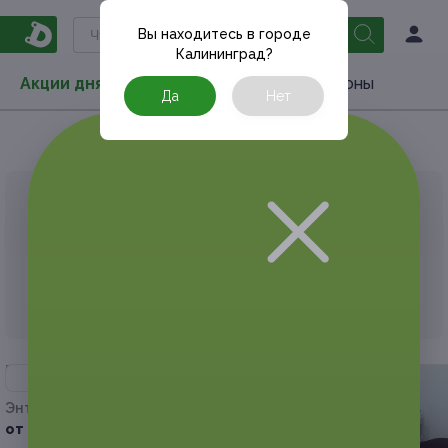
Вы находитесь в городе
Калининград
?
Акции дня
Товары
Туризм
РестоКупоны
Да
Нет
Главная
Акции дня
Подарки
Для любимой
АКЦИЯ, КОТОРУЮ ВЫ ИСКАЛИ, ЗАВЕРШЕНА.
К сожалению, выгодные акции быстро
заканчиваются.
Но у Frendi есть предложения, которые
могут вам понравиться!
–75%
Энтузиастов ул, д. 36
от 200 руб.