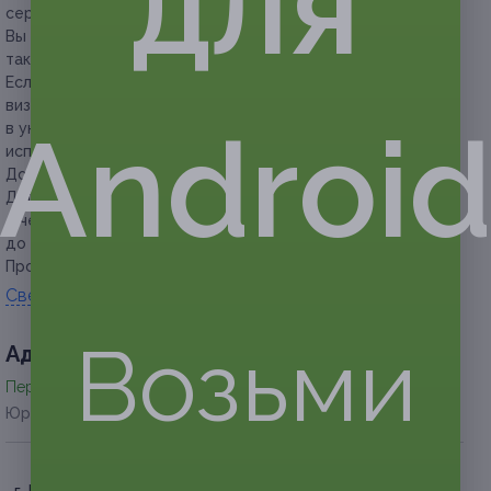
для
сертификата для бронирования желаемого времени.
Вы можете предъявить сертификат как в распечатанном,
так и в электронном виде.
Если участник акции не предупреждает об отмене своего
визита за 24 часа до времени записи или не приходит
Androi
в указанное время, сертификат считается
использованным.
Дополнительно ничего оплачивать не надо.
Доплата за каждого дополнительного игрока (свыше
4 человек) составляет 500 руб. (в игре может участвовать
до 7 человек).
Продолжительность квеста составляет 60 минут.
Свернуть
Возьми
Адресa
Перейти на сайт партнера
Юридическая информация о партнёре