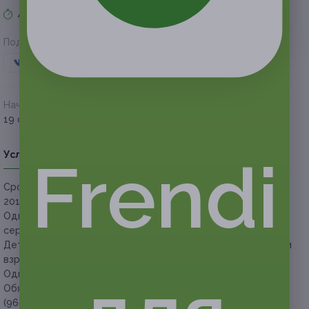
Акция завершена
Поделиться с друзьями
Начало действия
Окончание действия
19 февраля 2018 г.
19 апреля 2018 г.
Условия
Описание
Гарантии
Адреса
Вопросы
Frendi
Срок действия сертификатов:
с 19 февраля до 19 апреля
2018 г. (включительно).
Один человек может купить неограниченное количество
сертификатов для себя или в подарок.
Дети в возрасте до 16 лет должны быть в сопровождении
взрослых.
Один сертификат действует на команду из 2–4 человек.
Обязательна предварительная запись по телефонам: +7
(960) 958-71-30, +7 (913) 089-61-60 после покупки