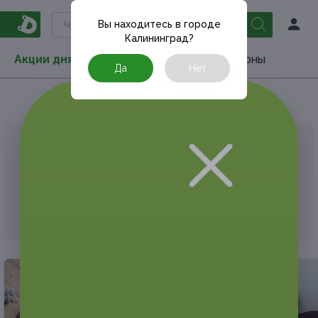
Вы находитесь в городе
Калининград
?
Акции дня
Товары
Туризм
РестоКупоны
Да
Нет
Главная
Акции дня
Развлечения
Квеcты
АКЦИЯ, КОТОРУЮ ВЫ ИСКАЛИ, ЗАВЕРШЕНА.
К сожалению, выгодные акции быстро
заканчиваются.
Но у Frendi есть предложения, которые
могут вам понравиться!