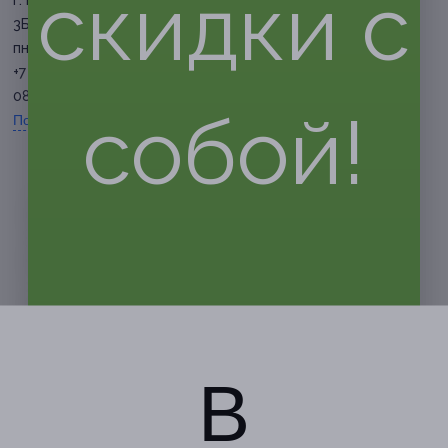
скидки с
г. Барнаул, ул. Аносова, д.
3Б
пн. — вс. 10:00 — 4:00
+7 (960) 958-71-30, +7 (913)
089-61-60
собой!
Показать номер телефона
В