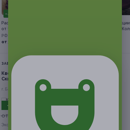
–40%
–50%
Расклад на Таро или рунах
Процедуры по коррекции
от таролога-рунолога Гузелии
от мастера Виктории Ко
РФ
г. Барнаул
от 360 руб.
от 175 руб.
ЗАВЕРШЁННАЯ АКЦИЯ
Квест Biohazard от компании «Время».
Скидка до 54%
г. Барнаул, ул. Аносова, д. 3Б
- 50%
от 2 000 руб.
от 1 000 руб.
Экономия от 1 000 руб.