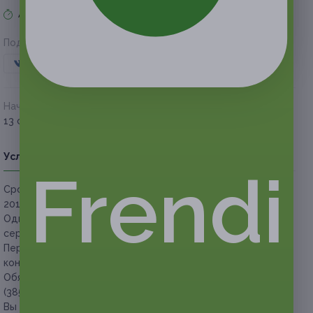
Акция завершена
Поделиться с друзьями
Начало действия
Окончание действия
13 сентября 2018 г.
5 ноября 2018 г.
Условия
Описание
Гарантии
Адреса
Вопросы
Frendi
Срок действия сертификатов:
с 13 сентября до 5 ноября
2018 г. (включительно).
Один человек
старше 18 лет
может купить только один
сертификат каждого вида процедур.
Перед покупкой сертификата необходимо получить
консультацию у специалиста.
Обязательна предварительная запись по телефону +7
(3852) 58-15-74 с указанием номера сертификата.
Вы можете предъявить сертификат как в распечатанном,