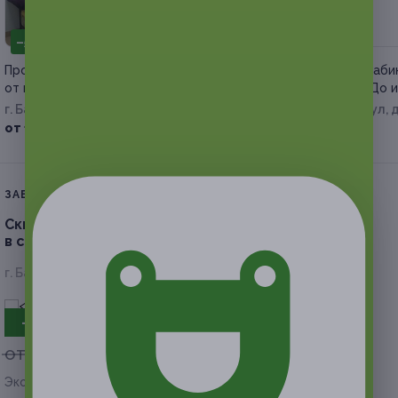
–50%
–50%
Процедуры по коррекции фигуры
Коррекция фигуры в каби
от мастера Виктории Колядиной
эстетики от салона «До 
г. Барнаул
г. Барнаул, Взлетная ул, д
от 175 руб.
от 575 руб.
ЗАВЕРШЁННАЯ АКЦИЯ
Скидка до 72%
на сеансы LPG-массажа тела
в салоне красоты «Лилия»
г. Барнаул, пр-т Красноармейский, д. 111
- 70%
от 6 000 руб.
от 1 800 руб.
Экономия от 4 200 руб.