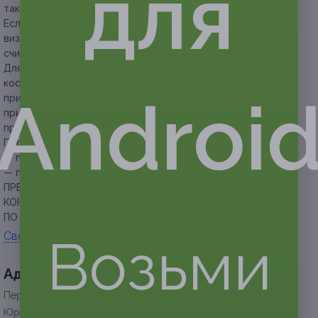
для
так и в электронном виде.
Если участник акции не предупреждает об отмене своего
визита за 12 часов до времени записи, сертификат
считается использованным.
Для массажа необходим индивидуальный массажный
костюм многоразового использования, который можно
Androi
приобрести в студии красоты (стоимость — 950 руб.) или
принести свой. Допускаются костюмы только подлинного
производства LPG (с эмблемой производителя на груди).
Продолжительность:
— процедуры LPG-эндермолифта — 40 минут,
— процедуры LPG-массажа — 40 минут.
ПРЕДУПРЕЖДАЕМ О НЕОБХОДИМОСТИ ПОЛУЧЕНИЯ
КОНСУЛЬТАЦИИ У ВРАЧА-СПЕЦИАЛИСТА
ПО ОКАЗЫВАЕМЫМ УСЛУГАМ И ПРОТИВОПОКАЗАНИЯМ.
Свернуть
Возьми
Адресa
Перейти на сайт партнера
Юридическая информация о партнёре