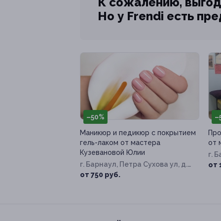
К сожалению, выгод
Но у Frendi есть пр
–50%
–
Маникюр и педикюр с покрытием
Про
гель-лаком от мастера
от 
Кузевановой Юлии
г. 
г. Барнаул, Петра Сухова ул, д.
от 
14а
от 750 руб.