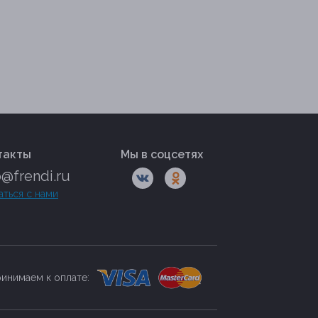
такты
Мы в соцсетях
o@frendi.ru
аться с нами
инимаем к оплате: