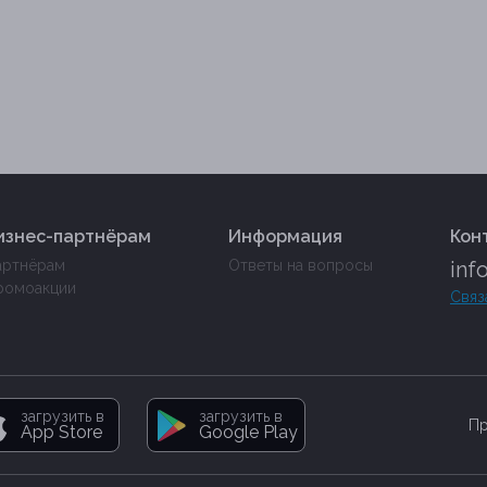
изнес-партнёрам
Информация
Кон
артнёрам
Ответы на вопросы
inf
ромоакции
Связ
загрузить в
загрузить в
Пр
App Store
Google Play