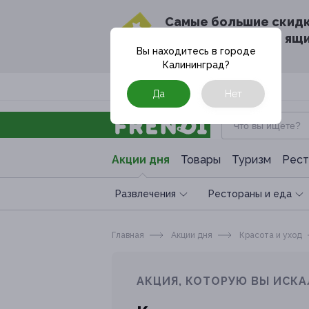
Cамые большие скид
в твоём почтовом ящ
Вы находитесь в городе
Калининград
?
Москва
Да
Нет
Акции дня
Товары
Туризм
Рест
Развлечения
Рестораны и еда
Главная
Акции дня
Красота и уход
АКЦИЯ, КОТОРУЮ ВЫ ИСКА