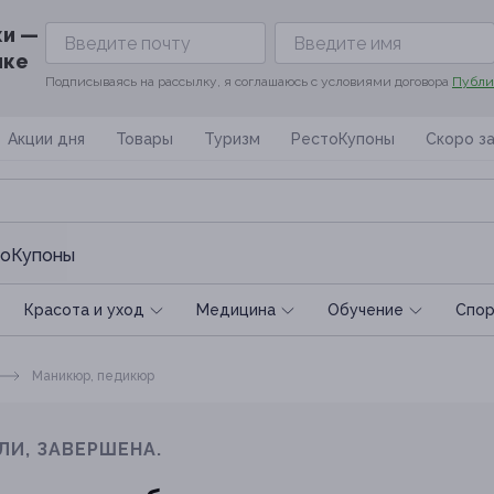
ки —
ике
Подписываясь на рассылку, я соглашаюсь с условиями договора
Публи
Акции дня
Товары
Туризм
РестоКупоны
Скоро з
оКупоны
Красота и уход
Медицина
Обучение
Спoр
Маникюр, педикюр
ЛИ, ЗАВЕРШЕНА.