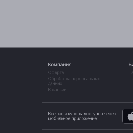
Компания
Б
Оферта
П
Обработка персональных
П
данных
Вакансии
Все наши купоны доступны через
мобильное приложение: