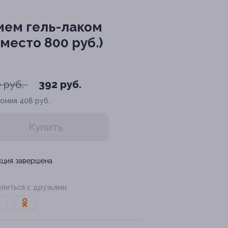
ием гель-лаком
место 800 руб.)
 руб.
392 руб.
номия
408 руб.
Купить
кция завершена
литься с друзьями