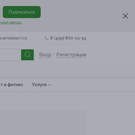
Подписаться
чной оферты
аканчиваются
8 (495) 800-15-34
Вход
/
Регистрация
т и фитнес
Услуги