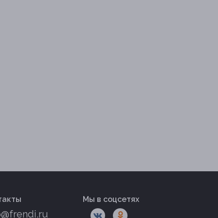
такты
Мы в соцсетях
o@frendi.ru