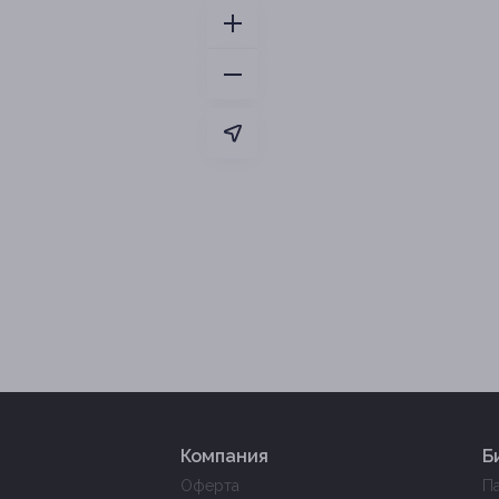
Компания
Б
Оферта
П