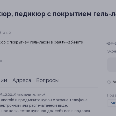
юр, педикюр с покрытием гель-ла
, эт. 2
от 
Экон
я
тии
Адреса
Вопросы
А
15.12.2019 (включительно).
Поде
и Android и предъявите купон с экрана телефона.
лектронном или распечатанном виде.
ное количество купонов для себя или в подарок.