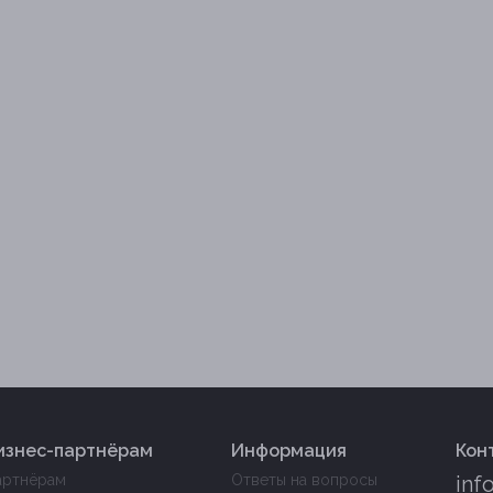
изнес-партнёрам
Информация
Кон
артнёрам
Ответы на вопросы
inf