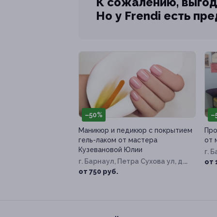
К сожалению, выгод
Но у Frendi есть пр
–50%
–
Маникюр и педикюр с покрытием
Про
гель-лаком от мастера
от 
Кузевановой Юлии
г. 
г. Барнаул, Петра Сухова ул, д.
от 
14а
от 750 руб.