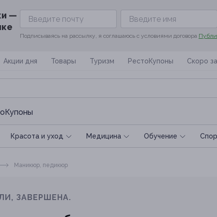
ки —
ике
Подписываясь на рассылку, я соглашаюсь с условиями договора
Публи
Акции дня
Товары
Туризм
РестоКупоны
Скоро з
оКупоны
Красота и уход
Медицина
Обучение
Спoр
Маникюр, педикюр
ЛИ, ЗАВЕРШЕНА.