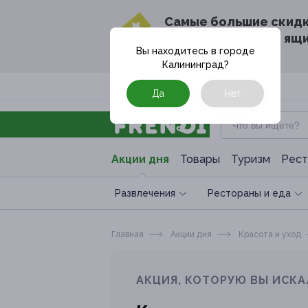
Cамые большие скид
в твоём почтовом ящ
Вы находитесь в городе
Калининград
?
Москва
Да
Нет
Акции дня
Товары
Туризм
Рест
Развлечения
Рестораны и еда
Главная
Акции дня
Красота и уход
АКЦИЯ, КОТОРУЮ ВЫ ИСКА