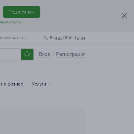
Подписаться
чной оферты
аканчиваются
8 (495) 800-15-34
Вход
/
Регистрация
т и фитнес
Услуги