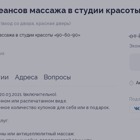
еансов массажа в студии красот
 1 (вход со двора, красная дверь)
от 
Экон
ия
тии
Адреса
Вопросы
А
20.03.2021 (включительно).
Поде
нном или распечатанном виде.
ное количество купонов для себя или в подарок.
луг:
оны или антицеллюлитный массаж: