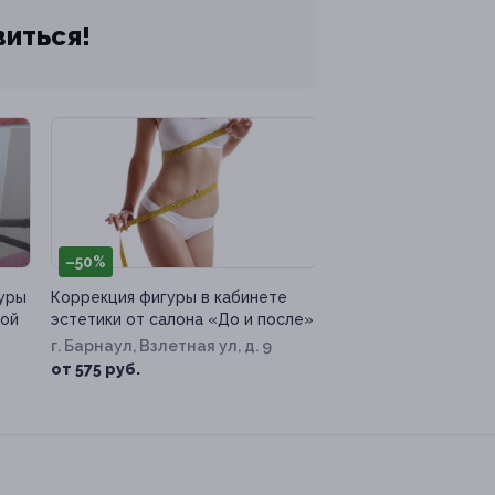
виться!
–50%
уры
Коррекция фигуры в кабинете
ной
эстетики от салона «До и после»
г. Барнаул, Взлетная ул, д. 9
от 575 руб.