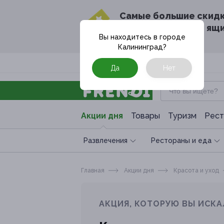
Cамые большие скид
в твоём почтовом ящ
Вы находитесь в городе
Калининград
?
Москва
Да
Нет
Акции дня
Товары
Туризм
Рест
Развлечения
Рестораны и еда
Главная
Акции дня
Красота и уход
АКЦИЯ, КОТОРУЮ ВЫ ИСКА