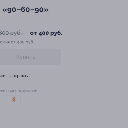
ы «90–60–90»
800 руб.
от 400 руб.
омия от 400 руб.
Купить
кция завершена
литься с друзьями