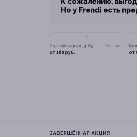
К сожалению, выгод
Но у Frendi есть пр
–70%
–
Балтийская ул, д. 65
Бал
Куплено 1
от 180 руб.
от 
ЗАВЕРШЁННАЯ АКЦИЯ