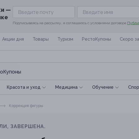
ки —
ике
Подписываясь на рассылку, я соглашаюсь с условиями договора
Публи
Акции дня
Товары
Туризм
РестоКупоны
Скоро з
оКупоны
Красота и уход
Медицина
Обучение
Спoр
Коррекция фигуры
ЛИ, ЗАВЕРШЕНА.