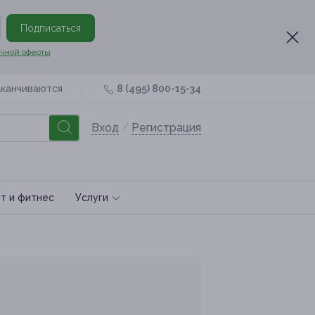
Подписаться
чной оферты
аканчиваются
8 (495) 800-15-34
Вход
/
Регистрация
т и фитнес
Услуги