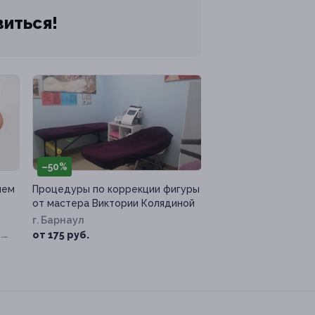
виться!
–50%
ием
Процедуры по коррекции фигуры
от мастера Виктории Колядиной
г. Барнаул
.
от 175 руб.