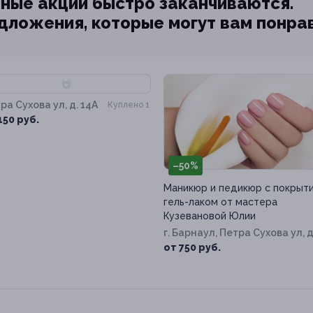
ные акции быстро заканчиваются.
едложения, которые могут вам понра
70%
ра Сухова ул, д. 14А
Куплено 1
150 руб.
–50%
Маникюр и педикюр с покрыт
гель-лаком от мастера
Кузевановой Юлии
г. Барнаул, Петра Сухова ул, д
14а
от 750 руб.