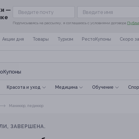
ки —
ике
Подписываясь на рассылку, я соглашаюсь с условиями договора
Публи
Акции дня
Товары
Туризм
РестоКупоны
Скоро з
оКупоны
Красота и уход
Медицина
Обучение
Спoр
Маникюр, педикюр
ЛИ, ЗАВЕРШЕНА.