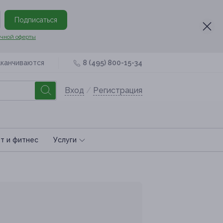
Подписаться
чной оферты
аканчиваются
8 (495) 800-15-34
Вход
/
Регистрация
т и фитнес
Услуги