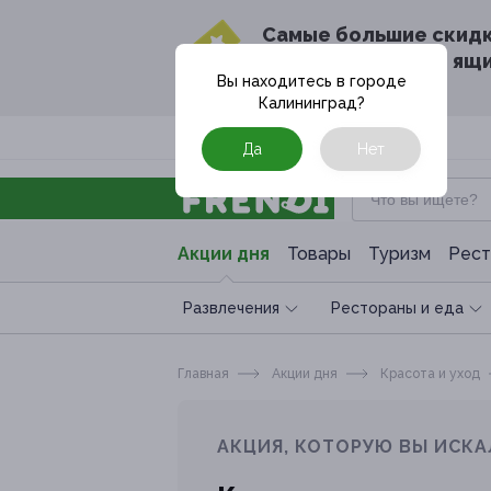
Cамые большие скид
в твоём почтовом ящ
Вы находитесь в городе
Калининград
?
Москва
Да
Нет
Акции дня
Товары
Туризм
Рест
Развлечения
Рестораны и еда
Главная
Акции дня
Красота и уход
АКЦИЯ, КОТОРУЮ ВЫ ИСКА