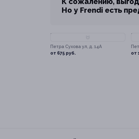
К сожалению, выгод
Но у Frendi есть пр
–85%
–
Петра Сухова ул, д. 14А
Пет
от 675 руб.
от 