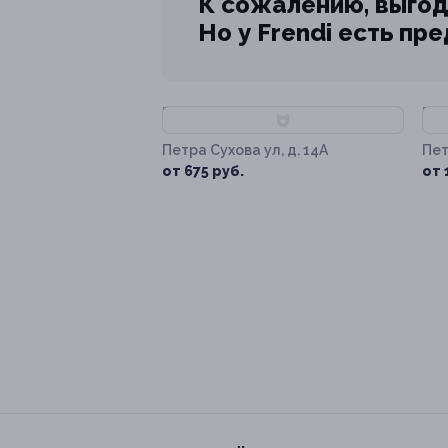
К сожалению, выгод
Но у Frendi есть пр
–85%
–
Петра Сухова ул, д. 14А
Пет
от 675 руб.
от 