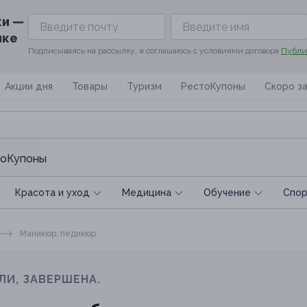
ки —
ике
Подписываясь на рассылку, я соглашаюсь с условиями договора
Публи
Акции дня
Товары
Туризм
РестоКупоны
Скоро з
оКупоны
Красота и уход
Медицина
Обучение
Спoр
Маникюр, педикюр
ЛИ, ЗАВЕРШЕНА.