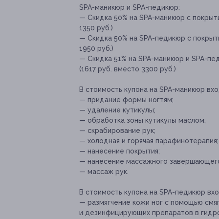
SPA-маникюр и SPA-педикюр:
— Скидка 50% на SPA-маникюр с покрыти
1350 руб.)
— Скидка 50% на SPA-педикюр с покрыти
1950 руб.)
— Скидка 51% на SPA-маникюр и SPA-пед
(1617 руб. вместо 3300 руб.)
В стоимость купона на SPA-маникюр вхо
— придание формы ногтям;
— удаление кутикулы;
— обработка зоны кутикулы маслом;
— скрабирование рук;
— холодная и горячая парафинотерапия;
— нанесение покрытия;
— нанесение массажного завершающего
— массаж рук.
В стоимость купона на SPA-педикюр вхо
— размягчение кожи ног с помощью см
и дезинфицирующих препаратов в гидр