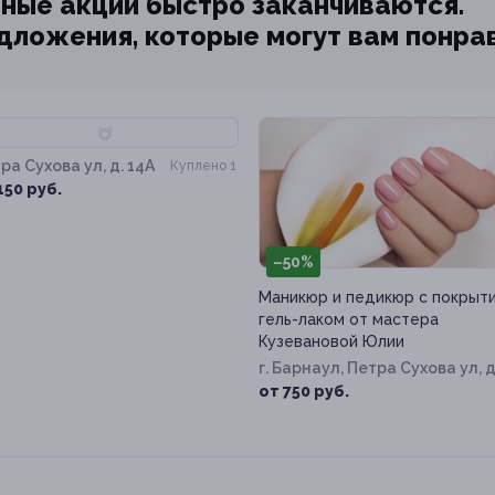
ные акции быстро заканчиваются.
едложения, которые могут вам понра
70%
ра Сухова ул, д. 14А
Куплено 1
150 руб.
–50%
Маникюр и педикюр с покрыт
гель-лаком от мастера
Кузевановой Юлии
г. Барнаул, Петра Сухова ул, д
14а
от 750 руб.