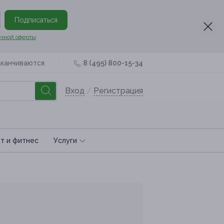
Подписаться
чной оферты
аканчиваются
8 (495) 800-15-34
Вход
/
Регистрация
т и фитнес
Услуги