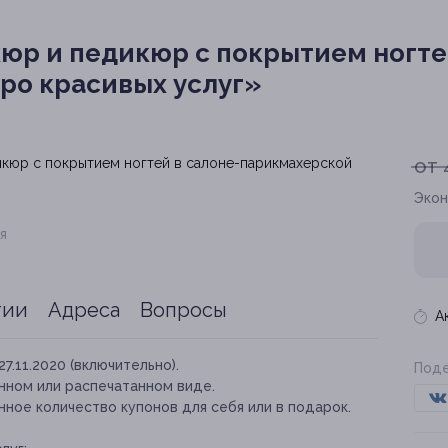
р и педикюр с покрытием ногтей
ро красивых услуг»
от 
Экон
я
тии
Адреса
Вопросы
А
27.11.2020 (включительно).
Поде
нном или распечатанном виде.
ное количество купонов для себя или в подарок.