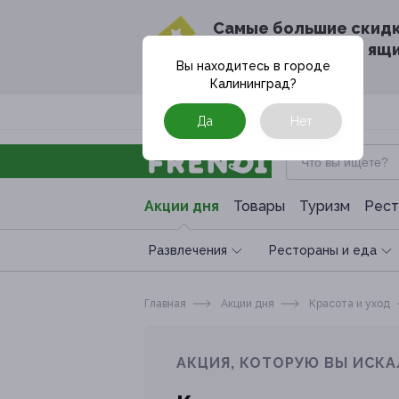
Cамые большие скид
в твоём почтовом ящ
Вы находитесь в городе
Калининград
?
Москва
Да
Нет
Акции дня
Товары
Туризм
Рест
Развлечения
Рестораны и еда
Главная
Акции дня
Красота и уход
АКЦИЯ, КОТОРУЮ ВЫ ИСКА