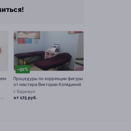
виться!
–50%
ием
Процедуры по коррекции фигуры
от мастера Виктории Колядиной
г. Барнаул
.
от 175 руб.