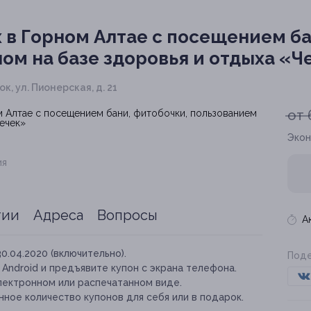
 в Горном Алтае с посещением ба
ом на базе здоровья и отдыха «Ч
к, ул. Пионерская, д. 21
от 
Экон
ия
тии
Адреса
Вопросы
А
30.04.2020 (включительно).
Поде
и Android и предъявите купон с экрана телефона.
лектронном или распечатанном виде.
ное количество купонов для себя или в подарок.