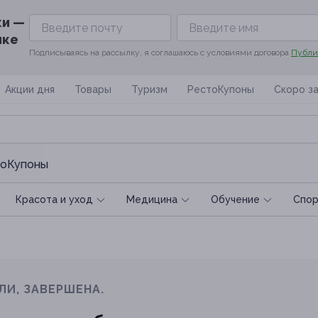
ки —
ике
Подписываясь на рассылку, я соглашаюсь с условиями договора
Публи
Акции дня
Товары
Туризм
РестоКупоны
Скоро з
оКупоны
Красота и уход
Медицина
Обучение
Спoр
ЛИ, ЗАВЕРШЕНА.