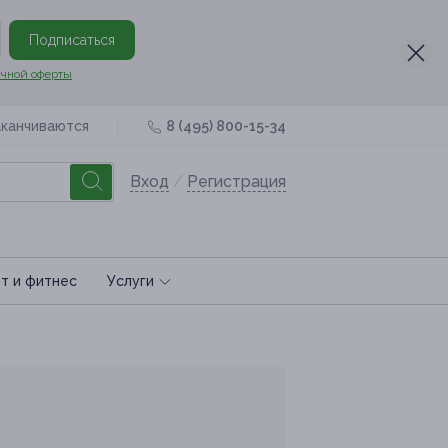
Подписаться
чной оферты
аканчиваются
8 (495) 800-15-34
Вход
/
Регистрация
т и фитнес
Услуги