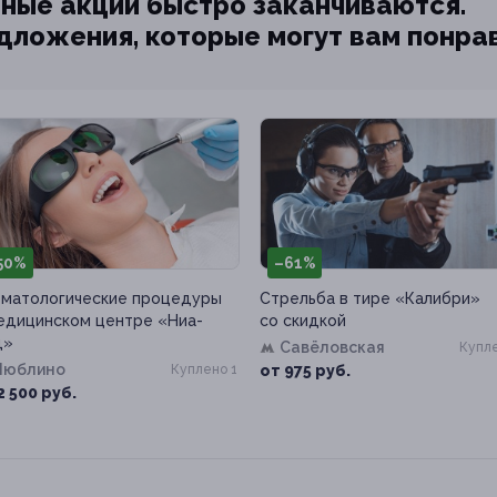
ные акции быстро заканчиваются.
едложения, которые могут вам понра
50%
–61%
матологические процедуры
Стрельба в тире «Калибри»
едицинском центре «Ниа-
со скидкой
д»
Савёловская
Купле
Люблино
Куплено 1
от 975 руб.
2 500 руб.