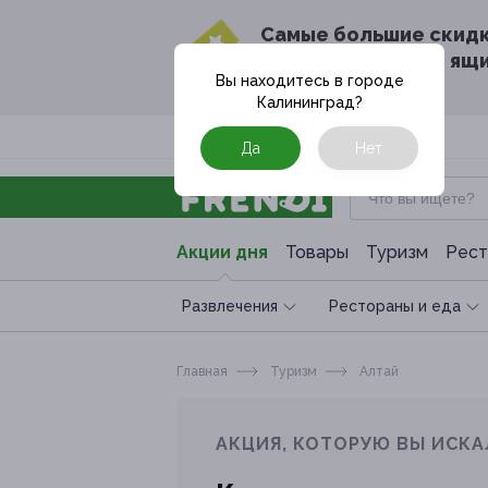
Cамые большие скид
в твоём почтовом ящ
Вы находитесь в городе
Калининград
?
Москва
Да
Нет
Акции дня
Товары
Туризм
Рест
Развлечения
Рестораны и еда
Главная
Туризм
Алтай
АКЦИЯ, КОТОРУЮ ВЫ ИСКА