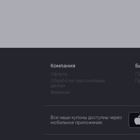
Компания
Б
Оферта
П
Обработка персональных
П
данных
Вакансии
Все наши купоны доступны через
мобильное приложение: