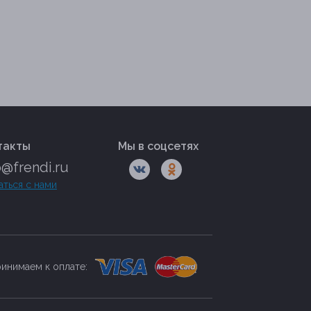
такты
Мы в соцсетях
o@frendi.ru
аться с нами
инимаем к оплате: