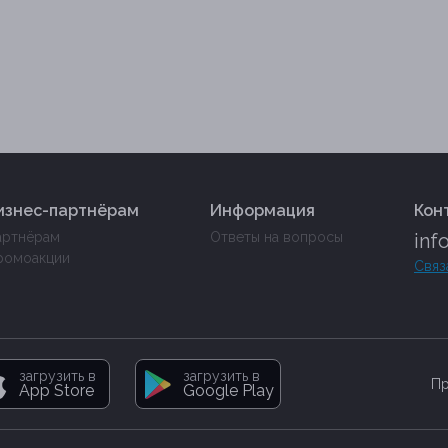
изнес-партнёрам
Информация
Кон
артнёрам
Ответы на вопросы
inf
ромоакции
Связ
загрузить в
загрузить в
Пр
App Store
Google Play