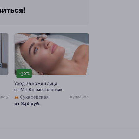
виться!
–30%
Уход за кожей лица
в «МЦ Косметология»
Сухаревская
но 3
Куплено 1
от 840 руб.