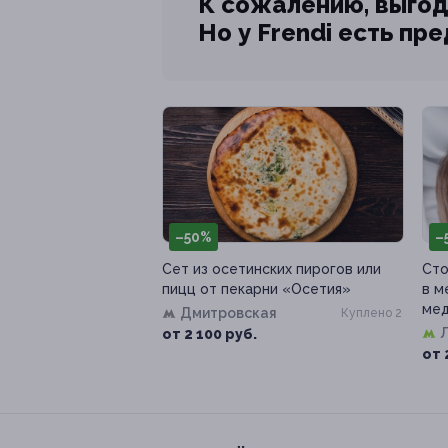
К сожалению, выгод
Но у Frendi есть пр
–50%
–
Сет из осетинских пирогов или
Сто
пицц от пекарни «Осетия»
в м
ме
Дмитровская
Куплено 2
от 2 100 руб.
от 