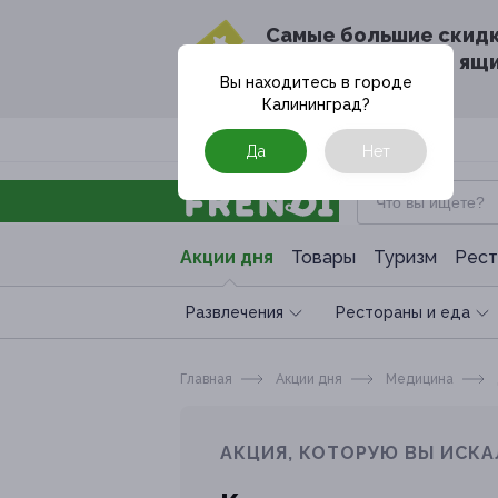
Cамые большие скид
в твоём почтовом ящ
Вы находитесь в городе
Калининград
?
Москва
Да
Нет
Акции дня
Товары
Туризм
Рест
Развлечения
Рестораны и еда
Главная
Акции дня
Медицина
АКЦИЯ, КОТОРУЮ ВЫ ИСКА