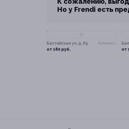
К сожалению, выгод
Но у Frendi есть пр
–70%
–
Балтийская ул, д. 65
Бал
Куплено 1
от 180 руб.
от 