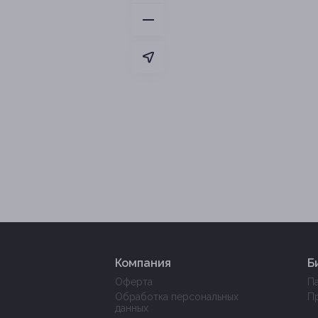
Компания
Б
Оферта
П
Обработка персональных
П
данных