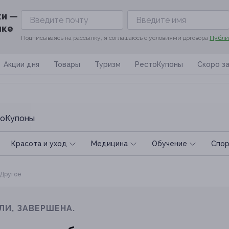
ки —
ике
Подписываясь на рассылку, я соглашаюсь с условиями договора
Публи
Акции дня
Товары
Туризм
РестоКупоны
Скоро з
оКупоны
Красота и уход
Медицина
Обучение
Спoр
Другое
ЛИ, ЗАВЕРШЕНА.