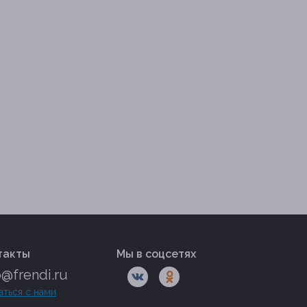
такты
Мы в соцсетях
o@frendi.ru
аться с нами