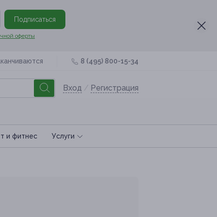
Подписаться
чной оферты
аканчиваются
8 (495) 800-15-34
Вход
/
Регистрация
т и фитнес
Услуги