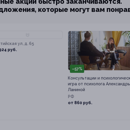
ные акции быстро заканчиваются.
едложения, которые могут вам понра
89%
тийская ул, д. 65
924 руб.
–57%
Консультации и психологичес
игра от психолога Александр
Ланиной
РФ
от 860 руб.