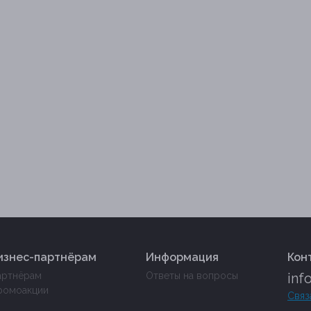
изнес-партнёрам
Информация
Кон
артнёрам
Ответы на вопросы
inf
ромоакции
Связ