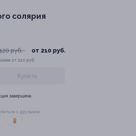
ого солярия
420 руб.
от 210 руб.
омия от 210 руб.
Купить
кция завершена
литься с друзьями