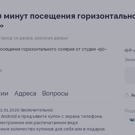
 минут посещения горизонтальн
»
 1 (вход со двора, красная дверь)
от 
Экон
я
тии
Адреса
Вопросы
А
31.01.2020 (включительно).
Поде
и Android и предъявите купон с экрана телефона.
лектронном или распечатанном виде.
ное количество купонов для себя или в подарок.