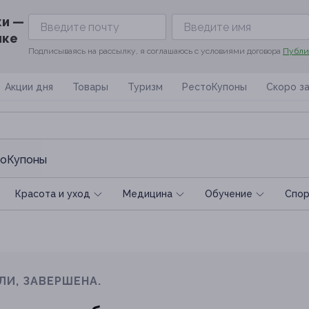
ки —
ике
Подписываясь на рассылку, я соглашаюсь с условиями договора
Публи
Акции дня
Товары
Туризм
РестоКупоны
Скоро з
оКупоны
Красота и уход
Медицина
Обучение
Спoр
ЛИ, ЗАВЕРШЕНА.