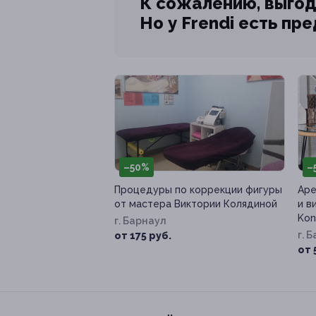
К сожалению, выгод
Но у Frendi есть пр
–50%
–
Процедуры по коррекции фигуры
Аре
от мастера Виктории Колядиной
и в
Kon
г. Барнаул
г. 
от 175 руб.
от 