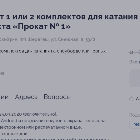
 1 или 2 комплектов для катания
кта «Прокат № 1»
кий р-н, пгт Шерегеш, ул. Снежная, д. 53/2
от 
Экон
ия
тии
Адреса
Вопросы
А
25.03.2020 (включительно).
Поде
и Android и предъявите купон с экрана телефона.
лектронном или распечатанном виде.
выходные дни.