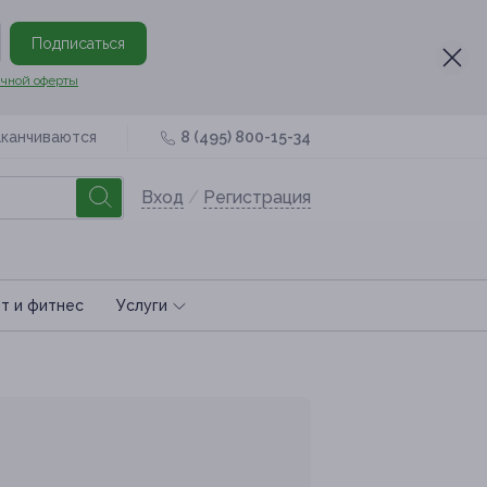
Подписаться
чной оферты
аканчиваются
8 (495) 800-15-34
Вход
/
Регистрация
т и фитнес
Услуги