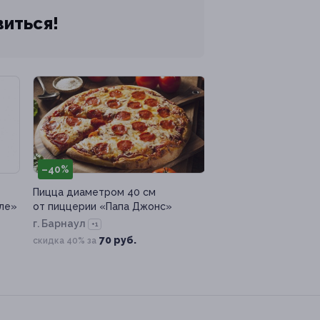
виться!
–40%
Пицца диаметром 40 см
сле»
от пиццерии «Папа Джонс»
г. Барнаул
+1
70 руб.
скидка 40% за