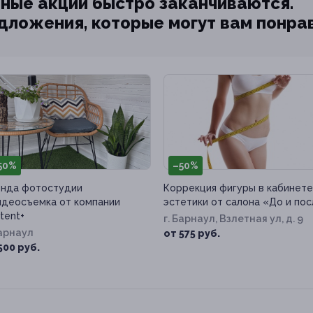
ные акции быстро заканчиваются.
едложения, которые могут вам понра
50%
–50%
нда фотостудии
Коррекция фигуры в кабинете
идеосъемка от компании
эстетики от салона «До и по
tent+
г. Барнаул, Взлетная ул, д. 9
Барнаул
от 575 руб.
500 руб.