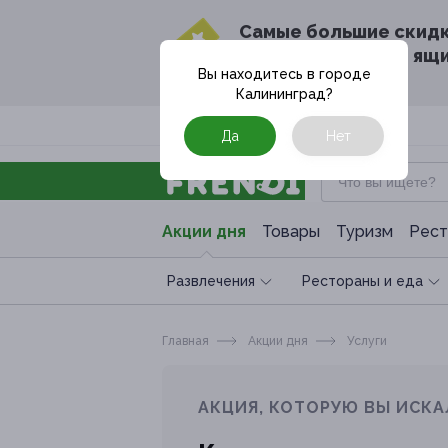
Cамые большие скид
в твоём почтовом ящ
Вы находитесь в городе
Калининград
?
Москва
Да
Нет
Акции дня
Товары
Туризм
Рест
Развлечения
Рестораны и еда
Главная
Акции дня
Услуги
АКЦИЯ, КОТОРУЮ ВЫ ИСКА