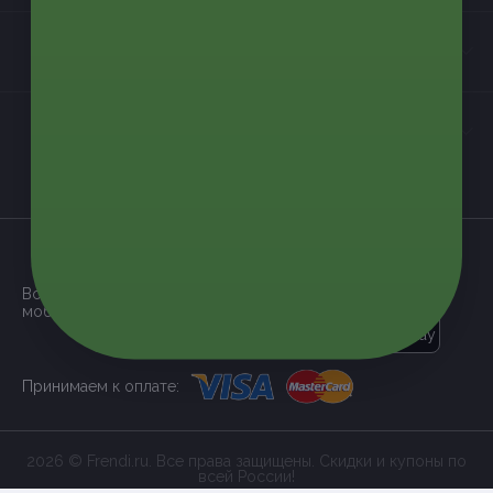
Контакты
Мы в соцсетях
загрузить в
App Store
Все наши купоны доступны через
мобильное приложение:
загрузить в
Google Play
Принимаем к оплате:
2026 © Frendi.ru. Все права защищены. Скидки и купоны по
всей России!