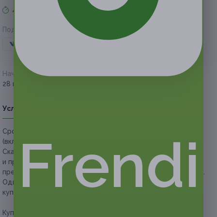
Акция завершена
Поделиться с друзьями
Начало действия
Окончание действия
28 ноября 2019 г.
14 февраля 2020 г.
Условия
Описание
Гарантии
Адреса
Вопросы
Срок действия купонов:
с 28.11.2019 до 14.02.2020
Frendi
(включительно).
Скачайте
приложение
Frendi для iOS или Android
и предъявите купон с экрана телефона. Вы также можете
предъявить купон в электронном или распечатанном виде.
Один человек может купить неограниченное количество
купонов для себя или в подарок.
Купон действует на участие в реалити-квесте «Астрал»