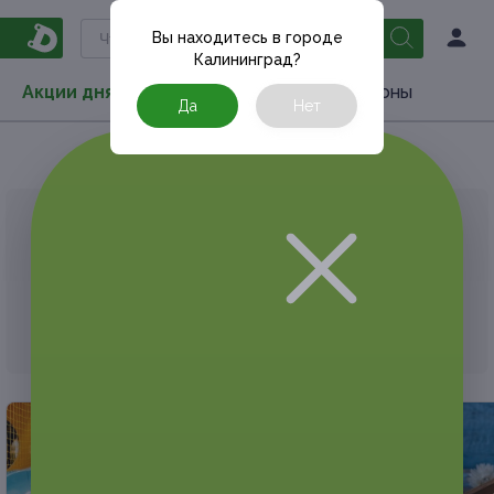
Вы находитесь в городе
Калининград
?
Акции дня
Товары
Туризм
РестоКупоны
Да
Нет
Главная
Акции дня
Развлечения
Квеcты
АКЦИЯ, КОТОРУЮ ВЫ ИСКАЛИ, ЗАВЕРШЕНА.
К сожалению, выгодные акции быстро
заканчиваются.
Но у Frendi есть предложения, которые
могут вам понравиться!