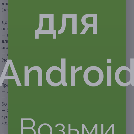
для
для команды от 2 до 4 человек в будние и выходные дни
(версия без актеров).
Дополнительные услуги, которые можно приобрести при
необходимости:
— доплата за последующих участников (купон действует
для команды от 2 до 4 человек) — 500 руб. за каждого
игрока;
Androi
— участие актера — 600 руб. за 1 актера
(по согласованию).
Обязательных доплат по купону не требуется.
Прочие условия:
— согласовывать участие актера нужно заблаговременно;
— продолжительность реалити-квеста составляет
60 минут;
— обязательна предварительная запись (перед покупкой
Возьми
купона) по телефону +7 (3852) 60-39-00 (для бронирования
желаемого времени).