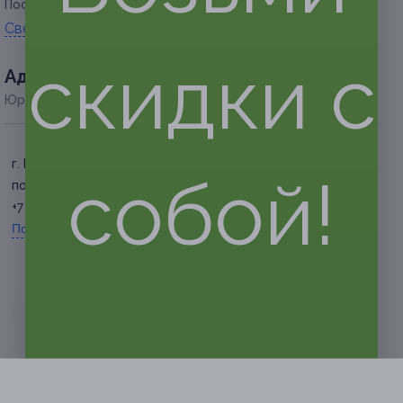
Посмотреть группу «
ВКонтакте
».
Свернуть
скидки с
Адресa
Юридическая информация о партнёре
г. Барнаул, ул. Гоголя, д. 75
собой!
по предварительной записи
+7 (3852) 60-39-00
Показать номер телефона