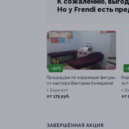
К сожалению, выгод
Но у Frendi есть пр
–50%
–
Процедуры по коррекции фигуры
Кор
от мастера Виктории Колядиной
эст
г. Барнаул
г. 
от 175 руб.
от 
ЗАВЕРШЁННАЯ АКЦИЯ