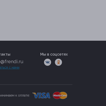
такты
Мы в соцсетях
o@frendi.ru
аться с нами
инимаем к оплате: