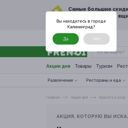
Cамые большие скид
в твоём почтовом ящ
Вы находитесь в городе
Калининград
?
Москва
Да
Нет
Акции дня
Товары
Туризм
Рест
Развлечения
Рестораны и еда
Главная
Акции дня
Красота и уход
АКЦИЯ, КОТОРУЮ ВЫ ИСКА