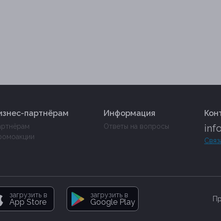
изнес-партнёрам
Информация
Кон
артнёрам
Ответы на вопросы
inf
ромоакции
Связ
загрузить в
загрузить в
Пр
App Store
Google Play