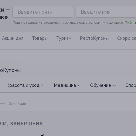
ки —
ике
Подписываясь на рассылку, я соглашаюсь с условиями договора
Публи
Акции дня
Товары
Туризм
РестоКупоны
Скоро з
оКупоны
Красота и уход
Медицина
Обучение
Спoр
Эпиляция
ЛИ, ЗАВЕРШЕНА.