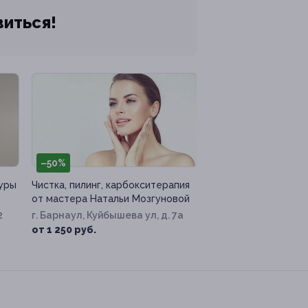
виться!
–50%
уры
Чистка, пилинг, карбокситерапия
от мастера Натальи Мозгуновой
2
г. Барнаул, Куйбышева ул, д. 7а
от 1 250 руб.