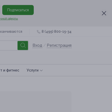
Подписаться
чной оферты
аканчиваются
8 (495) 800-15-34
Вход
/
Регистрация
т и фитнес
Услуги