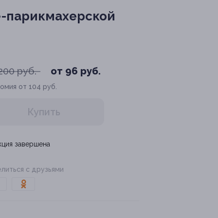
е-парикмахерской
200 руб.
от 96 руб.
омия от 104 руб.
Купить
кция завершена
литься с друзьями