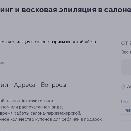
нг и восковая эпиляция в салон
от 
Экон
ия
тии
Адреса
Вопросы
А
08.02.2021 (включительно).
Поде
нном или распечатанном виде.
 время работы салона-парикмахерской.
ное количество купонов для себя или в подарок.