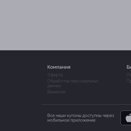
Компания
Б
Оферта
П
Обработка персональных
П
данных
Вакансии
Все наши купоны доступны через
мобильное приложение: