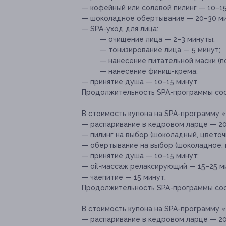
— кофейный или солевой пилинг — 10–15
— шоколадное обертывание — 20–30 ми
— SPA-уход для лица:
— очищение лица — 2–3 минуты;
— тонизирование лица — 5 минут;
— нанесение питательной маски (по
— нанесение финиш-крема;
— принятие душа — 10–15 минут
Продолжительность SPA-программы сост
В стоимость купона на SPA-программу 
— распаривание в кедровом ларце — 20
— пилинг на выбор (шоколадный, цветоч
— обертывание на выбор (шоколадное, 
— принятие душа — 10–15 минут;
— oil-массаж релаксирующий — 15–25 м
— чаепитие — 15 минут.
Продолжительность SPA-программы сост
В стоимость купона на SPA-программу 
— распаривание в кедровом ларце — 20