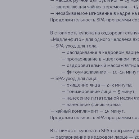
— массаж ручной для рук и ног — 15 мин
— завершающая чайная церемония — 15 
— незабываемое мгновение в кадре на 
Продолжительность SPA-программы сост
В стоимость купона на оздоровительну
«Мадленфито» для одного человека вх
— SPA-уход для тела:
— распаривание в кедровом ларце
— пропаривание в «цветочном тюф
— оздоровительный массаж (втиран
— фитоумасливание — 10–15 минут
— SPA-уход для лица:
— очищение лица — 2–3 минуты;
— тонизирование лица — 5 минут;
— нанесение питательной маски (по
— нанесение финиш-крема;
— чайный комплимент — 15 минут.
Продолжительность SPA-программы сост
В стоимость купона на SPA-программу 
— распаривание в кедровом ларце — 20