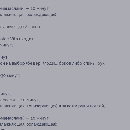
омамаслами) — 10 минут;
увлажняющая, охлаждающая);
авляет до 2 часов.
lce Vita входит:
минут;
нут;
на выбор (бедер, ягодиц, боков либо спины, рук,
30 минут;
инут;
маслами — 10 минут;
влажняющая, тонизирующая) для кожи рук и ногтей;
омамаслами) — 10 минут;
увлажняющая, охлаждающая);