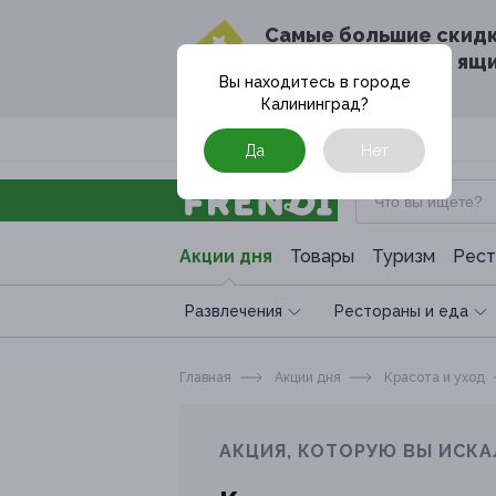
Cамые большие скид
в твоём почтовом ящ
Вы находитесь в городе
Калининград
?
Москва
Да
Нет
Акции дня
Товары
Туризм
Рест
Развлечения
Рестораны и еда
Главная
Акции дня
Красота и уход
АКЦИЯ, КОТОРУЮ ВЫ ИСКА