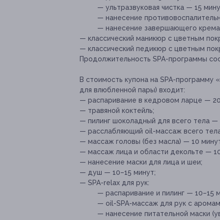
— ультразвуковая чистка — 15 мину
— нанесение противовоспалительн
— нанесение завершающего крема
— классический маникюр с цветным пок
— классический педикюр с цветным пок
Продолжительность SPA-программы соста
В стоимость купона на SPA-программу «
для влюбленной пары) входит:
— распаривание в кедровом ларце — 20
— травяной коктейль;
— пилинг шоколадный для всего тела — 
— расслабляющий oil-массаж всего тела
— массаж головы (без масла) — 10 минут
— массаж лица и области декольте — 10
— нанесение маски для лица и шеи;
— душ — 10–15 минут;
— SPA-relax для рук:
— распаривание и пилинг — 10–15 м
— oil-SPA-массаж для рук с арома
— нанесение питательной маски (у