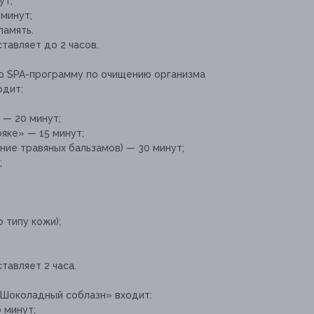
ут;
минут;
память.
авляет до 2 часов.
ю SPA-программу по очищению организма
одит:
 — 20 минут;
яке» — 15 минут;
ие травяных бальзамов) — 30 минут;
;
 типу кожи);
авляет 2 часа.
«Шоколадный соблазн» входит:
 минут;