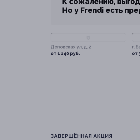
К сожалению, выгод
Но у Frendi есть пр
–70%
–
Деповская ул, д. 2
г. 
от 1 140 руб.
от 
ЗАВЕРШЁННАЯ АКЦИЯ