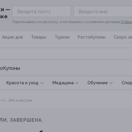
ки —
ике
Подписываясь на рассылку, я соглашаюсь с условиями договора
Публи
Акции дня
Товары
Туризм
РестоКупоны
Скоро з
оКупоны
Красота и уход
Медицина
Обучение
Спoр
SPA и массаж
ЛИ, ЗАВЕРШЕНА.