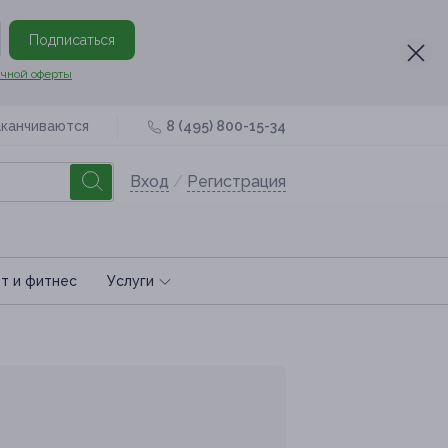
Подписаться
чной оферты
аканчиваются
8 (495) 800-15-34
Вход
/
Регистрация
т и фитнес
Услуги