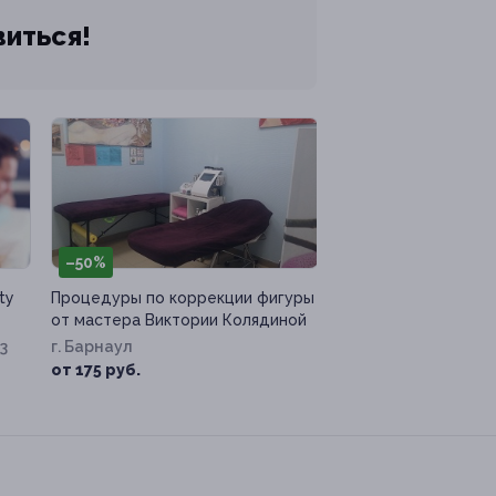
виться!
–50%
ty
Процедуры по коррекции фигуры
от мастера Виктории Колядиной
73
г. Барнаул
от 175 руб.