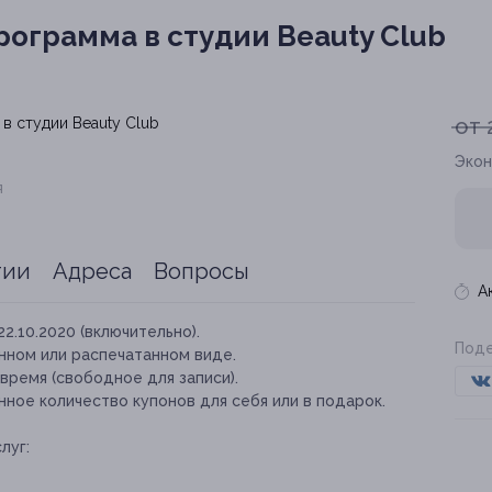
ограмма в студии Beauty Club
от 
Экон
я
тии
Адреса
Вопросы
А
22.10.2020 (включительно).
Поде
нном или распечатанном виде.
время (свободное для записи).
ное количество купонов для себя или в подарок.
луг: