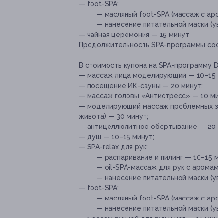
— foot-SPA:
— масляный foot-SPA (массаж с ар
— нанесение питательной маски (
— чайная церемония — 15 минут
Продолжительность SPA-программы сост
В стоимость купона на SPA-программу Do
— массаж лица моделирующий — 10–15 
— посещение ИК-сауны — 20 минут;
— массаж головы «Антистресс» — 10 ми
— моделирующий массаж проблемных зон 
живота) — 30 минут;
— антицеллюлитное обертывание — 20–
— душ — 10–15 минут;
— SPA-relax для рук:
— распаривание и пилинг — 10–15 м
— oil-SPA-массаж для рук с арома
— нанесение питательной маски (у
— foot-SPA:
— масляный foot-SPA (массаж с ар
— нанесение питательной маски (