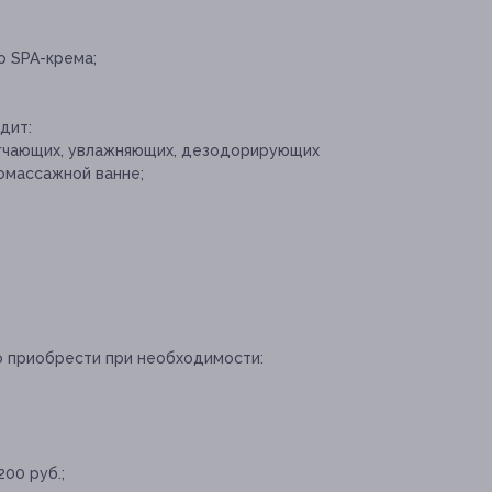
 SPA-крема;
дит:
ягчающих, увлажняющих, дезодорирующих
омассажной ванне;
о приобрести при необходимости:
00 руб.;