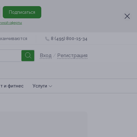
Подписаться
чной оферты
аканчиваются
8 (495) 800-15-34
Вход
/
Регистрация
т и фитнес
Услуги