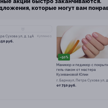
ные акции быстро заканчиваются.
едложения, которые могут вам понра
70%
ра Сухова ул, д. 14А
Куплено 1
150 руб.
–50%
Маникюр и педикюр с покрыт
гель-лаком от мастера
Кузевановой Юлии
г. Барнаул, Петра Сухова ул, д
14а
от 750 руб.