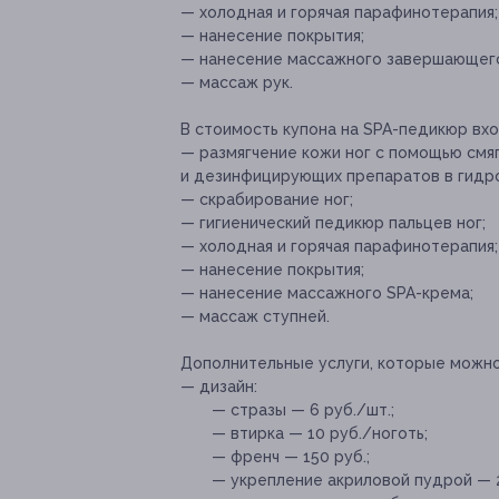
— холодная и горячая парафинотерапия;
— нанесение покрытия;
— нанесение массажного завершающего
— массаж рук.
В стоимость купона на SPA-педикюр вхо
— размягчение кожи ног с помощью см
и дезинфицирующих препаратов в гидр
— скрабирование ног;
— гигиенический педикюр пальцев ног;
— холодная и горячая парафинотерапия;
— нанесение покрытия;
— нанесение массажного SPA-крема;
— массаж ступней.
Дополнительные услуги, которые можн
— дизайн:
— стразы — 6 руб./шт.;
— втирка — 10 руб./ноготь;
— френч — 150 руб.;
— укрепление акриловой пудрой — 2