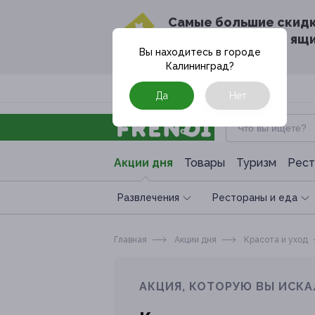
Cамые большие скид
в твоём почтовом ящ
Вы находитесь в городе
Калининград
?
Москва
Да
Нет
Акции дня
Товары
Туризм
Рест
Развлечения
Рестораны и еда
Главная
Акции дня
Красота и уход
АКЦИЯ, КОТОРУЮ ВЫ ИСКА