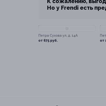
К сожалению, выгод
Но у Frendi есть пр
–85%
–
Петра Сухова ул, д. 14А
Пет
от 675 руб.
от 