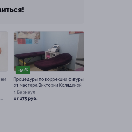
виться!
–50%
ием
Процедуры по коррекции фигуры
от мастера Виктории Колядиной
г. Барнаул
.
от 175 руб.