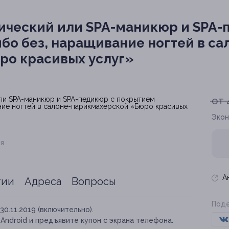
ический или SPA-маникюр и SPA-
бо без, наращивание ногтей в са
ро красивых услуг»
от 
Экон
я
А
тии
Адреса
Вопросы
Поде
30.11.2019 (включительно).
и Android и предъявите купон с экрана телефона.