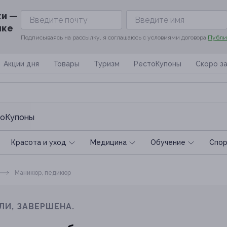
ки —
ике
Подписываясь на рассылку, я соглашаюсь с условиями договора
Публи
Акции дня
Товары
Туризм
РестоКупоны
Скоро з
оКупоны
Красота и уход
Медицина
Обучение
Спoр
Маникюр, педикюр
ЛИ, ЗАВЕРШЕНА.