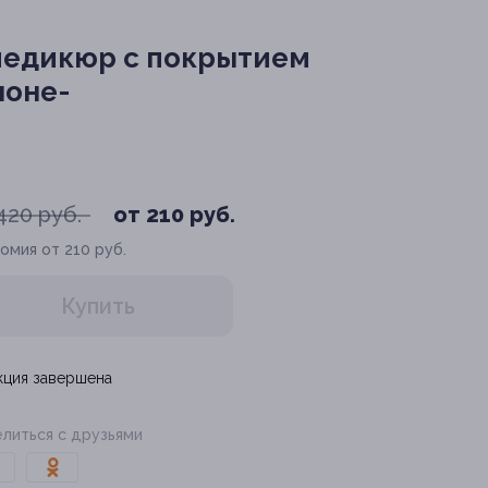
педикюр c покрытием
лоне-
420 руб.
от 210 руб.
омия от 210 руб.
Купить
кция завершена
литься с друзьями