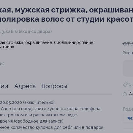
ая, мужская стрижка, окрашиван
олировка волос от студии красо
 3, каб. 6 (вход со двора)
от 
Экон
ия
1
тии
Адреса
Вопросы
А
20.05.2020 (включительно).
и Android и предъявите купон с экрана телефона.
Поде
лектронном или распечатанном виде.
время (свободное для записи).
ное количество купонов для себя или в подарок.