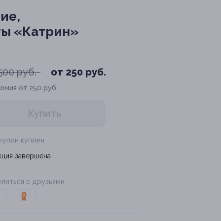
ие,
ты «Катрин»
500 руб.
от 250 руб.
омия от 250 руб.
Купить
 купон куплен
кция завершена
литься с друзьями