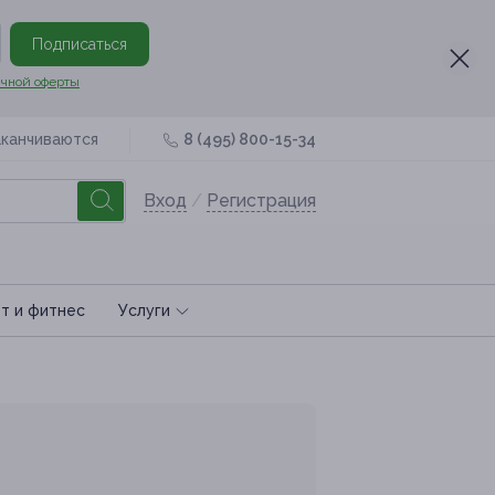
Подписаться
чной оферты
аканчиваются
8 (495) 800-15-34
Вход
/
Регистрация
т и фитнес
Услуги