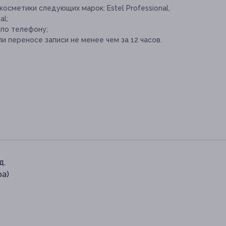
осметики следующих марок: Estel Professional,
al;
 по телефону;
и переносе записи не менее чем за 12 часов.
д.
ра)