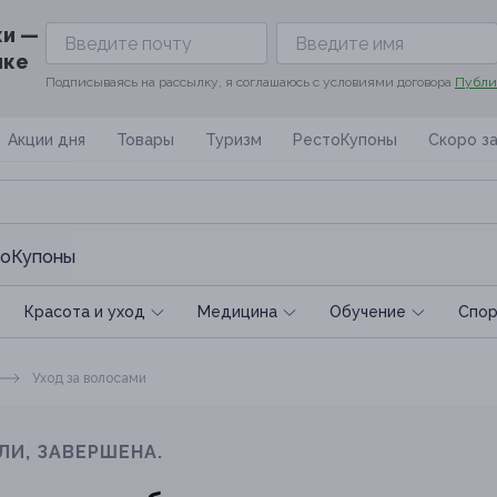
ки —
ике
Подписываясь на рассылку, я соглашаюсь с условиями договора
Публи
Акции дня
Товары
Туризм
РестоКупоны
Скоро з
оКупоны
Красота и уход
Медицина
Обучение
Спoр
Уход за волосами
ЛИ, ЗАВЕРШЕНА.