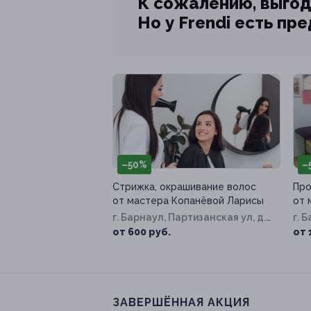
К сожалению, выгод
Но у Frendi есть пр
–50%
–
Стрижка, окрашивание волос
Про
от мастера Копанёвой Ларисы
от 
г. Барнаул, Партизанская ул, д.
г. 
40
от 600 руб.
от 
ЗАВЕРШЁННАЯ АКЦИЯ