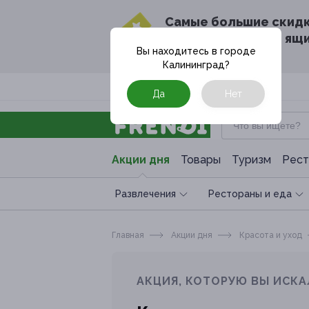
Cамые большие скид
в твоём почтовом ящ
Вы находитесь в городе
Калининград
?
Москва
Да
Нет
Акции дня
Товары
Туризм
Рест
Развлечения
Рестораны и еда
Главная
Акции дня
Красота и уход
АКЦИЯ, КОТОРУЮ ВЫ ИСКА