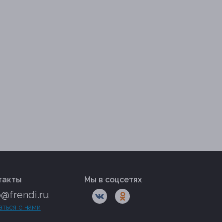
такты
Мы в соцсетях
o@frendi.ru
аться с нами