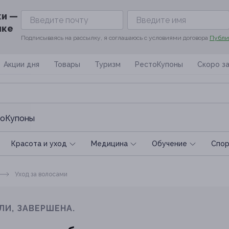
ки —
ике
Подписываясь на рассылку, я соглашаюсь с условиями договора
Публи
Акции дня
Товары
Туризм
РестоКупоны
Скоро з
оКупоны
Красота и уход
Медицина
Обучение
Спoр
Уход за волосами
ЛИ, ЗАВЕРШЕНА.