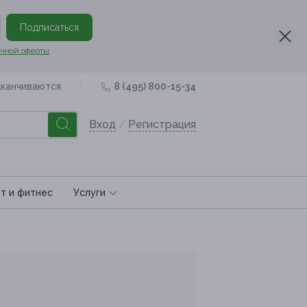
Подписаться
чной оферты
аканчиваются
8 (495) 800-15-34
Вход
/
Регистрация
т и фитнес
Услуги