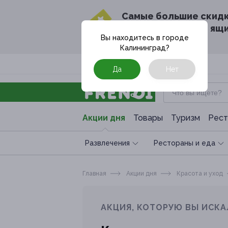
Cамые большие скид
в твоём почтовом ящ
Вы находитесь в городе
Калининград
?
Москва
Да
Нет
Акции дня
Товары
Туризм
Рест
Развлечения
Рестораны и еда
Главная
Акции дня
Красота и уход
АКЦИЯ, КОТОРУЮ ВЫ ИСКА