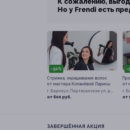
К сожалению, выгод
Но у Frendi есть пр
–50%
–
Стрижка, окрашивание волос
Про
от мастера Копанёвой Ларисы
от 
г. Барнаул, Партизанская ул, д.
г. 
40
от 600 руб.
от 
ЗАВЕРШЁННАЯ АКЦИЯ