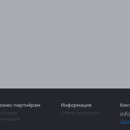
изнес-партнёрам
Информация
Кон
артнёрам
Ответы на вопросы
inf
ромоакции
Связ