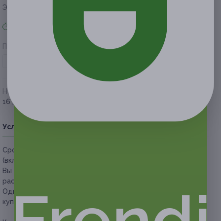
Экономия от 1 050 руб.
Акция завершена
Поделиться с друзьями
Начало действия
Окончание действия
16 декабря 2020 г.
15 марта 2021 г.
Условия
Описание
Гарантии
Адреса
Вопросы
Срок действия купонов:
с 16.12.2020 до 15.03.2021
(включительно).
Вы можете предъявить купон в электронном или
распечатанном виде.
Frendi
Один человек может купить неограниченное количество
купонов для себя или в подарок.