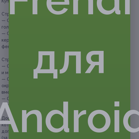
Купон действует на следующие виды услуг:
Стрижка и уход за волосами:
— Скидка 70% на женскую модельную стрижку, мытье
головы и укладку волос феном (450 руб. вместо 1500 руб.)
— Скидка 50% на женскую модельную стрижку,
для
кератиновое выпрямление или ботокс и укладку волос
феном (2100 руб. вместо 4200 руб.)
Стрижка и окрашивание:
— Скидка 50% на женскую модельную стрижку
и мелирование волос (1500 руб. вместо 3000 руб.)
— Скидка 50% на женскую модельную стрижку,
окрашивание волос в один тон или балаяж (1500 руб.
вместо 3000 руб.)
Androi
— Скидка 50% на стрижку, сложное окрашивание волос
(омбре) и укладку (2400 руб. вместо 4800 руб.)
Дополнительно оплачивается на месте
длина волос,
которая превышает длину волос до плеч (необходима
доплата за каждые последующие 10 см волос
(за перерасход материалов)):