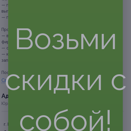
— при окрашивании, ботоксе и кератиновом
выпрямлении — 200 руб.;
— при сложном окрашивании — 400 руб.
Возьми
Прочие условия:
— в работе используется профессиональная косметика
фирмы Estel;
— обязательна предварительная запись по телефону;
— клиент обязан сообщить об отмене или переносе
записи не менее чем за 12 часов.
скидки с
Посмотреть
прайс
.
Свернуть
Адресa
Юридическая информация о партнёре
собой!
г. Барнаул, ул. Энтузиастов,