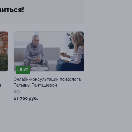
виться!
–80%
Онлайн-консультации психолога
ы
Татьяны Танташевой
РФ
от 700 руб.