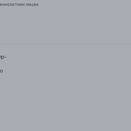
еннолетним лицам.
пр-
по