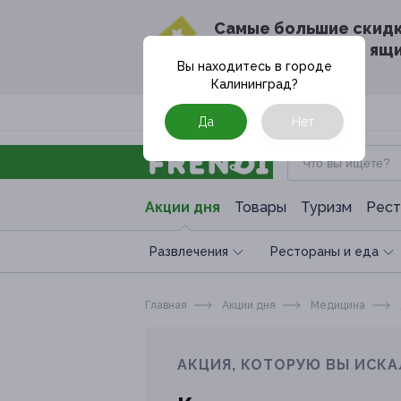
Cамые большие скид
в твоём почтовом ящ
Вы находитесь в городе
Калининград
?
Москва
Да
Нет
Акции дня
Товары
Туризм
Рест
Развлечения
Рестораны и еда
Главная
Акции дня
Медицина
АКЦИЯ, КОТОРУЮ ВЫ ИСКА