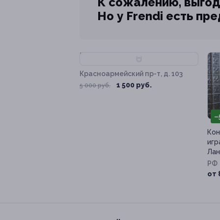
К сожалению, выгод
Но у Frendi есть пр
–70%
Красноармейский пр-т, д. 103
1 500 руб.
5 000 руб.
–
Кон
игр
Лан
РФ
от 