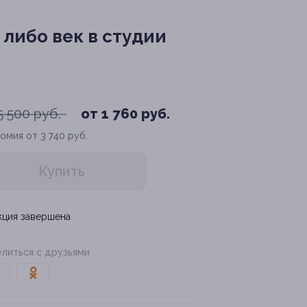
либо век в студии
5 500 руб.
от 1 760 руб.
омия от 3 740 руб.
Купить
кция завершена
литься с друзьями