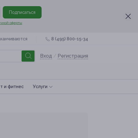
Подписаться
чной оферты
аканчиваются
8 (495) 800-15-34
Вход
/
Регистрация
т и фитнес
Услуги