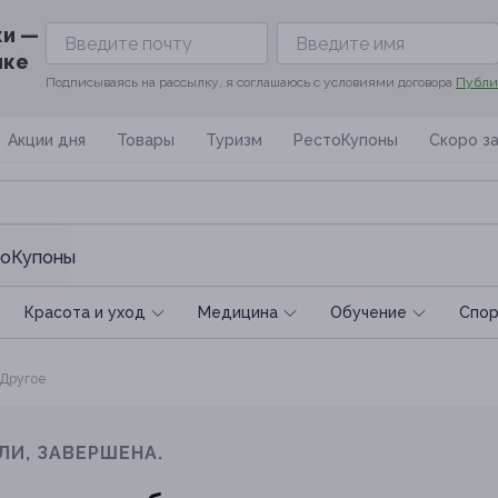
ки —
ике
Подписываясь на рассылку, я соглашаюсь с условиями договора
Публи
Акции дня
Товары
Туризм
РестоКупоны
Скоро з
оКупоны
Красота и уход
Медицина
Обучение
Спoр
Другое
ЛИ, ЗАВЕРШЕНА.