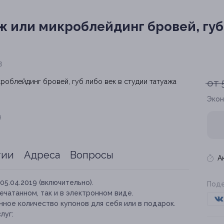
ж или микроблейдинг бровей, губ 
3
от 
Экон
я
тии
Адреса
Вопросы
А
05.04.2019 (включительно).
Поде
ечатанном, так и в электронном виде.
ное количество купонов для себя или в подарок.
луг: