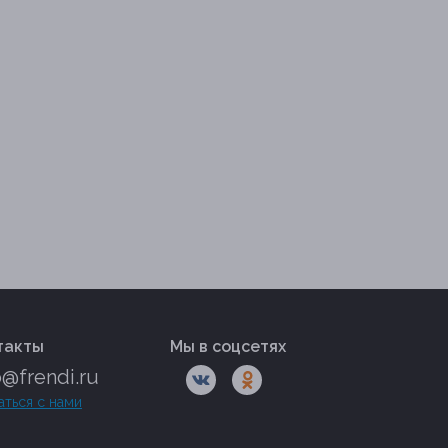
такты
Мы в соцсетях
o@frendi.ru
аться с нами