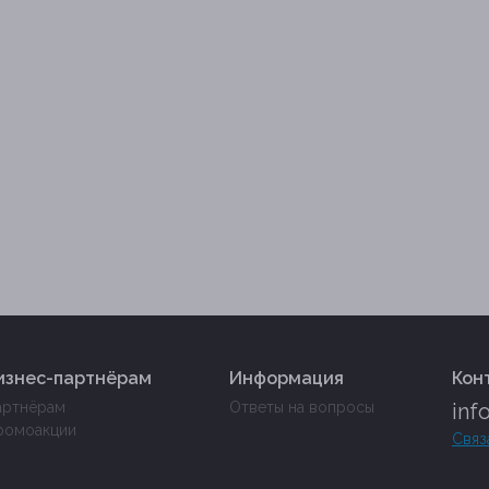
изнес-партнёрам
Информация
Кон
артнёрам
Ответы на вопросы
inf
ромоакции
Связ