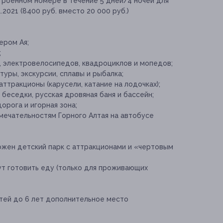
троенном номере в течение 5 дней/4 ночей для
1.2021 (8400 руб. вместо 20 000 руб.)
ером Ая;
;
 электровелосипедов, квадроциклов и мопедов;
уры, экскурсии, сплавы и рыбалка;
ттракционы (карусели, катание на лодочках);
 беседки, русская дровяная баня и бассейн;
орога и игорная зона;
мечательностям Горного Алтая на автобусе
ожен детский парк с аттракционами и «чертовым
гут готовить еду (только для проживающих
тей до 6 лет дополнительное место