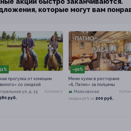
ные акции быстро заканчиваются.
едложения, которые могут вам понра
51%
–50%
ная прогулка от конюшни
Меню кухни в ресторане
вилого» со скидкой
«IL Патио» за полцены
тральная ул, д. 15
Маяковская
Куплено 2
Куплен
980 руб.
200 руб.
скидка 50% за