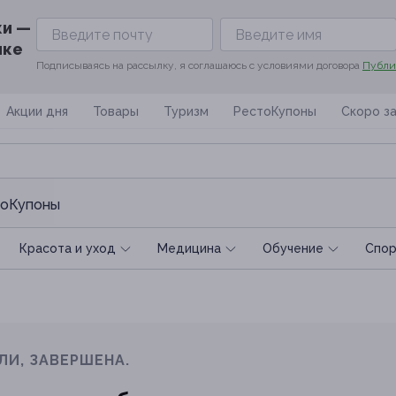
ки —
ике
Подписываясь на рассылку, я соглашаюсь с условиями договора
Публи
Акции дня
Товары
Туризм
РестоКупоны
Скоро з
оКупоны
Красота и уход
Медицина
Обучение
Спoр
ЛИ, ЗАВЕРШЕНА.