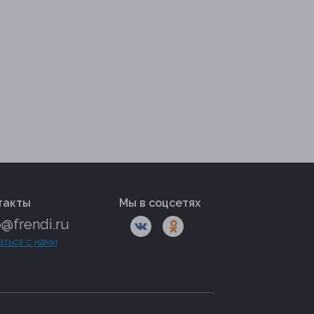
такты
Мы в соцсетях
o@frendi.ru
аться с нами