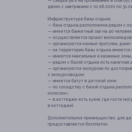
— Скидка 58% на проживание в благоус
двоих с завтраками с 01.06.2020 по 31.0
Инфраструктура базы отдыха:
— база отдыха расположена рядом с оз
— имеется банкетный зал на 40 человек
— осуществляется прокат велосипедов,
— организуются конные прогулки, джип-т
— на территории базы отдыха имеются а
— имеются мангальные и казанные зоны,
— рядом с базой отдыха есть канатная д
— организуются экскурсии по достопри
с экскурсоводом;
— имеется батут в детской зоне;
— по соседству с базой отдыха распол
колесом»;
— в коттедже есть кухня, где гости мо
в коттедже).
Дополнительное преимущество:
для де
предоставляется бесплатно.