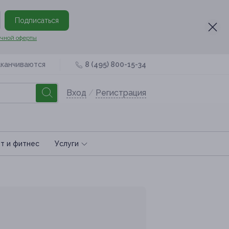
Подписаться
чной оферты
аканчиваются
8 (495) 800-15-34
Вход
/
Регистрация
т и фитнес
Услуги