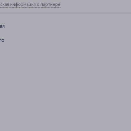
ская информация о партнёре
кая
по