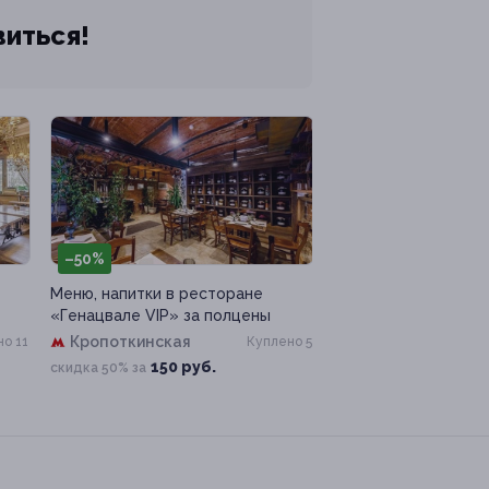
виться!
–50%
Меню, напитки в ресторане
«Генацвале VIP» за полцены
Кропоткинская
о 11
Куплено 5
150 руб.
скидка 50% за