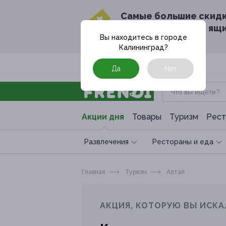
Cамые большие скид
в твоём почтовом ящ
Вы находитесь в городе
Калининград
?
Москва
Да
Нет
Акции дня
Товары
Туризм
Рест
Развлечения
Рестораны и еда
Главная
Туризм
Алтай
АКЦИЯ, КОТОРУЮ ВЫ ИСКА