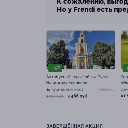
К сожалению, выгод
Но у Frendi есть пр
–15%
–
Автобусный тур «Гой ты, Русь!
Кон
На родину Есенина»
«Эк
Кузнецкий мост
Цен
Куплено 1
от 
4 488 руб.
5 280 руб.
ЗАВЕРШЁННАЯ АКЦИЯ