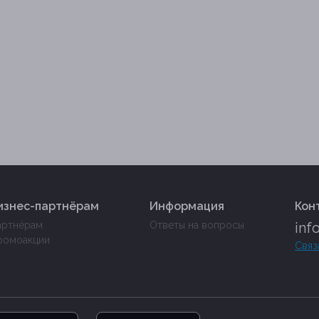
изнес-партнёрам
Информация
Кон
артнёрам
Ответы на вопросы
inf
ромоакции
Связ