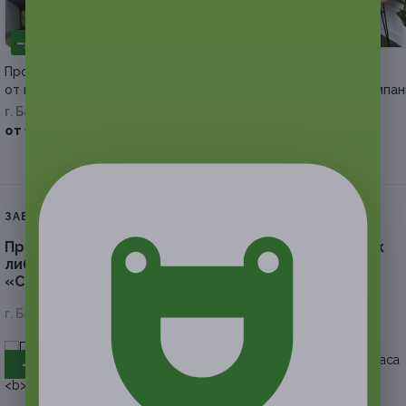
–50%
–50%
Процедуры по коррекции фигуры
Аренда фотостудии
от мастера Виктории Колядиной
и видеосъемка от компан
Kontent+
г. Барнаул
г. Барнаул
от 175 руб.
от 500 руб.
ЗАВЕРШЁННАЯ АКЦИЯ
Прокат велосипеда или лонгборда на 1, 2, 3 суток
либо прокат роликов на 1, 2, 3 часа от компании
«Снег-Boardshop».
Скидка до 52%
г. Барнаул, пр-т Ленина, д. 54В
- 50%