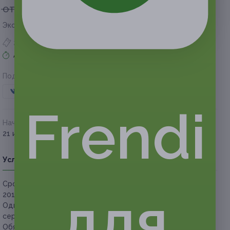
от 100 руб.
от 50 руб.
Экономия от 50 руб.
2 купона куплено
Акция завершена
Поделиться с друзьями
Frendi
Начало действия
Окончание действия
21 июля 2018 г.
21 октября 2018 г.
Условия
Описание
Гарантии
Адреса
Вопросы
Срок действия сертификатов:
с 21 июля до 21 октября
для
2018 г. (включительно).
Один человек может купить неограниченное количество
сертификатов для себя или в подарок.
Обязательна предварительная запись по телефонам: +7