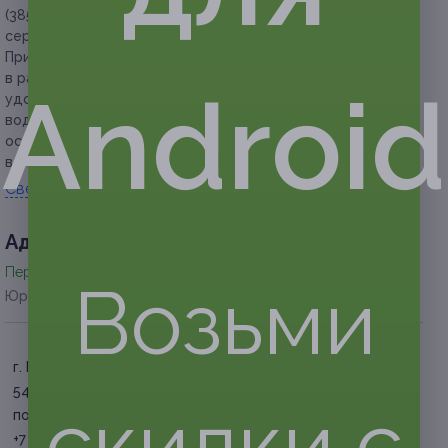
(3852) 53-23-71, +7 (913) 247-31-22 с сообщением номера
сертификата.
При посещении обязательно предъявляйте сертификат
в распечатанном или электронном виде и документ,
Android
удостоверяющий личность (паспорт, загранпаспорт или
водительское удостоверение), который необходимо
оставить в залог (из расчета один документ — один
велосипед).
Свернуть
Адресa
Перейти на сайт партнера
Возьми
Юридическая информация о партнёре
г. Барнаул, пр-т Ленина, д.
54В
скидки с
по записи
+7 (3852) 53-23-71, +7 (913)