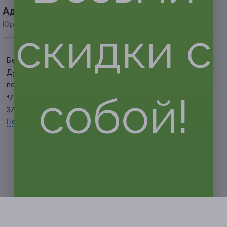
Адресa
Юридическая информация о партнёре
скидки с
Белгородская обл., пос.
Дубовое, ул. Лесная, д. 3
по предварительной записи
собой!
+7 (980) 379-45-55, +7 (4722)
37-45-55
Показать номер телефона