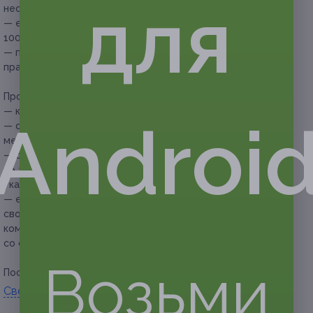
для
необходимости:
— если в компании более 6 человек —
100 руб. за дополнительного человека;
— продление аренды беседки после 23:00 — согласно
прайсу комплекса (без скидки).
Прочие условия:
— купон действует с 10:00 до 23:00 ежедневно;
Androi
— обязательно перед покупкой купона уточняйте наличие
мест на желаемые даты;
— обязательно предварительное бронирование
по телефонам: +7 (980) 379-45-55, +7 (4722) 37-45-55 с
указанием номера купона и кода бронирования;
— если участник акции не предупреждает об отмене
своего бронирования за сутки до визита, сотрудники
комплекса вправе отказать ему в предоставлении услуг
со скидкой.
Возьми
Посмотреть группу «
ВКонтакте
».
Свернуть