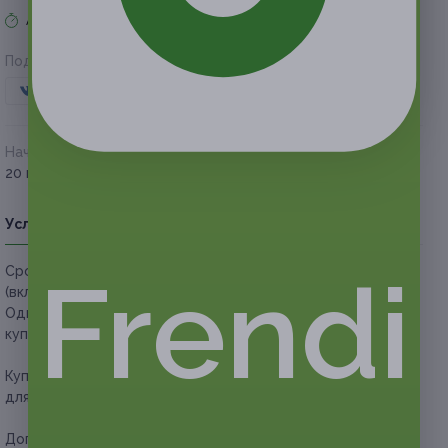
Акция завершена
Поделиться с друзьями
Начало действия
Окончание действия
20 июля 2019 г.
20 октября 2019 г.
Условия
Описание
Гарантии
Адреса
Вопросы
Frendi
Срок действия купонов:
с 20.07.2019 до 20.10.2019
(включительно).
Один человек может купить неограниченное количество
купонов для себя или в подарок.
Купон действует на аренду беседки (№ 1, 2, 3) с мангалом
для компании до 6 человек.
Дополнительные услуги, которые можно приобрести при