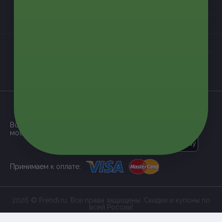
Контакты
Мы в соцсетях
загрузить в
App Store
Все наши купоны доступны через
мобильное приложение:
загрузить в
Google Play
Принимаем к оплате:
2026 © Frendi.ru. Все права защищены. Скидки и купоны по
всей России!