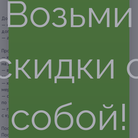
Возьми
— чай черный/зелёный (1 чашка/0,2 л) (10/20 шт.).
Дополнительные преимущества:
— скидка 15% на посещение банкета для одного
дополнительного гостя;
— алкоголь можно принести с собой.
скидки 
Прочие условия:
— купоны не суммируются и не распространяются
на другие спецпредложения кафе;
— выбор горячих блюд осуществляется не позднее чем
за 7 дней до посещения кафе;
— клиент обязан сообщить об отмене или переносе
мероприятия не позднее чем за 7 дней;
— обязательно предварительное бронирование столиков
собой!
по телефону +7 (904) 092-91-71;
— после покупки необходимо позвонить или приехать
с купонами в ресторан для выбора блюд.
Посмотреть
банкетное меню
.
Посмотреть страницу в Instagram.