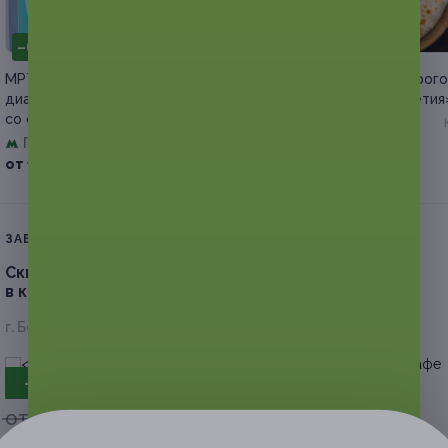
–64%
–50%
МРТ в «Европейском
Сет из осетинских пирого
диагностическом центре»
пицц от пекарни «Осетия
со скидкой
Дмитровская
Павелецкая
Куплено 13
от 2 100 руб.
+1
от 1 980 руб.
ЗАВЕРШЁННАЯ АКЦИЯ
Скидка до 50%.
Банкет на 6, 10 или 20 человек
в кафе «Де Париж»
г. Белгород, бул. Народный, д. 48
- 50%
от 10 800 руб.
от 5 400 руб.