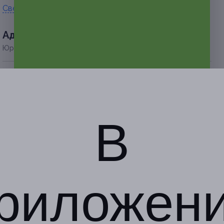
Свернуть
Адресa
Юридическая информация о партнёре
г. Белгород, бул. Народный,
д. 48
по предварительной записи
В
+7 (904) 092-91-71
Показать номер телефона
риложен