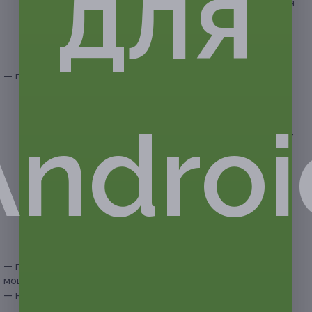
для
капуста, помидоры, жареные шампиньоны, фирменная
заправка с майонезом) — 2500/5000 г;
— «Капрезе» (помидоры, сыр моцарелла
и фирменный соус «Цезарь» с курицей) —
2500/5000 г;
— горячие блюда на выбор (на 10/20 человек):
— стейк из филе индейки (подаётся с жареными
шампиньонами и грибным соусом) — 2000/4000 г;
Androi
— стейк «Креольский» (свиной стейк, подаётся
с ананасом, гранатом и салатом из свежих овощей) —
2000/4000 г;
— мясо по-итальянски (филе куриное, запечённое
с яблоком и сыром) — 2000/4000 г;
— мясо по-французски (свинина, грибы, томаты, соус,
сыр) — 2000/4000 г;
— форель, запечённая с яблоками и гранатом
(подаётся с дольками маслин и лимона), —
2000/4000 г;
— горячая закуска: шампиньоны, фаршированные
моцареллой, — 2000/4000 г;
— напитки (на 10/20 человек):
— морс клюквенный или облепиховый (3/6 л);