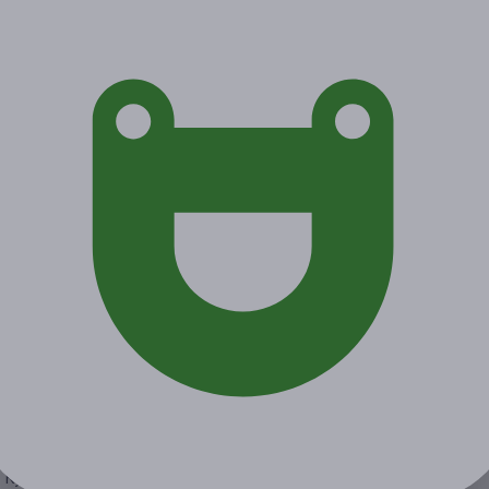
Экономия от 5 400 руб.
Акция завершена
Поделиться с друзьями
Начало действия
Окончание действия
3 марта 2021 г.
9 мая 2021 г.
Условия
Описание
Гарантии
Адреса
Вопросы
Срок действия купонов:
с 04.03.2021 до 09.05.2021
(включительно).
Вы можете предъявить купон в электронном или
распечатанном виде.
Один человек может купить неограниченное количество
купонов для себя или в подарок.
Купон действует на следующие виды услуг: