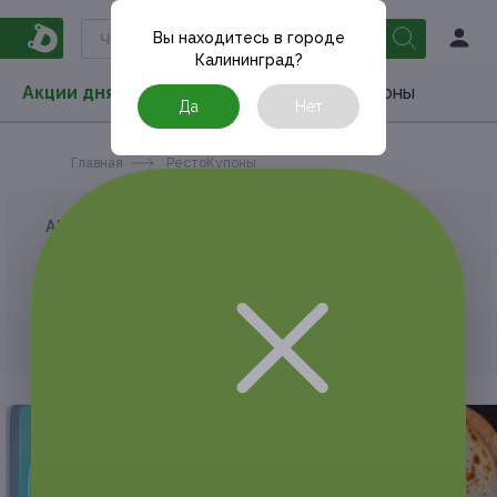
Вы находитесь в городе
Калининград
?
Акции дня
Товары
Туризм
РестоКупоны
Да
Нет
Главная
РестоКупоны
АКЦИЯ, КОТОРУЮ ВЫ ИСКАЛИ, ЗАВЕРШЕНА.
К сожалению, выгодные акции быстро
заканчиваются.
Но у Frendi есть предложения, которые
могут вам понравиться!