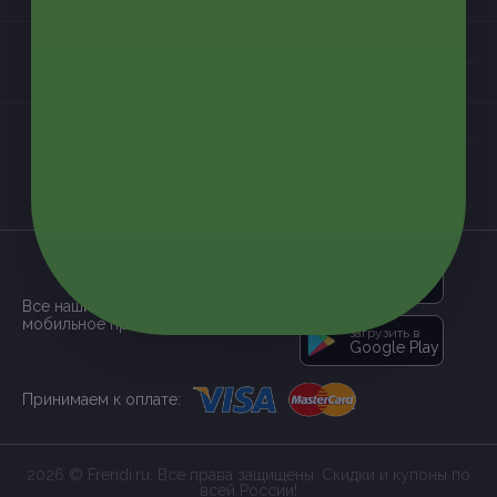
Контакты
Мы в соцсетях
загрузить в
App Store
Все наши купоны доступны через
мобильное приложение:
загрузить в
Google Play
Принимаем к оплате:
2026 © Frendi.ru. Все права защищены. Скидки и купоны по
всей России!