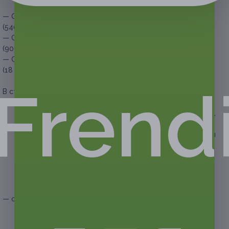
— Скидка 50% на банкет для компании из 6 человек
(5400 руб. вместо 10 800 руб.)
— Скидка 50% на банкет для компании из 10 человек
(9000 руб. вместо 18 000 руб.)
— Скидка 50% на банкет для компании из 20 человек
(18 000 руб. вместо 36 000 руб.)
Frend
В стоимость купона на банкет входит:
— холодные закуски на выбор (на человека):
— ассорти мясное (копченые, сырокопченые колбасы,
язык, сыр сливочный) — 250 г;
— русские традиционные соленья (помидоры, огурцы
бочковые, квашеная капуста, грибы) — 400 г;
— сельдь домашнего посола (подаётся на ржаных
гренках с маринованным луком) — 250 г;
— баклажаны, фаршированные сливочным сыром,
с чесноком — 210 г;
— салаты на выбор (на 10/20 человек):
— «Греческий» — 2500/5000 г;
— «Пикантный» (говяжий язык с имбирём, пекинская