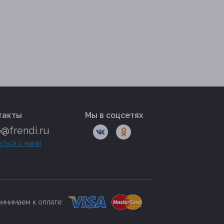
такты
Мы в соцсетях
o@frendi.ru
аться с нами
инимаем к оплате: