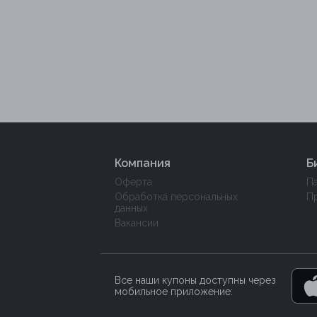
Компания
Б
Оферта
П
Обработка персональных
П
данных
Вакансии
Все наши купоны доступны через
мобильное приложение: