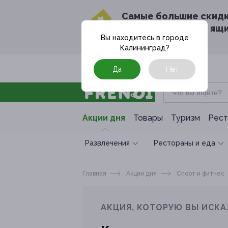
Cамые большие скид
в твоём почтовом ящ
Вы находитесь в городе
Калининград
?
Москва
Да
Нет
Акции дня
Товары
Туризм
Рест
Развлечения
Рестораны и еда
Главная
Акции дня
Спoрт и фитнес
АКЦИЯ, КОТОРУЮ ВЫ ИСКА