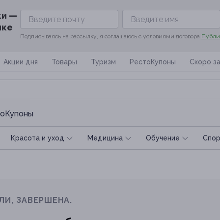
ки —
ике
Подписываясь на рассылку, я соглашаюсь с условиями договора
Публи
Акции дня
Товары
Туризм
РестоКупоны
Скоро з
оКупоны
Красота и уход
Медицина
Обучение
Спoр
ЛИ, ЗАВЕРШЕНА.