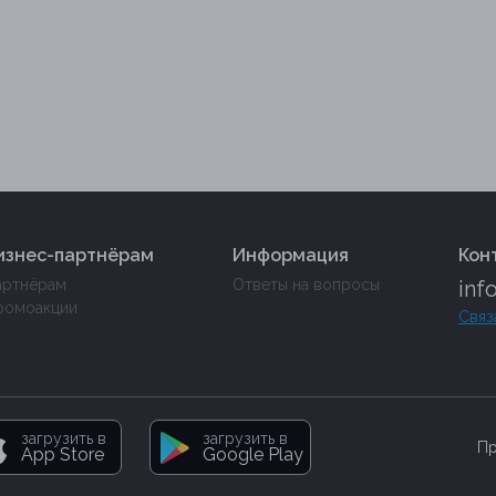
изнес-партнёрам
Информация
Кон
артнёрам
Ответы на вопросы
inf
ромоакции
Связ
загрузить в
загрузить в
Пр
App Store
Google Play