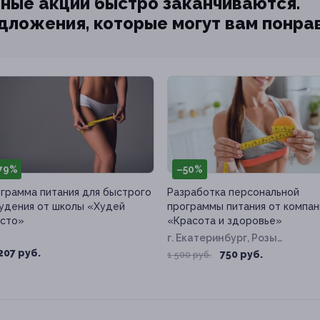
ные акции быстро заканчиваются.
едложения, которые могут вам понра
79%
–50%
грамма питания для быстрого
Разработка персональной
удения от школы «Худей
программы питания от компан
сто»
«Красота и здоровье»
г. Екатеринбург, Розы
Люксембург ул, д. 67б
207 руб.
750 руб.
1 500 руб.