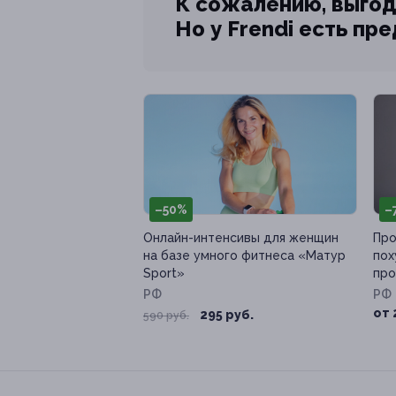
К сожалению, выгод
Но у Frendi есть пр
–50%
–
Онлайн-интенсивы для женщин
Про
на базе умного фитнеса «Матур
пох
Sport»
про
РФ
РФ
от 
295 руб.
590 руб.