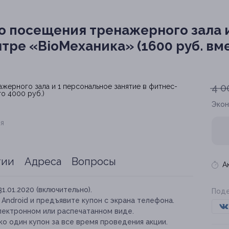
о посещения тренажерного зала 
тре «BioМеханика» (1600 руб. вме
4 0
Эко
я
тии
Адреса
Вопросы
А
31.01.2020 (включительно).
Поде
и Android и предъявите купон с экрана телефона.
лектронном или распечатанном виде.
о один купон за все время проведения акции.