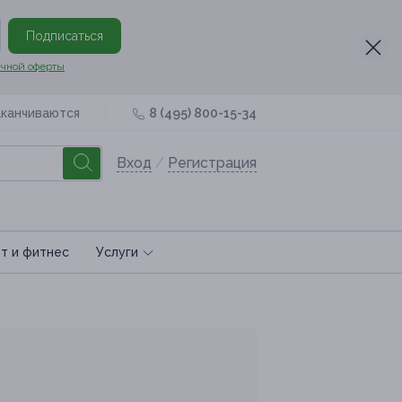
Подписаться
чной оферты
аканчиваются
8 (495) 800-15-34
Вход
/
Регистрация
т и фитнес
Услуги